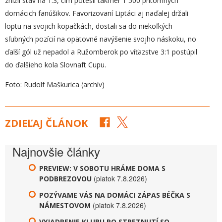
znížil stav na 1:3, čím potešil takmer 1 500 prítomných
domácich fanúšikov. Favorizovaní Liptáci aj naďalej držali
loptu na svojich kopačkách, dostali sa do niekoľkých
sľubných pozícií na opätovné navýšenie svojho náskoku, no
ďalší gól už nepadol a Ružomberok po víťazstve 3:1 postúpil
do ďalšieho kola Slovnaft Cupu.
Foto: Rudolf Maškurica (archív)
ZDIEĽAJ ČLÁNOK
Najnovšie články
PREVIEW: V SOBOTU HRÁME DOMA S
(piatok 7.8.2026)
PODBREZOVOU
POZÝVAME VÁS NA DOMÁCI ZÁPAS BÉČKA S
(piatok 7.8.2026)
NÁMESTOVOM
VYJADRENIE KLUBU PO STRETNUTÍ SO