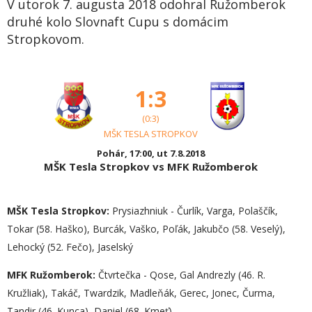
V utorok 7. augusta 2018 odohral Ružomberok
druhé kolo Slovnaft Cupu s domácim
Stropkovom.
1:3
(0:3)
MŠK TESLA STROPKOV
Pohár, 17:00, ut 7.8.2018
MŠK Tesla Stropkov vs MFK Ružomberok
MŠK Tesla Stropkov:
Prysiazhniuk - Čurlík, Varga, Polaščík,
Tokar (58. Haško), Burcák, Vaško, Poľák, Jakubčo (58. Veselý),
Lehocký (52. Fečo), Jaselský
MFK Ružomberok:
Čtvrtečka - Qose, Gal Andrezly (46. R.
Kružliak), Takáč, Twardzik, Madleňák, Gerec, Jonec, Čurma,
Tandir (46. Kunca), Daniel (68. Kmeť)