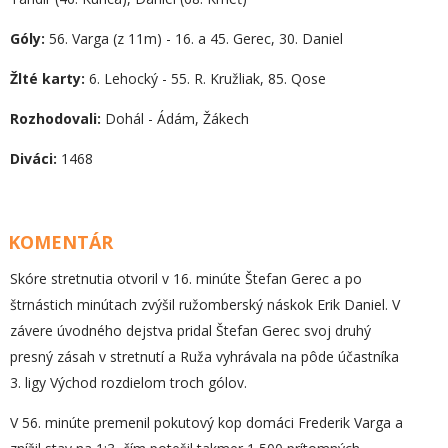
Góly:
56. Varga (z 11m) - 16. a 45. Gerec, 30. Daniel
Žlté karty:
6. Lehocký - 55. R. Kružliak, 85. Qose
Rozhodovali:
Dohál - Ádám, Žákech
Diváci:
1468
KOMENTÁR
Skóre stretnutia otvoril v 16. minúte Štefan Gerec a po
štrnástich minútach zvýšil ružomberský náskok Erik Daniel. V
závere úvodného dejstva pridal Štefan Gerec svoj druhý
presný zásah v stretnutí a Ruža vyhrávala na pôde účastníka
3. ligy Východ rozdielom troch gólov.
V 56. minúte premenil pokutový kop domáci Frederik Varga a