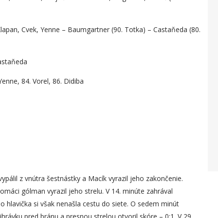
 Klapan, Cvek, Yenne – Baumgartner (90. Totka) – Castaňeda (80.
Castaňeda
enne, 84. Vorel, 86. Didiba
vypálil z vnútra šestnástky a Macík vyrazil jeho zakončenie.
omáci gólman vyrazil jeho strelu. V 14. minúte zahrával
ého hlavička si však nenašla cestu do siete. O sedem minút
ihrávku pred bránu a presnou strelou otvoril skóre – 0:1. V 29.