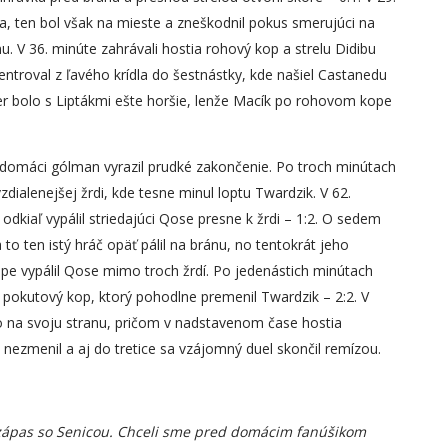
a, ten bol však na mieste a zneškodnil pokus smerujúci na
nu. V 36. minúte zahrávali hostia rohový kop a strelu Didibu
entroval z ľavého krídla do šestnástky, kde našiel Castanedu
mer bolo s Liptákmi ešte horšie, lenže Macík po rohovom kope
ci domáci gólman vyrazil prudké zakončenie. Po troch minútach
dialenejšej žrdi, kde tesne minul loptu Twardzik. V 62.
dkiaľ vypálil striedajúci Qose presne k žrdi – 1:2. O sedem
to ten istý hráč opäť pálil na bránu, no tentokrát jeho
pe vypálil Qose mimo troch žrdí. Po jedenástich minútach
 pokutový kop, ktorý pohodlne premenil Twardzik – 2:2. V
vo na svoju stranu, pričom v nadstavenom čase hostia
ezmenil a aj do tretice sa vzájomný duel skončil remízou.
a zápas so Senicou. Chceli sme pred domácim fanúšikom