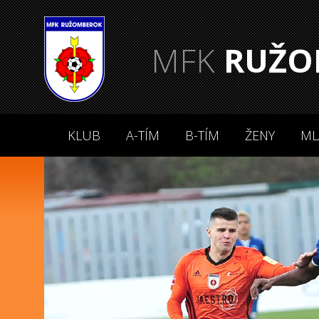
MFK
RUŽO
KLUB
A-TÍM
B-TÍM
ŽENY
ML