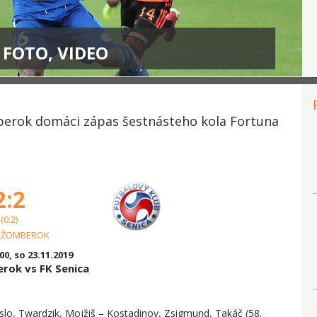
+ FOTO, VIDEO
erok domáci zápas šestnásteho kola Fortuna
2:2
(0:2)
UŽOMBEROK
:00, so 23.11.2019
rok vs FK Senica
lo, Twardzik, Mojžiš – Kostadinov, Zsigmund, Takáč (58.