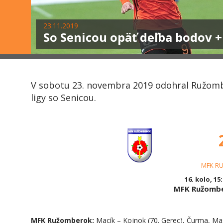
23.11.2019
So Senicou opäť deľba bodov 
V sobotu 23. novembra 2019 odohral Ružomb
ligy so Senicou.
MFK R
16. kolo, 15
MFK Ružombe
MFK Ružomberok:
Macík – Kojnok (70. Gerec), Čurma, Mas