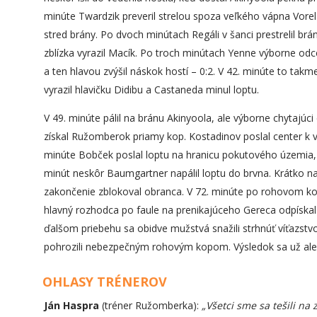
minúte Twardzik preveril strelou spoza veľkého vápna Vorel
stred brány. Po dvoch minútach Regáli v šanci prestrelil brá
zblízka vyrazil Macík. Po troch minútach Yenne výborne odc
a ten hlavou zvýšil náskok hostí – 0:2. V 42. minúte to tak
vyrazil hlavičku Didibu a Castaneda minul loptu.
V 49. minúte pálil na bránu Akinyoola, ale výborne chytajú
získal Ružomberok priamy kop. Kostadinov poslal center k vz
minúte Bobček poslal loptu na hranicu pokutového územia, o
minút neskôr Baumgartner napálil loptu do brvna. Krátko na 
zakončenie zblokoval obranca. V 72. minúte po rohovom ko
hlavný rozhodca po faule na prenikajúceho Gereca odpískal
ďalšom priebehu sa obidve mužstvá snažili strhnúť víťazst
pohrozili nebezpečným rohovým kopom. Výsledok sa už ale n
OHLASY TRÉNEROV
Ján Haspra
(tréner Ružomberka):
„Všetci sme sa tešili n