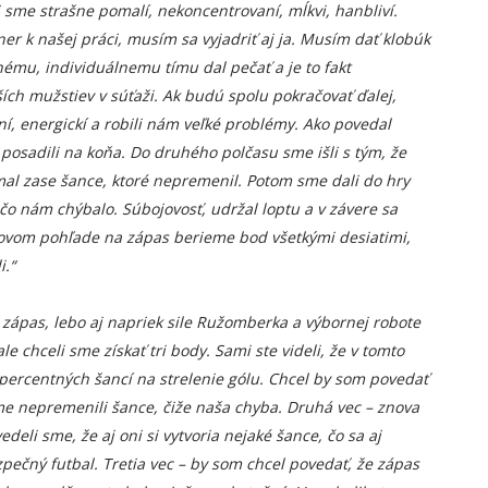
i sme strašne pomalí, nekoncentrovaní, mĺkvi, hanbliví.
ner k našej práci, musím sa vyjadriť aj ja. Musím dať klobúk
nému, individuálnemu tímu dal pečať a je to fakt
ch mužstiev v súťaži. Ak budú spolu pokračovať ďalej,
ní, energickí a robili nám veľké problémy. Ako povedal
s posadili na koňa. Do druhého polčasu sme išli s tým, že
 mal zase šance, ktoré nepremenil. Potom sme dali do hry
, čo nám chýbalo. Súbojovosť, udržal loptu a v závere sa
kovom pohľade na zápas berieme bod všetkými desiatimi,
i.“
 zápas, lebo aj napriek sile Ružomberka a výbornej robote
e chceli sme získať tri body. Sami ste videli, že v tomto
opercentných šancí na strelenie gólu. Chcel by som povedať
 sme nepremenili šance, čiže naša chyba. Druhá vec – znova
edeli sme, že aj oni si vytvoria nejaké šance, čo sa aj
pečný futbal. Tretia vec – by som chcel povedať, že zápas