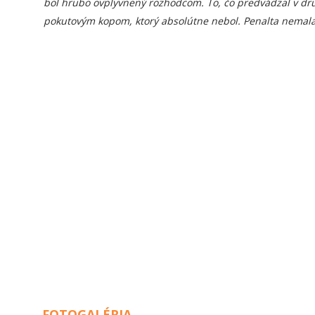
bol hrubo ovplyvnený rozhodcom. To, čo predvádzal v dru
pokutovým kopom, ktorý absolútne nebol. Penalta nemala 
FOTOGALÉRIA