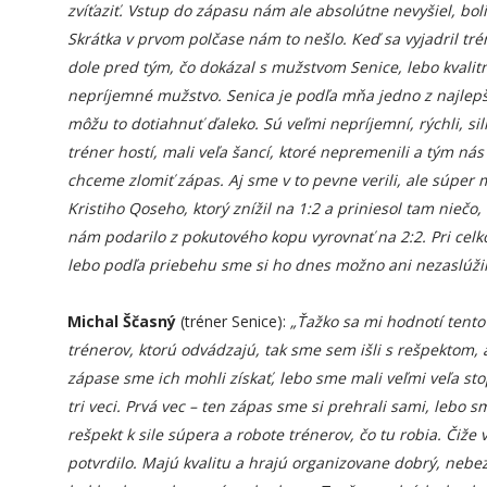
zvíťaziť. Vstup do zápasu nám ale absolútne nevyšiel, bol
Skrátka v prvom polčase nám to nešlo. Keď sa vyjadril tré
dole pred tým, čo dokázal s mužstvom Senice, lebo kvalit
nepríjemné mužstvo. Senica je podľa mňa jedno z najlepší
môžu to dotiahnuť ďaleko. Sú veľmi nepríjemní, rýchli, sil
tréner hostí, mali veľa šancí, ktoré nepremenili a tým ná
chceme zlomiť zápas. Aj sme v to pevne verili, ale súper
Kristiho Qoseho, ktorý znížil na 1:2 a priniesol tam niečo
nám podarilo z pokutového kopu vyrovnať na 2:2. Pri cel
lebo podľa priebehu sme si ho dnes možno ani nezaslúžil
Michal Ščasný
(tréner Senice):
„Ťažko sa mi hodnotí tento
trénerov, ktorú odvádzajú, tak sme sem išli s rešpektom, al
zápase sme ich mohli získať, lebo sme mali veľmi veľa st
tri veci. Prvá vec – ten zápas sme si prehrali sami, lebo
rešpekt k sile súpera a robote trénerov, čo tu robia. Čiže v
potvrdilo. Majú kvalitu a hrajú organizovane dobrý, nebez