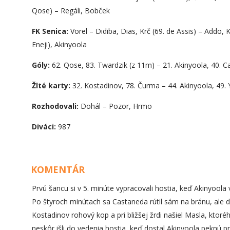
Qose) – Regáli, Bobček
FK Senica:
Vorel – Didiba, Dias, Krč (69. de Assis) – Addo,
Eneji), Akinyoola
Góly:
62. Qose, 83. Twardzik (z 11m) – 21. Akinyoola, 40. 
Žlté karty:
32. Kostadinov, 78. Čurma – 44. Akinyoola, 49. Y
Rozhodovali:
Dohál – Pozor, Hrmo
Diváci:
987
KOMENTÁR
Prvú šancu si v 5. minúte vypracovali hostia, keď Akinyoola 
Po štyroch minútach sa Castaneda rútil sám na bránu, ale d
Kostadinov rohový kop a pri bližšej žrdi našiel Masla, ktor
neskôr išli do vedenia hostia, keď dostal Akinyoola peknú pr