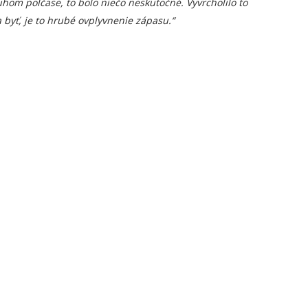
hom polčase, to bolo niečo neskutočné. Vyvrcholilo to
byť, je to hrubé ovplyvnenie zápasu.“