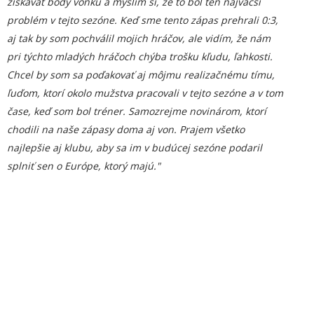
získavať body vonku a myslím si, že to bol ten najväčší
problém v tejto sezóne. Keď sme tento zápas prehrali 0:3,
aj tak by som pochválil mojich hráčov, ale vidím, že nám
pri týchto mladých hráčoch chýba trošku kľudu, ľahkosti.
Chcel by som sa poďakovať aj môjmu realizačnému tímu,
ľuďom, ktorí okolo mužstva pracovali v tejto sezóne a v tom
čase, keď som bol tréner. Samozrejme novinárom, ktorí
chodili na naše zápasy doma aj von. Prajem všetko
najlepšie aj klubu, aby sa im v budúcej sezóne podaril
splniť sen o Európe, ktorý majú."