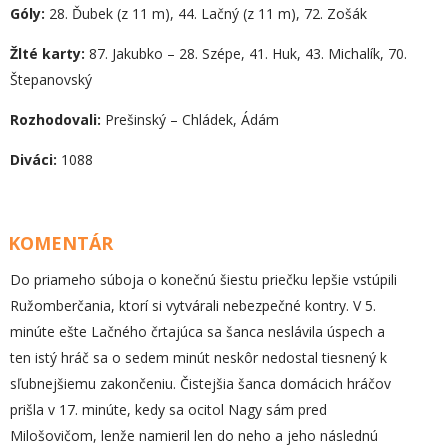
Góly:
28. Ďubek (z 11 m), 44. Lačný (z 11 m), 72. Zošák
Žlté karty:
87. Jakubko – 28. Szépe, 41. Huk, 43. Michalík, 70.
Štepanovský
Rozhodovali:
Prešinský – Chládek, Ádám
Diváci:
1088
KOMENTÁR
Do priameho súboja o konečnú šiestu priečku lepšie vstúpili
Ružomberčania, ktorí si vytvárali nebezpečné kontry. V 5.
minúte ešte Lačného črtajúca sa šanca neslávila úspech a
ten istý hráč sa o sedem minút neskôr nedostal tiesnený k
sľubnejšiemu zakončeniu. Čistejšia šanca domácich hráčov
prišla v 17. minúte, kedy sa ocitol Nagy sám pred
Milošovičom, lenže namieril len do neho a jeho následnú