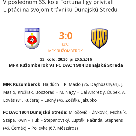
V poslednom 33. kole Fortuna ligy privítali
Liptáci na svojom trávniku Dunajskú Stredu.
3:0
(2:0)
MFK RUŽOMBEROK
33. kolo, 20:30, pi 20.5.2016
MFK Ružomberok vs FC DAC 1904 Dunajská Streda
MFK Ružomberok:
Hajdúch – P. Maslo (76. Daghbashyan), J.
Maslo, Kružliak, Boszorád – M. Nagy – Gal Andrezly, Ďubek, A.
Lovás (81. Kučera) – Lačný (46. Zošák), Jakubko
FC DAC 1904 Dunajská Streda:
Milošovič – Živković, Michalík,
Szépe, Kwin – Huk – Štepanovský, Ľupták, Pačinda, Stephens
(46. Černák) – Polievka (67. Mészáros)