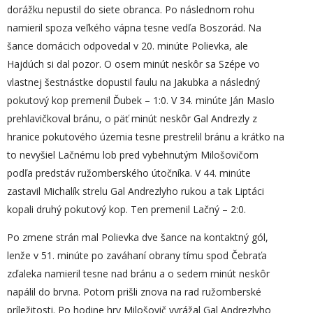
dorážku nepustil do siete obranca. Po následnom rohu
namieril spoza veľkého vápna tesne vedľa Boszorád. Na
šance domácich odpovedal v 20. minúte Polievka, ale
Hajdúch si dal pozor. O osem minút neskôr sa Szépe vo
vlastnej šestnástke dopustil faulu na Jakubka a následný
pokutový kop premenil Ďubek – 1:0. V 34. minúte Ján Maslo
prehlavičkoval bránu, o päť minút neskôr Gal Andrezly z
hranice pokutového územia tesne prestrelil bránu a krátko na
to nevyšiel Lačnému lob pred vybehnutým Milošovičom
podľa predstáv ružomberského útočníka. V 44. minúte
zastavil Michalík strelu Gal Andrezlyho rukou a tak Liptáci
kopali druhý pokutový kop. Ten premenil Lačný – 2:0.
Po zmene strán mal Polievka dve šance na kontaktný gól,
lenže v 51. minúte po zaváhaní obrany tímu spod Čebraťa
zďaleka namieril tesne nad bránu a o sedem minút neskôr
napálil do brvna. Potom prišli znova na rad ružomberské
príležitosti. Po hodine hry Milošovič vyrážal Gal Andrezlyho