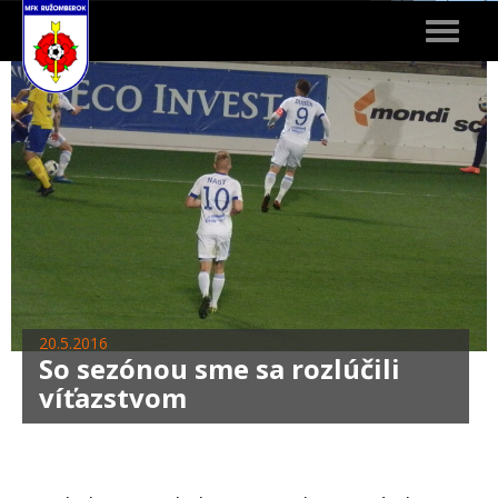
Toggle
navigat
20.5.2016
So sezónou sme sa rozlúčili
víťazstvom