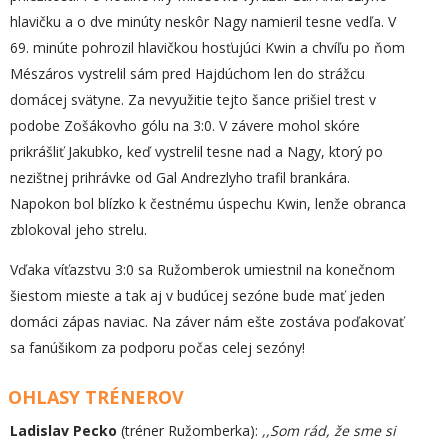
hlavičku a o dve minúty neskôr Nagy namieril tesne vedľa. V
69. minúte pohrozil hlavičkou hosťujúci Kwin a chvíľu po ňom
Mészáros vystrelil sám pred Hajdúchom len do strážcu
domácej svätyne. Za nevyužitie tejto šance prišiel trest v
podobe Zošákovho gólu na 3:0. V závere mohol skóre
prikrášliť Jakubko, keď vystrelil tesne nad a Nagy, ktorý po
nezištnej prihrávke od Gal Andrezlyho trafil brankára.
Napokon bol blízko k čestnému úspechu Kwin, lenže obranca
zblokoval jeho strelu.
Vďaka víťazstvu 3:0 sa Ružomberok umiestnil na konečnom
šiestom mieste a tak aj v budúcej sezóne bude mať jeden
domáci zápas naviac. Na záver nám ešte zostáva poďakovať
sa fanúšikom za podporu počas celej sezóny!
OHLASY TRÉNEROV
Ladislav Pecko
(tréner Ružomberka):
,,Som rád, že sme si