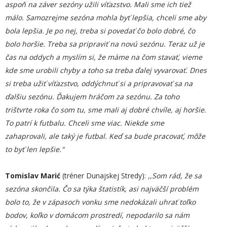
aspoň na záver sezóny užili víťazstvo. Mali sme ich tiež
málo. Samozrejme sezóna mohla byť lepšia, chceli sme aby
bola lepšia. Je po nej, treba si povedať čo bolo dobré, čo
bolo horšie. Treba sa pripraviť na novú sezónu. Teraz už je
čas na oddych a myslím si, že máme na čom stavať, vieme
kde sme urobili chyby a toho sa treba ďalej vyvarovať. Dnes
si treba užiť víťazstvo, oddýchnuť si a pripravovať sa na
ďalšiu sezónu. Ďakujem hráčom za sezónu. Za toho
trištvrte roka čo som tu, sme mali aj dobré chvíle, aj horšie.
To patrí k futbalu. Chceli sme viac. Niekde sme
zahaprovali, ale taký je futbal. Keď sa bude pracovať, môže
to byť len lepšie."
Tomislav Marić
(tréner Dunajskej Stredy):
,,Som rád, že sa
sezóna skončila. Čo sa týka štatistík, asi najväčší problém
bolo to, že v zápasoch vonku sme nedokázali uhrať toľko
bodov, koľko v domácom prostredí, nepodarilo sa nám