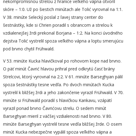
nekompromisnou strelou z hranice veľkého vápna otvoril
skóre – 1:0. Už po šiestich minútach ale Tolić vyrovnal na 1:1.
V 38. minúte Selecký poslal z ľavej strany center do
šestnástky, kde si Chrien poradil s obrancom a strelou k
vzdialenejšej žrdi prekonal Borjana – 1:2. Na konci úvodného
dejstva Tolić vystrelil spoza veľkého vápna a loptu smerujúcu
pod brvno chytil Frühwald.
V 53. minúte Kucka hlavičkoval po rohovom kope nad brvno.
O päť minút Čavrić hlavou prihral pred odkrytú časť brány
Strelcovi, ktorý vyrovnal na 2:2. V 61. minúte Barseghyan pálil
spoza šestnástky tesne vedľa. Po dvoch minútach Kucka
vystrelil k bližšej žrdi a jeho zakončenie vyrazil Frühwald. V 70.
minúte si Frühwald poradil s hlavičkou Kankavu, vzápätí
vyrazil ponad brvno Čavrićovu strelu. O sedem minút
Barseghyan mieril z väčšej vzdialenosti nad brvno. V 80.
minúte Barseghyan vystrelil tesne vedľa bližšej žrde. O osem
minút Kucka nebezpečne vypálil spoza veľkého vápna a