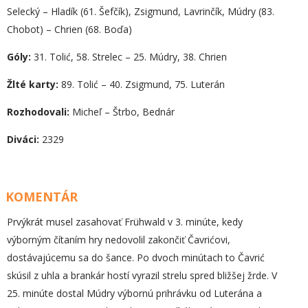
Selecký – Hladík (61. Šefčík), Zsigmund, Lavrinčík, Múdry (83.
Chobot) – Chrien (68. Boďa)
Góly:
31. Tolić, 58. Strelec – 25. Múdry, 38. Chrien
Žlté karty:
89. Tolić – 40. Zsigmund, 75. Luterán
Rozhodovali:
Micheľ – Štrbo, Bednár
Diváci:
2329
KOMENTÁR
Prvýkrát musel zasahovať Frühwald v 3. minúte, kedy
výborným čítaním hry nedovolil zakončiť Čavrićovi,
dostávajúcemu sa do šance. Po dvoch minútach to Čavrić
skúsil z uhla a brankár hostí vyrazil strelu spred bližšej žrde. V
25. minúte dostal Múdry výbornú prihrávku od Luterána a