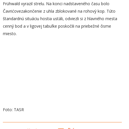
Frühwald vyrazil strelu. Na konci nadstaveného času bolo
Čavrićovezakončenie z uhla zblokované na rohový kop. Túto
štandardnú situáciu hostia ustáli, odviezli si z hlavného mesta
cenný bod a v ligovej tabuľke poskočili na priebežné ôsme
miesto.
Foto: TASR