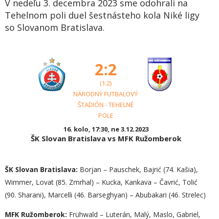
V nedeľu 3. decembra 2023 sme odohrali na
Tehelnom poli duel šestnásteho kola Niké ligy
so Slovanom Bratislava.
2:2
(1:2)
NÁRODNÝ FUTBALOVÝ
ŠTADIÓN - TEHELNÉ
POLE
16. kolo, 17:30, ne 3.12.2023
ŠK Slovan Bratislava vs MFK Ružomberok
ŠK Slovan Bratislava:
Borjan – Pauschek, Bajrić (74. Kašia),
Wimmer, Lovat (85. Zmrhal) – Kucka, Kankava – Čavrić, Tolić
(90. Sharani), Marcelli (46. Barseghyan) – Abubakari (46. Strelec)
MFK Ružomberok:
Frühwald – Luterán, Malý, Maslo, Gabriel,