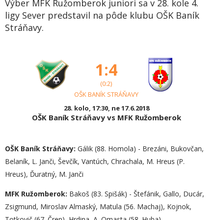
Výber MFK Ružomberok juniori sa v 28. kole 4.
ligy Sever predstavil na pôde klubu OŠK Baník
Stráňavy.
1:4
(0:2)
OŠK BANÍK STRÁŇAVY
28. kolo, 17:30, ne 17.6.2018
OŠK Baník Stráňavy vs MFK Ružomberok
OŠK Baník Stráňavy:
Gálik (88. Homola) - Brezáni, Bukovčan,
Belaník, L. Janči, Ševčík, Vantúch, Chrachala, M. Hreus (P.
Hreus), Ďuratný, M. Janči
MFK Ružomberok:
Bakoš (83. Spišák) - Štefánik, Gallo, Ducár,
Zsigmund, Miroslav Almaský, Matula (56. Machaj), Kojnok,
Totkovič (67. Črep), Hrdina, A. Omasta (58. Huba)