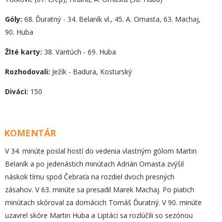
Góly:
68. Ďuratný - 34. Belaník vl., 45. A. Omasta, 63. Machaj,
90. Huba
Žlté karty:
38. Vantúch - 69. Huba
Rozhodovali:
Ježík - Badura, Kosturský
Diváci:
150
KOMENTÁR
V 34. minúte poslal hostí do vedenia vlastným gólom Martin
Belaník a po jedenástich minútach Adrián Omasta zvýšil
náskok tímu spod Čebraťa na rozdiel dvoch presných
zásahov. V 63. minúte sa presadil Marek Machaj. Po piatich
minútach skóroval za domácich Tomáš Ďuratný. V 90. minúte
uzavrel skóre Martin Huba a Liptáci sa rozlúčili so sezónou