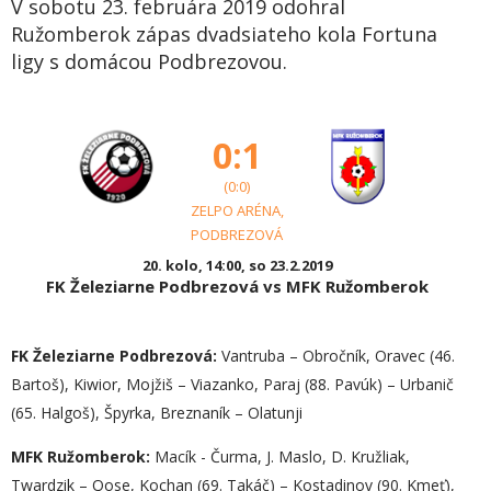
V sobotu 23. februára 2019 odohral
Ružomberok zápas dvadsiateho kola Fortuna
ligy s domácou Podbrezovou.
0:1
(0:0)
ZELPO ARÉNA,
PODBREZOVÁ
20. kolo, 14:00, so 23.2.2019
FK Železiarne Podbrezová vs MFK Ružomberok
FK Železiarne Podbrezová:
Vantruba – Obročník, Oravec (46.
Bartoš), Kiwior, Mojžiš – Viazanko, Paraj (88. Pavúk) – Urbanič
(65. Halgoš), Špyrka, Breznaník – Olatunji
MFK Ružomberok:
Macík - Čurma, J. Maslo, D. Kružliak,
Twardzik – Qose, Kochan (69. Takáč) – Kostadinov (90. Kmeť),