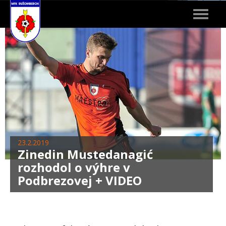
Toggle
navigat
23.2.2019
Zinedin Mustedanagić
rozhodol o výhre v
Podbrezovej + VIDEO