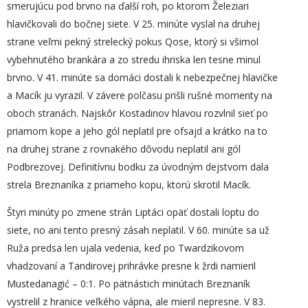
smerujúcu pod brvno na ďalší roh, po ktorom Železiari
hlavičkovali do bočnej siete. V 25. minúte vyslal na druhej
strane veľmi pekný strelecký pokus Qose, ktorý si všimol
vybehnutého brankára a zo stredu ihriska len tesne minul
brvno. V 41. minúte sa domáci dostali k nebezpečnej hlavičke
a Macík ju vyrazil. V závere polčasu prišli rušné momenty na
oboch stranách. Najskôr Kostadinov hlavou rozvlnil sieť po
priamom kope a jeho gól neplatil pre ofsajd a krátko na to
na druhej strane z rovnakého dôvodu neplatil ani gól
Podbrezovej. Definitívnu bodku za úvodným dejstvom dala
strela Breznaníka z priameho kopu, ktorú skrotil Macík.
Štyri minúty po zmene strán Liptáci opäť dostali loptu do
siete, no ani tento presný zásah neplatil. V 60. minúte sa už
Ruža predsa len ujala vedenia, keď po Twardzikovom
vhadzovaní a Tandirovej prihrávke presne k žrdi namieril
Mustedanagić – 0:1. Po pätnástich minútach Breznaník
vystrelil z hranice veľkého vápna, ale mieril nepresne. V 83.