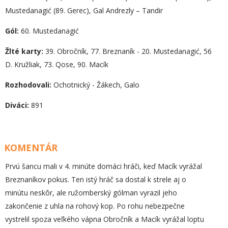
Mustedanagić (89. Gerec), Gal Andrezly – Tandir
Gól:
60. Mustedanagić
Žlté karty:
39. Obročník, 77. Breznaník - 20. Mustedanagić, 56
D. Kružliak, 73. Qose, 90. Macík
Rozhodovali:
Ochotnický - Žákech, Galo
Diváci:
891
KOMENTÁR
Prvú šancu mali v 4. minúte domáci hráči, keď Macík vyrážal
Breznaníkov pokus. Ten istý hráč sa dostal k strele aj o
minútu neskôr, ale ružomberský gólman vyrazil jeho
zakončenie z uhla na rohový kop. Po rohu nebezpečne
vystrelil spoza veľkého vápna Obročník a Macík vyrážal loptu