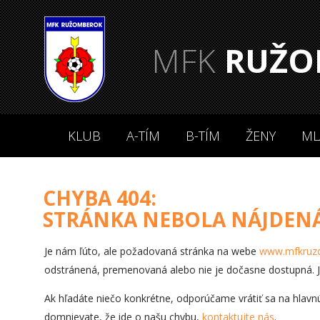
MFK
RUŽO
KLUB
A-TÍM
B-TÍM
ŽENY
ML
CHYBA 404:
STRÁNKA NEBOLA NÁJDEN
Je nám ľúto, ale požadovaná stránka na webe
www.mfkruz
odstránená, premenovaná alebo nie je dočasne dostupná. Je
Ak hľadáte niečo konkrétne, odporúčame vrátiť sa na hlavn
domnievate, že ide o našu chybu,
kontaktujte nás
.