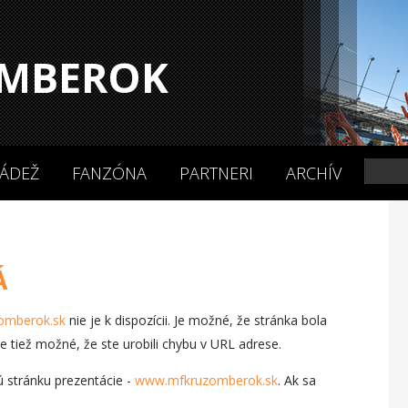
MBEROK
ÁDEŽ
FANZÓNA
PARTNERI
ARCHÍV
Á
omberok.sk
nie je k dispozícii. Je možné, že stránka bola
 tiež možné, že ste urobili chybu v URL adrese.
ú stránku prezentácie -
www.mfkruzomberok.sk
. Ak sa