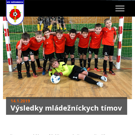
Toggle
navigat
14.1.2019
Výsledky mládežníckych tímov