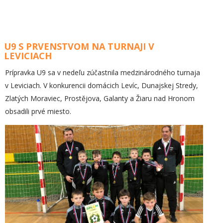
U9 S PRVENSTVOM NA TURNAJI V
LEVICIACH
Prípravka U9 sa v nedeľu zúčastnila medzinárodného turnaja
v Leviciach. V konkurencii domácich Levíc, Dunajskej Stredy,
Zlatých Moraviec, Prostějova, Galanty a Žiaru nad Hronom
obsadili prvé miesto.