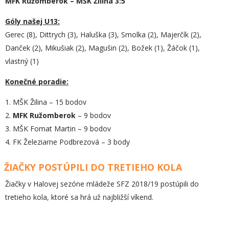
MFK Ružomberok – MŠK Žilina 3:5
Góly našej U13:
Gerec (8), Dittrych (3), Haluška (3), Smolka (2), Majerčík (2),
Danček (2), Mikušiak (2), Magušin (2), Božek (1), Žáčok (1),
vlastný (1)
Konečné poradie:
1. MŠK Žilina – 15 bodov
2.
MFK Ružomberok
– 9 bodov
3. MŠK Fomat Martin – 9 bodov
4. FK Železiarne Podbrezová – 3 body
ŽIAČKY POSTÚPILI DO TRETIEHO KOLA
Žiačky v Halovej sezóne mládeže SFZ 2018/19 postúpili do
tretieho kola, ktoré sa hrá už najbližší víkend.