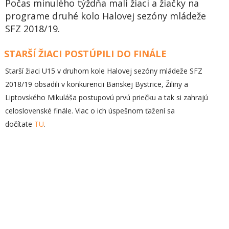
Počas minulého týždňa mali žiaci a žiačky na
programe druhé kolo Halovej sezóny mládeže
SFZ 2018/19.
STARŠÍ ŽIACI POSTÚPILI DO FINÁLE
Starší žiaci U15 v druhom kole Halovej sezóny mládeže SFZ
2018/19 obsadili v konkurencii Banskej Bystrice, Žiliny a
Liptovského Mikuláša postupovú prvú priečku a tak si zahrajú
celoslovenské finále. Viac o ich úspešnom ťažení sa
dočítate
TU
.