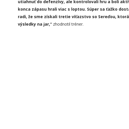
utiahnuť do defenzívy, ale kontrolovali hru a boli ak
konca zápasu hrali viac s loptou. Súper sa ťažko dos
radi, že sme získali tretie víťazstvo so Sereďou, ktor
výsledky na jar,“
zhodnotil tréner.