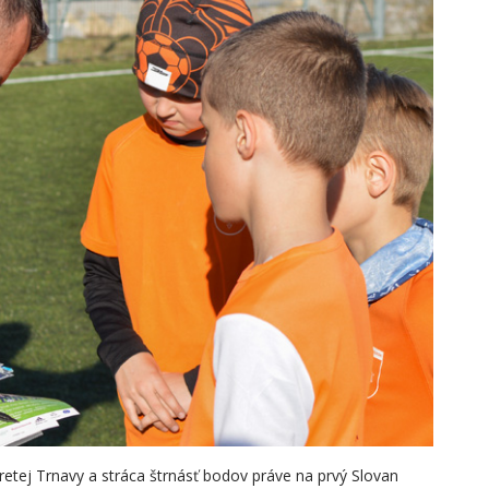
etej Trnavy a stráca štrnásť bodov práve na prvý Slovan