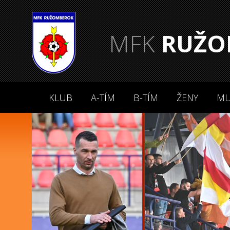
MFK
RUŽO
KLUB
A-TÍM
B-TÍM
ŽENY
ML