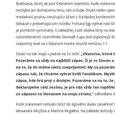
Bratislava, ktorý ak pod Čebraťom neprehrá, bude oslavova
nechýba ani domácemu tímu, ten si bude chcieť nielen upevni
medailovú pozíciu zaručujúcu účasť v Európskej konferenčne
dokázal v prebiehajúcom ročníku Fortuna ligy vyhrať nad 
je pomerne vyrovnaný. V základnej časti obidva tímy na vla
ružomberskom osemfinále Slovnaft Cupu boli úspešnejší Bela
vzájomný duel sa v hlavnom meste skončil remízou 1:1.
Diváci sa tak majú v piatok na čo tešiť.
„
Víťazstvo, ktoré 
Pozeráme sa vždy na najbližší zápas. Či je to Slovan 
na to, že im máme niečo znepríjemniť. My sa pozeráme 
zápasu tak, že chceme vyhrať kvôli fanúšikom. Myslí
zápas, kde hrá prvý s druhým.
P
ozeráme
sa
na to, že 
deklarujeme celú sezónu, je pre nás vždy ten najdôlež
zo zápasov so Slovanom na svoju stranu,“
odhodlane do
Kvôli zraneniam nebudú môcť do ligového duelu zasiahnuť Sa
Alexandra Mojžiša a Martina Regáliho. Na základe dohody m