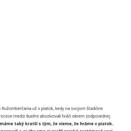
ajú Ružomberčania už v piatok, kedy na svojom štadióne
 procese medzi duelmi absolvovali hráči okrem zodpovednej
máme taký kratší s tým, že vieme, že hráme v piatok.