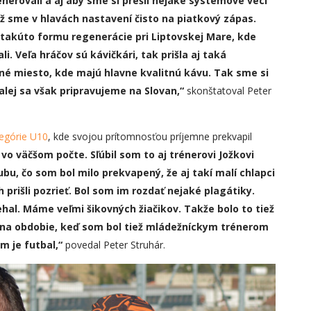
erovali a aj aby sme si prešli nejaké systémové veci
už sme v hlavách nastaven
í
čisto na piatkový zápas.
e takúto formu regeneráci
e
pri Liptovskej Mare, kde
li. Veľa hráčov sú kávičkári, tak prišla aj taká
né miesto, kde majú hlavne kvalitnú kávu. Tak sme si
ďalej sa však pripravujeme na Slovan,“
skonštatoval Peter
tegórie U10
, kde svojou prítomnosťou príjemne prekvapil
vo väčšom počte. Sľúbil som to aj trénerovi Jožkovi
ubu, čo som bol milo prekvapený, že aj takí malí chlapci
 prišli pozrieť. Bol som im rozdať nejaké plagátiky.
behal. Máme veľmi šikovných žiačikov. Takže bolo to tiež
i na obdobie, keď som bol tiež mládežníckym trénerom
m je futbal,“
povedal Peter Struhár.