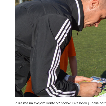
Ruža má na svojom konte 52 bodov. Dva body ju delia od tr