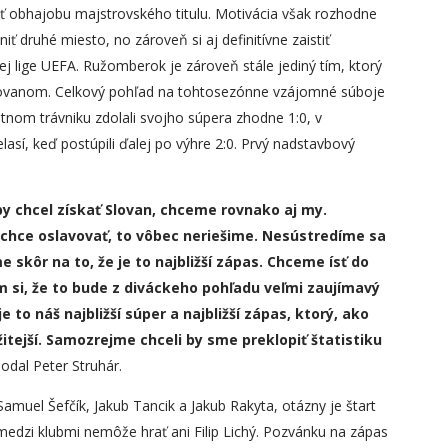
ť obhajobu majstrovského titulu. Motivácia však rozhodne
ť druhé miesto, no zároveň si aj definitívne zaistiť
j lige UEFA. Ružomberok je zároveň stále jediný tím, ktorý
Slovanom. Celkový pohľad na tohtosezónne vzájomné súboje
stnom trávniku zdolali svojho súpera zhodne 1:0, v
sí, keď postúpili ďalej po výhre 2:0. Prvý nadstavbový
by chcel získať Slovan, chceme rovnako aj my.
a chce oslavovať, to vôbec neriešime. Nesústredíme sa
skôr na to, že je to najbližší zápas. Chceme ísť do
m si, že to bude z diváckeho pohľadu veľmi zaujímavý
je to náš najbližší súper a najbližší zápas, ktorý, ako
itejší. Samozrejme chceli by sme preklopiť štatistiku
dal Peter Struhár.
muel Šefčík, Jakub Tancik a Jakub Rakyta, otázny je štart
edzi klubmi nemôže hrať ani Filip Lichý. Pozvánku na zápas