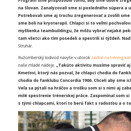
Program sme prispôsobili tomu, aby sme dobre zregen
na Slovan. Zanalyzovali sme si posledného súpera a 
Potrebovali sme aj trochu zregenerovať a zvolili sm
sme boli na kryoterapii. Chlapci si to veľmi pochvaľova
myšlienka teambuildingu, že môžu vybrať nejaké pek
tam všetci ako tím posedeli a spestrili si týždeň. Na
Struhár.
Ružomberský lodivod navyše v utorok
zavítal na tréning ka
naše mladé nádeje.
„
Takúto aktivitu musíme spraviť aj 
Kmeťovi, ktorý nás pozval, že chlapci chodia do fankl
chodia do fanklubu Concordia 1906. Chceli aby sme ich
Veľa sa pýtali na hráčov a trošku som si s nimi aj za
milé spestrenie trénerskej práce. Zaspomínal som s
s tými chlapcami, ktorí to berú fakt s radosťou a o to