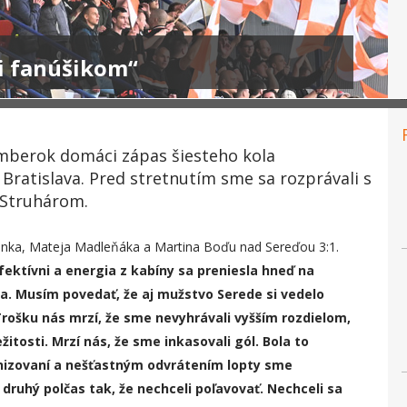
i fanúšikom“
omberok domáci zápas šiesteho kola
Bratislava. Pred stretnutím sme sa rozprávali s
 Struhárom.
enka, Mateja Madleňáka a Martina Boďu nad Sereďou 3:1.
fektívni a energia z kabíny sa preniesla hneď na
ia. Musím povedať, že aj mužstvo Serede si vedelo
Trošku nás mrzí, že sme nevyhrávali vyšším rozdielom,
žitosti. Mrzí nás, že sme inkasovali gól. Bola to
nizovaní a nešťastným odvrátením lopty sme
a druhý polčas tak, že nechceli poľavovať. Nechceli sa