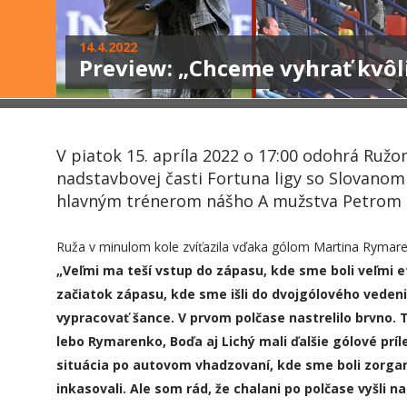
14.4.2022
Preview: „Chceme vyhrať kvôl
V piatok 15. apríla 2022 o 17:00 odohrá Ruž
nadstavbovej časti Fortuna ligy so Slovanom 
hlavným trénerom nášho A mužstva Petrom
Ruža v minulom kole zvíťazila vďaka gólom Martina Rymar
„
Veľmi ma teší vstup do zápasu, kde sme boli veľmi e
začiatok zápasu, kde sme išli do dvojgólového veden
vypracovať šance. V prvom polčase nastrelilo brvno. 
lebo Rymarenko, Boďa aj Lichý mali ďalšie gólové príle
situácia po autovom vhadzovaní, kde sme boli zorga
inkasovali. Ale som rád, že chalani po polčase vyšli n