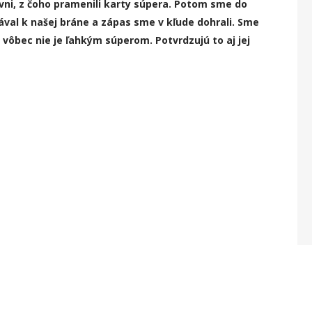
tívni, z čoho pramenili karty súpera. Potom sme do
tával k našej bráne a zápas sme v kľude dohrali. Sme
á vôbec nie je ľahkým súperom. Potvrdzujú to aj jej