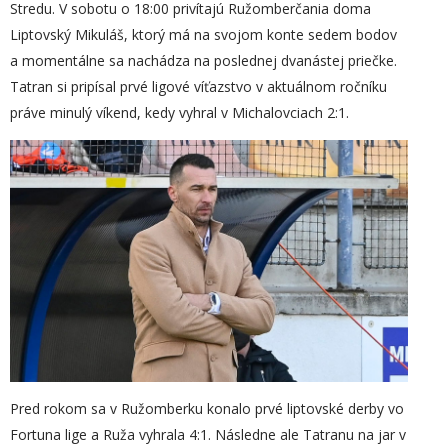
Stredu. V sobotu o 18:00 privítajú Ružomberčania doma
Liptovský Mikuláš, ktorý má na svojom konte sedem bodov
a momentálne sa nachádza na poslednej dvanástej priečke.
Tatran si pripísal prvé ligové víťazstvo v aktuálnom ročníku
práve minulý víkend, kedy vyhral v Michalovciach 2:1.
Pred rokom sa v Ružomberku konalo prvé liptovské derby vo
Fortuna lige a Ruža vyhrala 4:1. Následne ale Tatranu na jar v