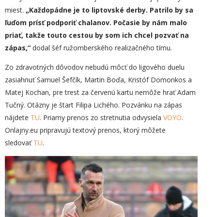
miest.
„
Každopádne je to liptovské derby. Patrilo by sa
ľuďom prísť podporiť chalanov. Počasie by nám malo
priať, takže touto cestou by som ich chcel pozvať na
zápas,“
dodal šéf ružomberského realizačného tímu.
Zo zdravotných dôvodov nebudú môcť do ligového duelu
zasiahnuť Samuel Šefčík, Martin Boďa, Kristóf Domonkos a
Matej Kochan, pre trest za červenú kartu nemôže hrať Adam
Tučný. Otázny je štart Filipa Lichého. Pozvánku na zápas
nájdete
TU
. Priamy prenos zo stretnutia odvysiela
VOYO
.
Onlajny.eu pripravujú textový prenos, ktorý môžete
sledovať
TU
.