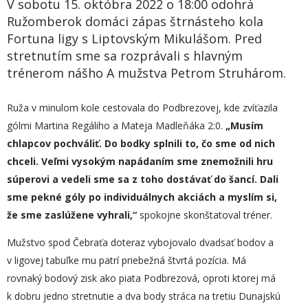
V sobotu 15. októbra 2022 o 18:00 odohrá
Ružomberok domáci zápas štrnásteho kola
Fortuna ligy s Liptovským Mikulášom. Pred
stretnutím sme sa rozprávali s hlavným
trénerom nášho A mužstva Petrom Struhárom.
Ruža v minulom kole cestovala do Podbrezovej, kde zvíťazila
gólmi Martina Regáliho a Mateja Madleňáka 2:0.
„
Musím
chlapcov pochváliť. Do bodky splnili to, čo sme od nich
chceli. Veľmi vysokým napádaním sme znemožnili hru
súperovi a vedeli sme sa z toho dostávať do šancí. Dali
sme pekné góly po individuálnych akciách a myslím si,
že sme zaslúžene vyhrali,“
spokojne skonštatoval tréner.
Mužstvo spod Čebraťa doteraz vybojovalo dvadsať bodov a
v ligovej tabuľke mu patrí priebežná štvrtá pozícia. Má
rovnaký bodový zisk ako piata Podbrezová, oproti ktorej má
k dobru jedno stretnutie a dva body stráca na tretiu Dunajskú