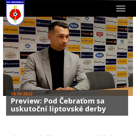
Toggle
navigat
14.10.2022
Preview: Pod Čebraťom sa
uskutoční liptovské derby