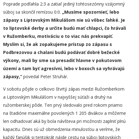
Poprade podľahla 2:3 a zatiaľ jediný tohtosezónny vzájomný
súboj sa skončil remízou 0:0.
„
Musíme spozornieť, lebo
zápasy s Liptovským Mikulášom nie sú vôbec ľahké. Je
to liptovské derby a určite budú mať chlapci, čo hrávali
v Ružomberku, motiváciu o to viac nás prekvapiť.
Myslím si, že ak zopakujeme prístup zo zápasu s
Podbrezovou a chalani budú podávať dobré bežecké
výkony, mali by sme sa presadiť hlavne v pokutovom
území a tam byť agresívni, lebo v boxoch sa vyhrávajú
zápasy,“
povedal Peter Struhár.
V sobotu pôjde o celkovo štvrtý zápas medzi Ružomberkom
a Liptovským Mikulášom v najvyššej súťaži a druhý na
ružomberskej pôde. Ten prvý sledovalo pred rokom priamo
na štadióne maximálne povolených 1 205 divákov a môžeme
len odhadovať aká by bola návšteva pri možnosti zaplniť plnú
kapacitu. Dnes sú už obmedzenia minulosťou a veríme, že
každý fanúšik si tentokrát nájde cestu na súboj liptovských