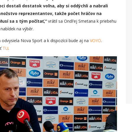
ci dostali dostatok voľna, aby si oddýchli a nabrali
nožstvo reprezentantov, takže počet hráčov na
Musí sa s tým počítať,“
vrátil sa Ondřej Smetana k priebehu
nabídek na výběr.
a odvysiela Nova Sport a k dispozícii bude aj na
VOYO
.
ať
TU
.