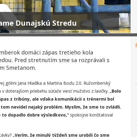
tame Dunajskú Stredu
omberok domáci zápas tretieho kola
edou. Pred stretnutím sme sa rozprávali s
om Smetanom.
vej gólmi Jana Hladíka a Martina Boďu 2:0. Ružomberský
 v doterajšom priebehu súťaže viesť mužstvo z lavičky. „
Bolo
ápas z tribúny, ale vďaka komunikácii s trénermi bol
tom nevidel nejaký problém. Myslím, že sme to zvládli.
 že to dopadlo dobre výsledkovo,“
spokojne konštatoval
távky? „
Verím, že minulý týždeň sme urobili čo sme