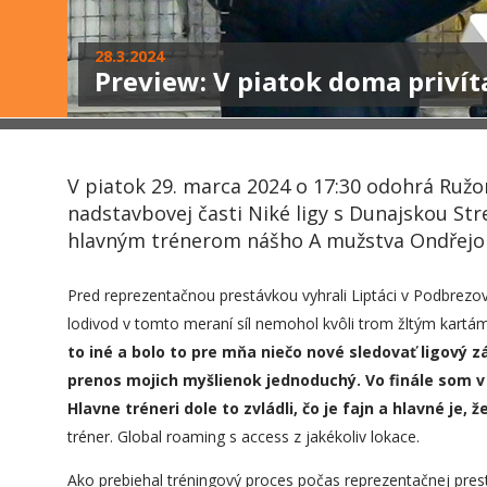
28.3.2024
Preview: V piatok doma priví
V piatok 29. marca 2024 o 17:30 odohrá Ruž
nadstavbovej časti Niké ligy s Dunajskou Str
hlavným trénerom nášho A mužstva Ondřej
Pred reprezentačnou prestávkou vyhrali Liptáci v Podbrezo
lodivod v tomto meraní síl nemohol kvôli trom žltým kartám
to iné a bolo to pre mňa niečo nové sledovať ligový z
prenos mojich myšlienok jednoduchý. Vo finále som v 
Hlavne tréneri dole to zvládli, čo je fajn a hlavné je,
tréner. Global roaming s access z jakékoliv lokace.
Ako prebiehal tréningový proces počas reprezentačnej pres