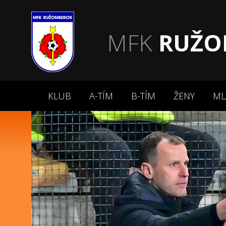
MFK
RUŽO
KLUB
A-TÍM
B-TÍM
ŽENY
ML