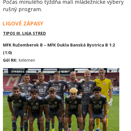
Počas minulého týždňa mali mládežnícke výbery
rušný program.
LIGOVÉ ZÁPASY
TIPOS III. LIGA STRED
MFK Ružomberok B – MFK Dukla Banská Bystrica B 1:2
(1:0)
Gól RK:
Kelemen