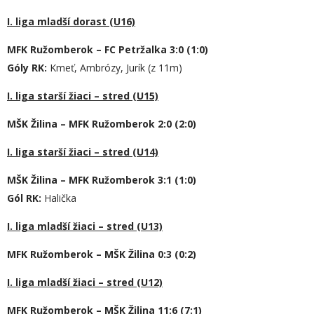
I. liga mladší dorast (U16)
MFK Ružomberok – FC Petržalka 3:0 (1:0)
Góly RK:
Kmeť, Ambrózy, Jurík (z 11m)
I. liga starší žiaci – stred (U15)
MŠK Žilina – MFK Ružomberok 2:0 (2:0)
I. liga starší žiaci – stred (U14)
MŠK Žilina – MFK Ružomberok
3
:
1
(
1
:0)
Gól RK:
Halička
I. liga mladší žiaci – stred (U13)
MFK Ružomberok – MŠK Žilina 0:3 (0:2)
I. liga mladší žiaci – stred (U12)
MFK Ružomberok – MŠK Žilina 11:6 (7:1)