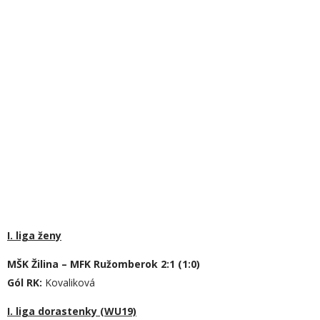
I. liga ženy
MŠK Žilina – MFK Ružomberok 2:1 (1:0)
Gól RK:
Kovaliková
I. liga dorastenky (WU19)