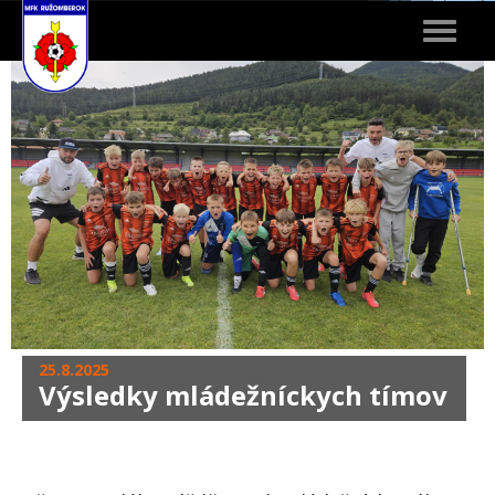
Toggle
navigat
25.8.2025
Výsledky mládežníckych tímov