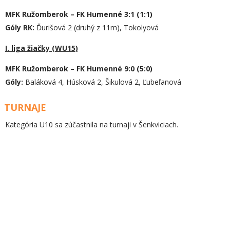
MFK Ružomberok – FK Humenné
3
:
1
(
1
:
1
)
Góly
RK
:
Ďurišová 2 (druhý z 11m), Tokolyová
I. liga žiačky (WU15)
MFK Ružomberok – FK Humenné 9:0 (5:0)
Góly:
Baláková 4, Húsková 2, Šikulová 2, Ľubeľanová
TURNAJE
Kategória U10 sa zúčastnila na turnaji v Šenkviciach.