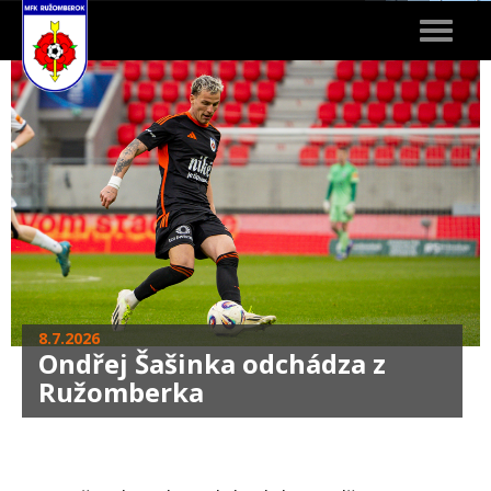
Toggle
navigat
8.7.2026
Ondřej Šašinka odchádza z
Ružomberka