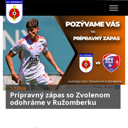
Toggle
navigat
1.7.2026
Prípravný zápas so Zvolenom
odohráme v Ružomberku