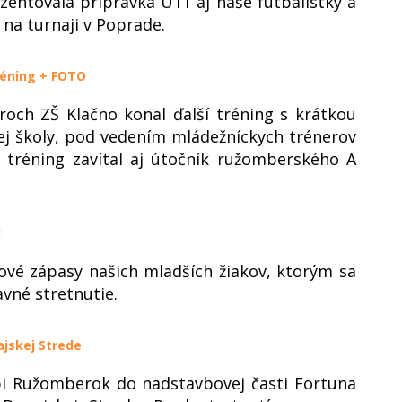
entovala prípravka U11 aj naše futbalistky a
na turnaji v Poprade.
tréning + FOTO
roch ZŠ Klačno konal ďalší tréning s krátkou
ej školy, pod vedením mládežníckych trénerov
 tréning zavítal aj útočník ružomberského A
!
ové zápasy našich mladších žiakov, ktorým sa
avné stretnutie.
jskej Strede
pi Ružomberok do nadstavbovej časti Fortuna