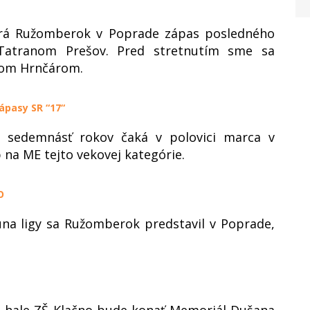
hrá Ružomberok v Poprade zápas posledného
s Tatranom Prešov. Pred stretnutím sme sa
tom Hrnčárom.
ápasy SR “17“
o sedemnásť rokov čaká v polovici marca v
p na ME tejto vekovej kategórie.
O
una ligy sa Ružomberok predstavil v Poprade,
j hale ZŠ Klačno bude konať Memoriál Dušana