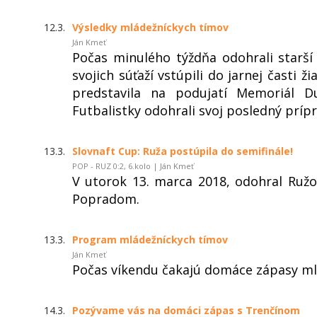
12.3.
Výsledky mládežníckych tímov
Ján Kmeť
Počas minulého týždňa odohrali starší 
svojich súťaží vstúpili do jarnej časti 
predstavila na podujatí Memoriál D
Futbalistky odohrali svoj posledný príp
13.3.
Slovnaft Cup: Ruža postúpila do semifinále!
POP - RUZ 0:2, 6.kolo | Ján Kmeť
V utorok 13. marca 2018, odohral Ruž
Popradom.
13.3.
Program mládežníckych tímov
Ján Kmeť
Počas víkendu čakajú domáce zápasy mla
14.3.
Pozývame vás na domáci zápas s Trenčínom