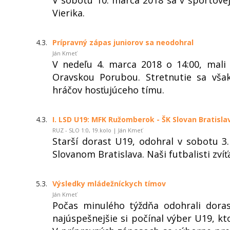
Vierika.
4.3.
Prípravný zápas juniorov sa neodohral
Ján Kmeť
V nedeľu 4. marca 2018 o 14:00, mali
Oravskou Porubou. Stretnutie sa vš
hráčov hosťujúceho tímu.
4.3.
I. LSD U19: MFK Ružomberok - ŠK Slovan Bratislav
RUZ - SLO 1:0, 19.kolo | Ján Kmeť
Starší dorast U19, odohral v sobotu 3
Slovanom Bratislava. Naši futbalisti zvíťaz
5.3.
Výsledky mládežníckych tímov
Ján Kmeť
Počas minulého týždňa odohrali dorast
najúspešnejšie si počínal výber U19, kt