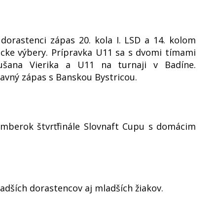
dorastenci zápas 20. kola I. LSD a 14. kolom
žiacke výbery. Prípravka U11 sa s dvomi tímami
ušana Vierika a U11 na turnaji v Badíne.
ravný zápas s Banskou Bystricou.
omberok štvrťfinále Slovnaft Cupu s domácim
dších dorastencov aj mladších žiakov.