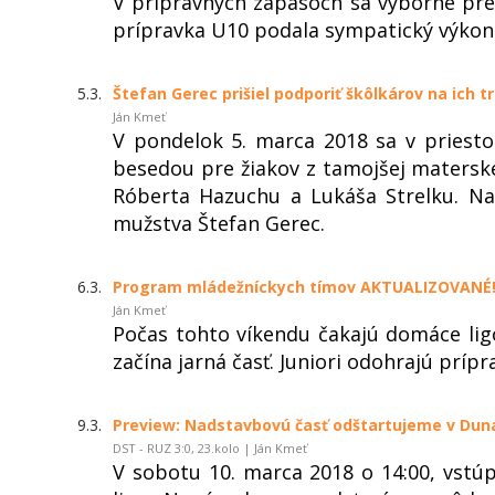
V prípravných zápasoch sa výborne prez
prípravka U10 podala sympatický výkon 
5.3.
Štefan Gerec prišiel podporiť škôlkárov na ich 
Ján Kmeť
V pondelok 5. marca 2018 sa v priesto
besedou pre žiakov z tamojšej matersk
Róberta Hazuchu a Lukáša Strelku. Na
mužstva Štefan Gerec.
6.3.
Program mládežníckych tímov AKTUALIZOVANÉ
Ján Kmeť
Počas tohto víkendu čakajú domáce lig
začína jarná časť. Juniori odohrajú prípr
9.3.
Preview: Nadstavbovú časť odštartujeme v Duna
DST - RUZ 3:0, 23.kolo | Ján Kmeť
V sobotu 10. marca 2018 o 14:00, vstú