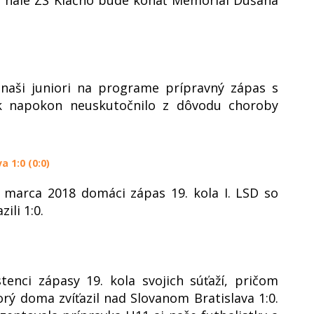
 naši juniori na programe prípravný zápas s
ak napokon neuskutočnilo z dôvodu choroby
a 1:0 (0:0)
. marca 2018 domáci zápas 19. kola I. LSD so
ili 1:0.
enci zápasy 19. kola svojich súťaží, pričom
orý doma zvíťazil nad Slovanom Bratislava 1:0.