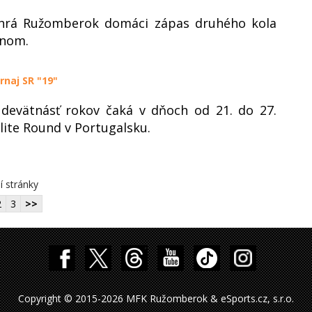
ohrá Ružomberok domáci zápas druhého kola
ínom.
rnaj SR "19"
 devätnásť rokov čaká v dňoch od 21. do 27.
lite Round v Portugalsku.
í stránky
2
3
>>
Copyright © 2015-2026 MFK Ružomberok & eSports.cz, s.r.o.