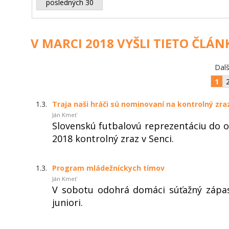
posledných 30
V MARCI 2018 VYŠLI TIETO ČLÁN
Dalš
1
1.3.
Traja naši hráči sú nominovaní na kontrolný zraz
Ján Kmeť
Slovenskú futbalovú reprezentáciu do o
2018 kontrolný zraz v Senci.
1.3.
Program mládežníckych tímov
Ján Kmeť
V sobotu odohrá domáci súťažný zápas
juniori.