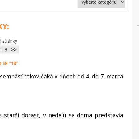
KY:
í stránky
2
3
>>
 SR “18“
semnásť rokov čaká v dňoch od 4. do 7. marca
 starší dorast, v nedeľu sa doma predstavia