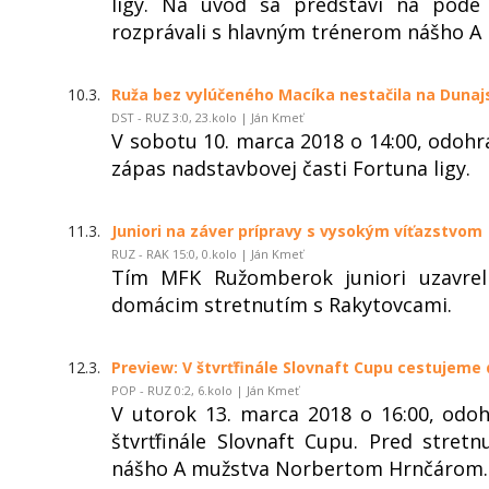
ligy. Na úvod sa predstaví na pôde
rozprávali s hlavným trénerom nášho 
10.3.
Ruža bez vylúčeného Macíka nestačila na Dunaj
DST - RUZ 3:0, 23.kolo | Ján Kmeť
V sobotu 10. marca 2018 o 14:00, odoh
zápas nadstavbovej časti Fortuna ligy.
11.3.
Juniori na záver prípravy s vysokým víťazstvom
RUZ - RAK 15:0, 0.kolo | Ján Kmeť
Tím MFK Ružomberok juniori uzavrel 
domácim stretnutím s Rakytovcami.
12.3.
Preview: V štvrťfinále Slovnaft Cupu cestujeme
POP - RUZ 0:2, 6.kolo | Ján Kmeť
V utorok 13. marca 2018 o 16:00, o
štvrťfinále Slovnaft Cupu. Pred stre
nášho A mužstva Norbertom Hrnčárom.