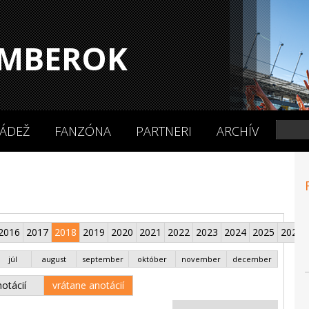
MBEROK
ÁDEŽ
FANZÓNA
PARTNERI
ARCHÍV
2016
2017
2018
2019
2020
2021
2022
2023
2024
2025
2026
júl
august
september
október
november
december
otácií
vrátane anotácií