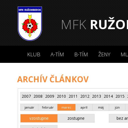
MFK
RUŽO
KLUB
A-TÍM
B-TÍM
ŽENY
ML
ARCHÍV ČLÁNKOV
2007
2008
2009
2010
2011
2012
2013
2014
2015
január
február
marec
apríl
máj
jún
vzostupne
zostupne
bez an