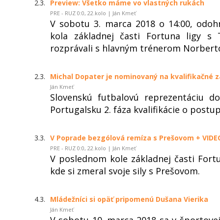
2.3.
Preview: Všetko máme vo vlastných rukách
PRE - RUZ 0:0, 22.kolo | Ján Kmeť
V sobotu 3. marca 2018 o 14:00, odo
kola základnej časti Fortuna ligy 
rozprávali s hlavným trénerom Norber
2.3.
Michal Dopater je nominovaný na kvalifikačné z
Ján Kmeť
Slovenskú futbalovú reprezentáciu d
Portugalsku 2. fáza kvalifikácie o postu
3.3.
V Poprade bezgólová remíza s Prešovom + VIDE
PRE - RUZ 0:0, 22.kolo | Ján Kmeť
V poslednom kole základnej časti Fort
kde si zmeral svoje sily s Prešovom.
4.3.
Mládežníci si opäť pripomenú Dušana Vierika
Ján Kmeť
V sobotu 10. marca 2018 sa v športove