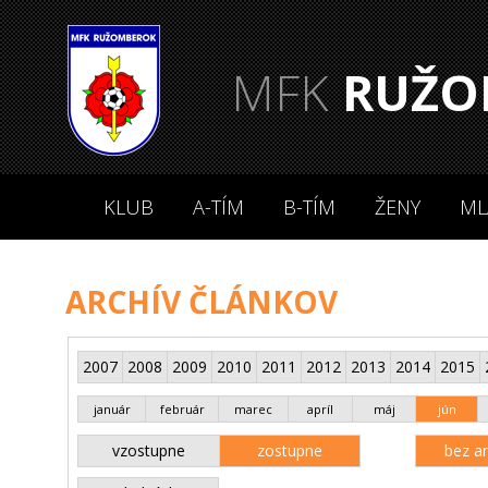
MFK
RUŽO
KLUB
A-TÍM
B-TÍM
ŽENY
ML
ARCHÍV ČLÁNKOV
2007
2008
2009
2010
2011
2012
2013
2014
2015
január
február
marec
apríl
máj
jún
vzostupne
zostupne
bez an