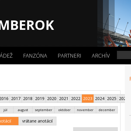
MBEROK
ÁDEŽ
FANZÓNA
PARTNERI
ARCHÍV
2016
2017
2018
2019
2020
2021
2022
2023
2024
2025
2026
júl
august
september
október
november
december
otácií
vrátane anotácií