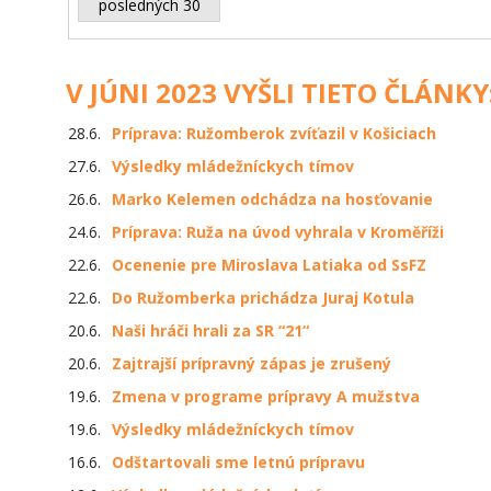
posledných 30
V JÚNI 2023 VYŠLI TIETO ČLÁNKY
28.6.
Príprava: Ružomberok zvíťazil v Košiciach
27.6.
Výsledky mládežníckych tímov
26.6.
Marko Kelemen odchádza na hosťovanie
24.6.
Príprava: Ruža na úvod vyhrala v Kroměříži
22.6.
Ocenenie pre Miroslava Latiaka od SsFZ
22.6.
Do Ružomberka prichádza Juraj Kotula
20.6.
Naši hráči hrali za SR “21“
20.6.
Zajtrajší prípravný zápas je zrušený
19.6.
Zmena v programe prípravy A mužstva
19.6.
Výsledky mládežníckych tímov
16.6.
Odštartovali sme letnú prípravu