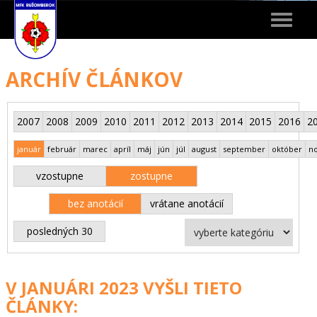
Toggle
navigat
ARCHÍV ČLÁNKOV
2007
2008
2009
2010
2011
2012
2013
2014
2015
2016
2
január
február
marec
apríl
máj
jún
júl
august
september
október
n
vzostupne
zostupne
bez anotácií
vrátane anotácií
posledných 30
V JANUÁRI 2023 VYŠLI TIETO
ČLÁNKY: