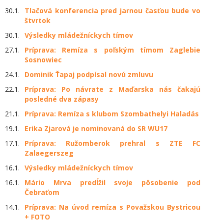
30.1.
Tlačová konferencia pred jarnou časťou bude vo
štvrtok
30.1.
Výsledky mládežníckych tímov
27.1.
Príprava: Remíza s poľským tímom Zaglebie
Sosnowiec
24.1.
Dominik Ťapaj podpísal novú zmluvu
22.1.
Príprava: Po návrate z Maďarska nás čakajú
posledné dva zápasy
21.1.
Príprava: Remíza s klubom Szombathelyi Haladás
19.1.
Erika Zjarová je nominovaná do SR WU17
17.1.
Príprava: Ružomberok prehral s ZTE FC
Zalaegerszeg
16.1.
Výsledky mládežníckych tímov
16.1.
Mário Mrva predĺžil svoje pôsobenie pod
Čebraťom
14.1.
Príprava: Na úvod remíza s Považskou Bystricou
+ FOTO