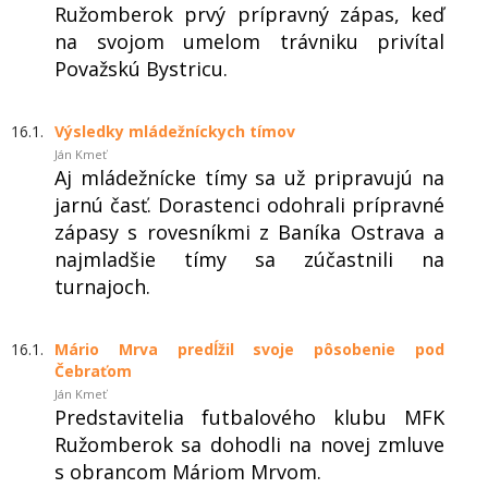
Ružomberok prvý prípravný zápas, keď
na svojom umelom trávniku privítal
Považskú Bystricu.
16.1.
Výsledky mládežníckych tímov
Ján Kmeť
Aj mládežnícke tímy sa už pripravujú na
jarnú časť. Dorastenci odohrali prípravné
zápasy s rovesníkmi z Baníka Ostrava a
najmladšie tímy sa zúčastnili na
turnajoch.
16.1.
Mário Mrva predĺžil svoje pôsobenie pod
Čebraťom
Ján Kmeť
Predstavitelia futbalového klubu MFK
Ružomberok sa dohodli na novej zmluve
s obrancom Máriom Mrvom.