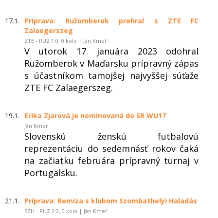
17.1.
Príprava: Ružomberok prehral s ZTE FC
Zalaegerszeg
ZTE - RUZ 1:0, 0.kolo | Ján Kmeť
V utorok 17. januára 2023 odohral
Ružomberok v Maďarsku prípravný zápas
s účastníkom tamojšej najvyššej súťaže
ZTE FC Zalaegerszeg.
19.1.
Erika Zjarová je nominovaná do SR WU17
Ján Kmeť
Slovenskú ženskú futbalovú
reprezentáciu do sedemnásť rokov čaká
na začiatku februára prípravný turnaj v
Portugalsku.
21.1.
Príprava: Remíza s klubom Szombathelyi Haladás
SZH - RUZ 2:2, 0.kolo | Ján Kmeť