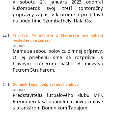
V sobotu 21. januára 2023 odohral
Ružomberok svoj tretí tohtoročný
prípravný zápas, v ktorom sa predstavil
na pôde tímu Szombathelyi Haladás.
22.1.
Príprava: Po návrate z Maďarska nás čakajú
posledné dva zápasy
Ján Kmeť
Máme za sebou polovicu zimnej prípravy.
O jej priebehu sme sa rozprávali s
hlavným trénerom nášho A mužstva
Petrom Struhárom.
24.1.
Dominik Ťapaj podpísal novú zmluvu
Ján Kmeť
Predstavitelia futbalového klubu MFK
Ružomberok sa dohodli na novej zmluve
s brankárom Dominikom Ťapajom.