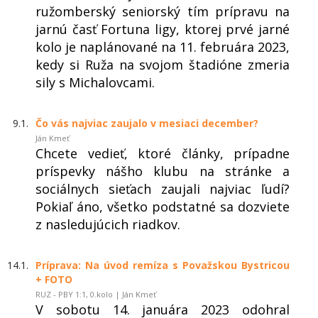
ružomberský seniorský tím prípravu na
jarnú časť Fortuna ligy, ktorej prvé jarné
kolo je naplánované na 11. februára 2023,
kedy si Ruža na svojom štadióne zmeria
sily s Michalovcami.
9.1.
Čo vás najviac zaujalo v mesiaci december?
Ján Kmeť
Chcete vedieť, ktoré články, prípadne
príspevky nášho klubu na stránke a
sociálnych sieťach zaujali najviac ľudí?
Pokiaľ áno, všetko podstatné sa dozviete
z nasledujúcich riadkov.
14.1.
Príprava: Na úvod remíza s Považskou Bystricou
+ FOTO
RUZ - PBY 1:1, 0.kolo | Ján Kmeť
V sobotu 14. januára 2023 odohral