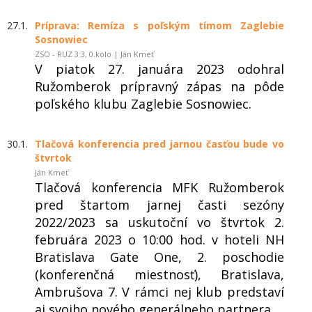
27.1.
Príprava: Remíza s poľským tímom Zaglebie
Sosnowiec
ZSO - RUZ 3:3, 0.kolo | Ján Kmeť
V piatok 27. januára 2023 odohral
Ružomberok prípravný zápas na pôde
poľského klubu Zaglebie Sosnowiec.
30.1.
Tlačová konferencia pred jarnou časťou bude vo
štvrtok
Ján Kmeť
Tlačová konferencia MFK Ružomberok
pred štartom jarnej časti sezóny
2022/2023 sa uskutoční vo štvrtok 2.
februára 2023 o 10:00 hod. v hoteli NH
Bratislava Gate One, 2. poschodie
(konferenčná miestnosť), Bratislava,
Ambrušova 7. V rámci nej klub predstaví
aj svojho nového generálneho partnera.