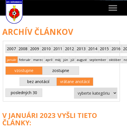
Toggle
navigat
ARCHÍV ČLÁNKOV
2007
2008
2009
2010
2011
2012
2013
2014
2015
2016
2
január
február
marec
apríl
máj
jún
júl
august
september
október
n
vzostupne
zostupne
bez anotácií
vrátane anotácií
posledných 30
V JANUÁRI 2023 VYŠLI TIETO
ČLÁNKY: