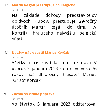
3.1.
Martin Regáli prestupuje do Belgicka
Ján Kmeť
Na základe dohody predstaviteľov
obidvoch klubov, prestupuje 29-ročný
útočník Martin Regáli do tímu KV
Kortrijk, hrajúceho najvyššiu belgickú
súťaž.
4.1.
Navždy nás opustil Márius Korčák
Ján Kmeť
Všetkých nás zastihla smutná správa. V
utorok 3. januára 2023 zomrel vo veku 76
rokov náš dlhoročný hlásateľ Márius
“Grišo“ Korčák.
5.1.
Začala sa zimná príprava
Ján Kmeť
Vo štvrtok 5. januára 2023 odštartoval