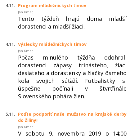
4.11.
Program mládežníckych tímov
Ján Kmeť
Tento týždeň hrajú doma mladší
dorastenci a mladší žiaci.
4.11.
Výsledky mládežníckych tímov
Ján Kmeť
Počas minulého týždňa odohrali
dorastenci zápasy trinásteho, žiaci
desiateho a dorastenky a žiačky ôsmeho
kola svojich súťaží. Futbalistky si
úspešne počínali v štvrťfinále
Slovenského pohára žien.
5.11.
Poďte podporiť naše mužstvo na krajské derby
do Žiliny!
Ján Kmeť
V sobotu 9. novembra 2019 o 14:00