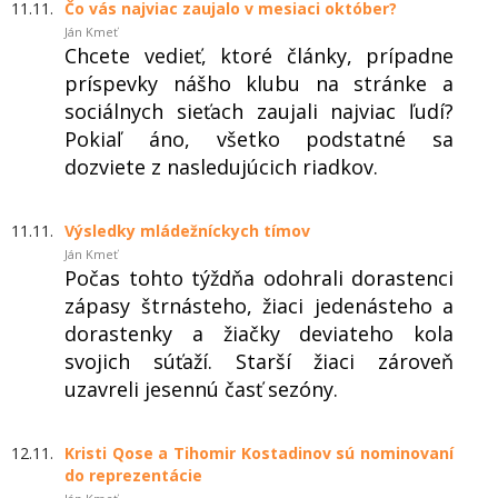
11.11.
Čo vás najviac zaujalo v mesiaci október?
Ján Kmeť
Chcete vedieť, ktoré články, prípadne
príspevky nášho klubu na stránke a
sociálnych sieťach zaujali najviac ľudí?
Pokiaľ áno, všetko podstatné sa
dozviete z nasledujúcich riadkov.
11.11.
Výsledky mládežníckych tímov
Ján Kmeť
Počas tohto týždňa odohrali dorastenci
zápasy štrnásteho, žiaci jedenásteho a
dorastenky a žiačky deviateho kola
svojich súťaží. Starší žiaci zároveň
uzavreli jesennú časť sezóny.
12.11.
Kristi Qose a Tihomir Kostadinov sú nominovaní
do reprezentácie