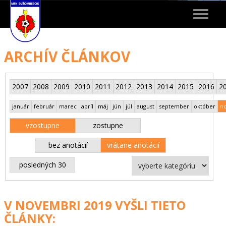
Toggle
navigat
ARCHÍV ČLÁNKOV
2007
2008
2009
2010
2011
2012
2013
2014
2015
2016
2
január
február
marec
apríl
máj
jún
júl
august
september
október
n
vzostupne
zostupne
bez anotácií
vrátane anotácií
posledných 30
V NOVEMBRI 2019 VYŠLI TIETO
ČLÁNKY: