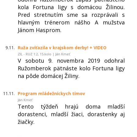
kola Fortuna ligy s domácou Žilinou.
Pred stretnutím sme sa rozprávali s
hlavným trénerom nášho A mužstva
Jánom Hasprom.
9.11.
Ruža zvíťazila v krajskom derby! + VIDEO
ZIL - RUZ 1:2, 15.kolo | Ján Kmeť
V sobotu 9. novembra 2019 odohral
Ružomberok pätnáste kolo Fortuna ligy
na pôde domácej Žiliny.
11.11.
Program mládežníckych tímov
Ján Kmeť
Tento týždeň hrajú doma mladší
dorastenci, mladší žiaci, dorastenky aj
žiačky.