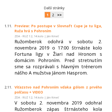
Další stránky
1
2
>>
1.11.
Preview: Po postupe v Slovnaft Cupe je tu liga,
Ruža hrá s Pohroním
ZDA - RUZ 1:2, 14.kolo | Ján Kmeť
Ružomberok odohrá v sobotu 2.
novembra 2019 o 17:00 štrnáste kolo
Fortuna ligy v Žiari nad Hronom s
domácim Pohroním. Pred stretnutím
sme sa rozprávali s hlavným trénerom
nášho A mužstva Jánom Hasprom.
2.11.
Víťazstvo nad Pohroním vďaka gólom z prvého
polčasu + VIDEO
ZDA - RUZ 1:2, 14.kolo | Ján Kmeť
V sobotu 2. novembra 2019 odohral
Ružomberok zápas štrnásteho kola