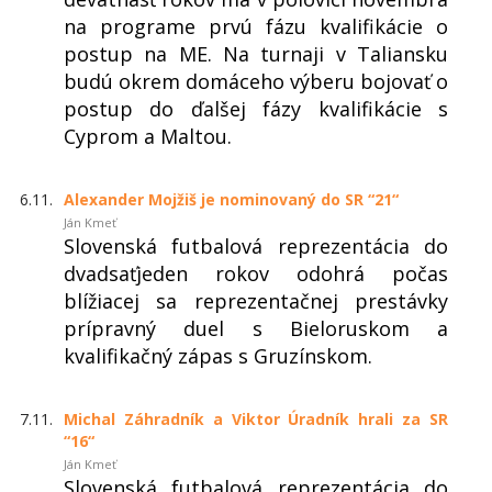
na programe prvú fázu kvalifikácie o
postup na ME. Na turnaji v Taliansku
budú okrem domáceho výberu bojovať o
postup do ďalšej fázy kvalifikácie s
Cyprom a Maltou.
6.11.
Alexander Mojžiš je nominovaný do SR “21“
Ján Kmeť
Slovenská futbalová reprezentácia do
dvadsaťjeden rokov odohrá počas
blížiacej sa reprezentačnej prestávky
prípravný duel s Bieloruskom a
kvalifikačný zápas s Gruzínskom.
7.11.
Michal Záhradník a Viktor Úradník hrali za SR
“16“
Ján Kmeť
Slovenská futbalová reprezentácia do