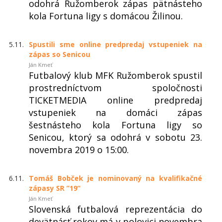
odohrá Ružomberok zápas pätnásteho
kola Fortuna ligy s domácou Žilinou.
5.11.
Spustili sme online predpredaj vstupeniek na
zápas so Senicou
Ján Kmeť
Futbalový klub MFK Ružomberok spustil
prostredníctvom spoločnosti
TICKETMEDIA online predpredaj
vstupeniek na domáci zápas
šestnásteho kola Fortuna ligy so
Senicou, ktorý sa odohrá v sobotu 23.
novembra 2019 o 15:00.
6.11.
Tomáš Bobček je nominovaný na kvalifikačné
zápasy SR “19“
Ján Kmeť
Slovenská futbalová reprezentácia do
devätnásť rokov má v polovici novembra