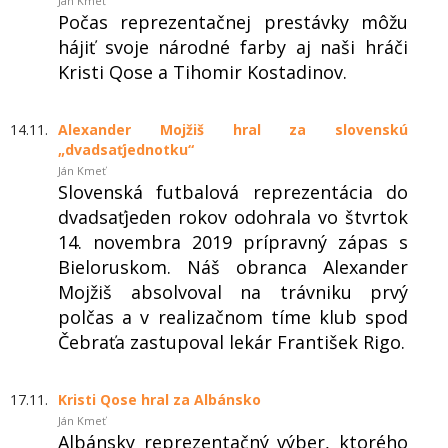
Ján Kmeť
Počas reprezentačnej prestávky môžu
hájiť svoje národné farby aj naši hráči
Kristi Qose a Tihomir Kostadinov.
14.11.
Alexander Mojžiš hral za slovenskú
„dvadsaťjednotku“
Ján Kmeť
Slovenská futbalová reprezentácia do
dvadsaťjeden rokov odohrala vo štvrtok
14. novembra 2019 prípravný zápas s
Bieloruskom. Náš obranca Alexander
Mojžiš absolvoval na trávniku prvý
polčas a v realizačnom tíme klub spod
Čebraťa zastupoval lekár František Rigo.
17.11.
Kristi Qose hral za Albánsko
Ján Kmeť
Albánsky reprezentačný výber, ktorého