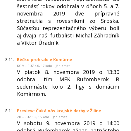
šestnásť rokov odohrala v dňoch 5. a 7.
novembra 2019 dve prípravné
stretnutia s rovesníkmi zo Srbska.
Súčasťou reprezentačného výberu boli
aj dvaja naši futbalisti Michal Záhradník
a Viktor Úradník.
8.11.
Béčko prehralo v Komárne
KOM - RUZ 4:0, 17.kolo | Ján Kmeť
V piatok 8. novembra 2019 o 13:30
odohral tím MFK Ružomberok B
sedemnáste kolo 2. ligy s domácim
Komárnom.
8.11.
Preview: Čaká nás krajské derby v Žiline
ZIL - RUZ 1:2, 15.kolo | Ján Kmeť
V sobotu 9. novembra 2019 o 14:00
odohrá Ružomberok zápas pätnásteho