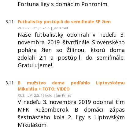
Fortuna ligy s domácim Pohroním.
3.11.
Futbalistky postúpili do semifinále SP žien
RUZ - ZIL 2:1, 0.kolo | Ján Kmeť
Naše futbalistky odohrali v nedeľu 3.
novembra 2019 štvrťfinále Slovenského
pohára žien so Žilinou, ktorú doma
zdolali 2:1 a postúpili do semifinále.
Gratulujeme!
3.11.
B mužstvo doma podľahlo Liptovskému
Mikulášu + FOTO, VIDEO
RUZ - LMI 2:5, 16.kolo | Ján Kmeť
V nedeľu 3. novembra 2019 odohral tím
MFK Ružomberok B domáci zápas
šestnásteho kola 2. ligy s Liptovským
Mikulášom.