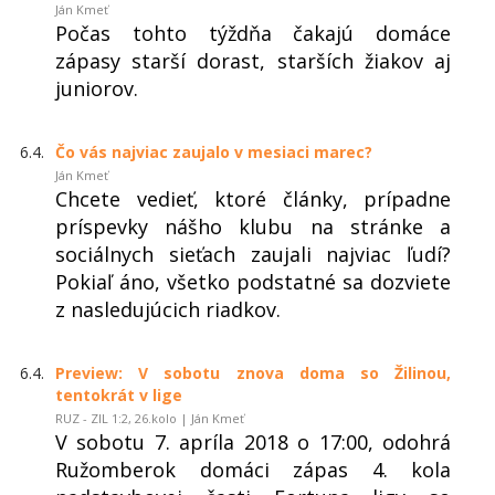
Ján Kmeť
Počas tohto týždňa čakajú domáce
zápasy starší dorast, starších žiakov aj
juniorov.
6.4.
Čo vás najviac zaujalo v mesiaci marec?
Ján Kmeť
Chcete vedieť, ktoré články, prípadne
príspevky nášho klubu na stránke a
sociálnych sieťach zaujali najviac ľudí?
Pokiaľ áno, všetko podstatné sa dozviete
z nasledujúcich riadkov.
6.4.
Preview: V sobotu znova doma so Žilinou,
tentokrát v lige
RUZ - ZIL 1:2, 26.kolo | Ján Kmeť
V sobotu 7. apríla 2018 o 17:00, odohrá
Ružomberok domáci zápas 4. kola