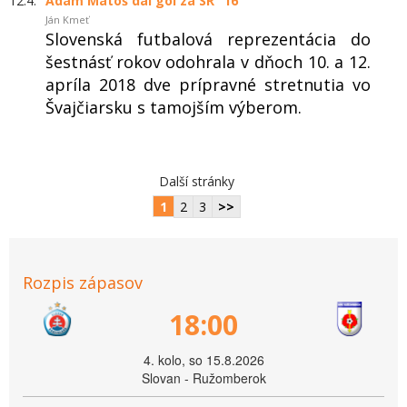
12.4.
Adam Matoš dal gól za SR “16“
Ján Kmeť
Slovenská futbalová reprezentácia do
šestnásť rokov odohrala v dňoch 10. a 12.
apríla 2018 dve prípravné stretnutia vo
Švajčiarsku s tamojším výberom.
Další stránky
1
2
3
>>
Rozpis zápasov
18:00
4. kolo, so 15.8.2026
Slovan - Ružomberok