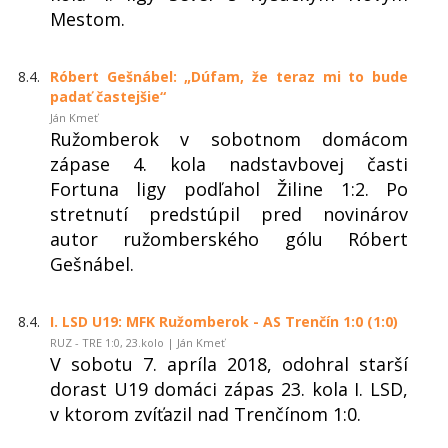
Mestom.
8.4.
Róbert Gešnábel: „Dúfam, že teraz mi to bude
padať častejšie“
Ján Kmeť
Ružomberok v sobotnom domácom
zápase 4. kola nadstavbovej časti
Fortuna ligy podľahol Žiline 1:2. Po
stretnutí predstúpil pred novinárov
autor ružomberského gólu Róbert
Gešnábel.
8.4.
I. LSD U19: MFK Ružomberok - AS Trenčín 1:0 (1:0)
RUZ - TRE 1:0, 23.kolo | Ján Kmeť
V sobotu 7. apríla 2018, odohral starší
dorast U19 domáci zápas 23. kola I. LSD,
v ktorom zvíťazil nad Trenčínom 1:0.