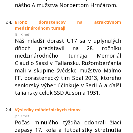
nášho A mužstva Norbertom Hrnčárom.
2.4.
Bronz dorastencov na atraktívnom
medzinárodnom turnaji
Ján Kmeť
Náš mladší dorast U17 sa v uplynulých
dňoch predstavil na 28. ročníku
medzinárodného turnaja Memoriál
Claudio Sassi v Taliansku. Ružomberčania
mali v skupine švédske mužstvo Malmö
FF, dorastenecký tím Spal 2013, ktorého
seniorský výber účinkuje v Serii A a ďalší
taliansky celok SSD Ausonia 1931.
2.4.
Výsledky mládežníckych tímov
Ján Kmeť
Počas minulého týždňa odohrali žiaci
zápasy 17. kola a futbalistky stretnutia