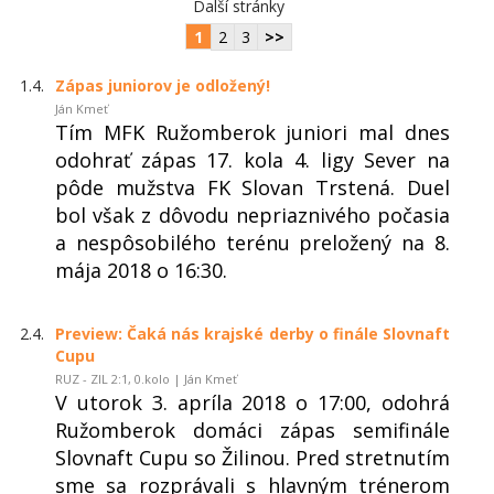
Další stránky
1
2
3
>>
1.4.
Zápas juniorov je odložený!
Ján Kmeť
Tím MFK Ružomberok juniori mal dnes
odohrať zápas 17. kola 4. ligy Sever na
pôde mužstva FK Slovan Trstená. Duel
bol však z dôvodu nepriaznivého počasia
a nespôsobilého terénu preložený na 8.
mája 2018 o 16:30.
2.4.
Preview: Čaká nás krajské derby o finále Slovnaft
Cupu
RUZ - ZIL 2:1, 0.kolo | Ján Kmeť
V utorok 3. apríla 2018 o 17:00, odohrá
Ružomberok domáci zápas semifinále
Slovnaft Cupu so Žilinou. Pred stretnutím
sme sa rozprávali s hlavným trénerom