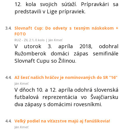
12. kola svojich súťaží. Prípravkári sa
predstavili v Lige prípraviek.
3.4.
Slovnaft Cup: Do odvety s tesným náskokom +
FOTO
RUZ - ZIL 2:1, 0.kolo | Ján Kmeť
V utorok 3. apríla 2018, odohral
Ružomberok domáci zápas semifinále
Slovnaft Cupu so Žilinou.
4.4.
Až šesť našich hráčov je nominovaných do SR “16“
Ján Kmeť
V dňoch 10. a 12. apríla odohrá slovenská
futbalová reprezentácia vo Švajčiarsku
dva zápasy s domácimi rovesníkmi.
4.4.
Veľký podiel na víťazstve majú aj fanúšikovia!
Ján Kmeť