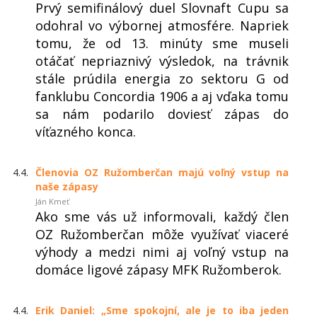
Prvý semifinálový duel Slovnaft Cupu sa
odohral vo výbornej atmosfére. Napriek
tomu, že od 13. minúty sme museli
otáčať nepriaznivý výsledok, na trávnik
stále prúdila energia zo sektoru G od
fanklubu Concordia 1906 a aj vďaka tomu
sa nám podarilo doviesť zápas do
víťazného konca.
4.4.
Členovia OZ Ružomberčan majú voľný vstup na
naše zápasy
Ján Kmeť
Ako sme vás už informovali, každý člen
OZ Ružomberčan môže využívať viaceré
výhody a medzi nimi aj voľný vstup na
domáce ligové zápasy MFK Ružomberok.
4.4.
Erik Daniel: „Sme spokojní, ale je to iba jeden