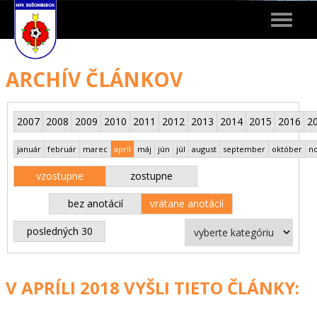
Toggle
navigat
ARCHÍV ČLÁNKOV
2007
2008
2009
2010
2011
2012
2013
2014
2015
2016
2
január
február
marec
apríl
máj
jún
júl
august
september
október
n
vzostupne
zostupne
bez anotácií
vrátane anotácií
posledných 30
V APRÍLI 2018 VYŠLI TIETO ČLÁNKY: