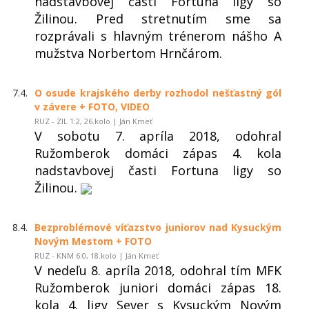
nadstavbovej časti Fortuna ligy so
Žilinou. Pred stretnutím sme sa
rozprávali s hlavným trénerom nášho A
mužstva Norbertom Hrnčárom.
7.4.
O osude krajského derby rozhodol nešťastný gól
v závere + FOTO, VIDEO
RUZ - ZIL 1:2, 26.kolo | Ján Kmeť
V sobotu 7. apríla 2018, odohral
Ružomberok domáci zápas 4. kola
nadstavbovej časti Fortuna ligy so
Žilinou.
8.4.
Bezproblémové víťazstvo juniorov nad Kysuckým
Novým Mestom + FOTO
RUZ - KNM 6:0, 18.kolo | Ján Kmeť
V nedeľu 8. apríla 2018, odohral tím MFK
Ružomberok juniori domáci zápas 18.
kola 4. ligy Sever s Kysuckým Novým