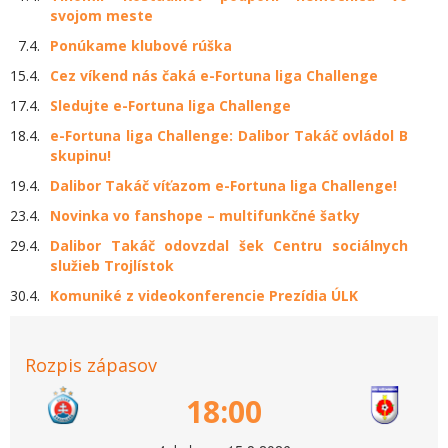
svojom meste
7.4.
Ponúkame klubové rúška
15.4.
Cez víkend nás čaká e-Fortuna liga Challenge
17.4.
Sledujte e-Fortuna liga Challenge
18.4.
e-Fortuna liga Challenge: Dalibor Takáč ovládol B
skupinu!
19.4.
Dalibor Takáč víťazom e-Fortuna liga Challenge!
23.4.
Novinka vo fanshope – multifunkčné šatky
29.4.
Dalibor Takáč odovzdal šek Centru sociálnych
služieb Trojlístok
30.4.
Komuniké z videokonferencie Prezídia ÚLK
Rozpis zápasov
18:00