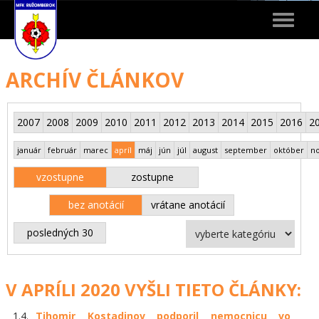
Toggle
navigat
ARCHÍV ČLÁNKOV
2007
2008
2009
2010
2011
2012
2013
2014
2015
2016
2
január
február
marec
apríl
máj
jún
júl
august
september
október
n
vzostupne
zostupne
bez anotácií
vrátane anotácií
posledných 30
V APRÍLI 2020 VYŠLI TIETO ČLÁNKY:
1.4.
Tihomir Kostadinov podporil nemocnicu vo