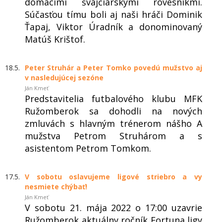
domácimi švajčiarskymi rovesníkmi.
Súčasťou tímu boli aj naši hráči Dominik
Ťapaj, Viktor Úradník a donominovaný
Matúš Krištof.
18.5.
Peter Struhár a Peter Tomko povedú mužstvo aj
v nasledujúcej sezóne
Ján Kmeť
Predstavitelia futbalového klubu MFK
Ružomberok sa dohodli na nových
zmluvách s hlavným trénerom nášho A
mužstva Petrom Struhárom a s
asistentom Petrom Tomkom.
17.5.
V sobotu oslavujeme ligové striebro a vy
nesmiete chýbať!
Ján Kmeť
V sobotu 21. mája 2022 o 17:00 uzavrie
Ružomberok aktuálny ročník Fortuna ligy