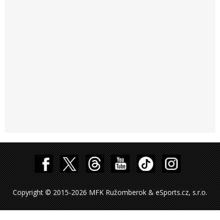
Copyright © 2015-2026 MFK Ružomberok & eSports.cz, s.r.o.