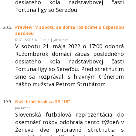
desiateho kola nadstavbovej časti
Fortuna ligy so Sereďou.
20.5.
Preview: V sobotu sa doma rozlúčime s úspešnou
sezónou
RUZ - SKF 3:1, 10.kolo | Ján Kmeť
V sobotu 21. mája 2022 o 17:00 odohrá
Ružomberok domáci zápas posledného
desiateho kola nadstavbovej časti
Fortuna ligy so Sereďou. Pred stretnutím
sme sa rozprávali s hlavným trénerom
nášho mužstva Petrom Struhárom.
19.5.
Naši hráči hrali za SR “18“
Ján Kmeť
Slovenská futbalová reprezentácia do
osemnásť rokov odohrala tento týždeň v
Ženeve dve prípravné stretnutia s