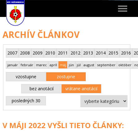
Toggle
navigat
ARCHÍV ČLÁNKOV
2007
2008
2009
2010
2011
2012
2013
2014
2015
2016
2
január
február
marec
apríl
máj
jún
júl
august
september
október
n
vzostupne
zostupne
bez anotácií
vrátane anotácií
posledných 30
V MÁJI 2022 VYŠLI TIETO ČLÁNKY: