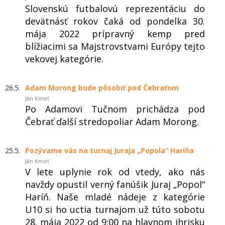
Slovenskú futbalovú reprezentáciu do
devätnásť rokov čaká od pondelka 30.
mája 2022 prípravný kemp pred
blížiacimi sa Majstrovstvami Európy tejto
vekovej kategórie.
26.5.
Adam Morong bude pôsobiť pod Čebraťom
Ján Kmeť
Po Adamovi Tučnom prichádza pod
Čebrať ďalší stredopoliar Adam Morong.
25.5.
Pozývame vás na turnaj Juraja „Popola“ Haríňa
Ján Kmeť
V lete uplynie rok od vtedy, ako nás
navždy opustil verný fanúšik Juraj „Popol“
Haríň. Naše mladé nádeje z kategórie
U10 si ho uctia turnajom už túto sobotu
28. mája 2022 od 9:00 na hlavnom ihrisku