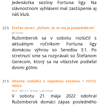
Jedenástka sezóny Fortuna ligy. Na
slávnostnom vyhlásení mal zastúpenie aj
náš klub.
22.5.
Štefan Gerec: „Dúfam, že to nie je poslednýkrát“
Ján Kmeť
Ružomberok sa v sobotu rozlúčil s
aktuálnym ročníkom Fortuna ligy
domácou výhrou so Sereďou 3:1. Po
stretnutí sme sa rozprávali so Štefanom
Gerecom, ktorý sa na víťazstve podieľal
dvomi gólmi.
21.5.
Víťazná rozlúčka s úspešnou sezónou + FOTO,
VIDEO
RUZ - SKF 3:1, 10.kolo | Ján Kmeť
V sobotu 21. mája 2022 odohral
Ružomberok domáci zápas posledného