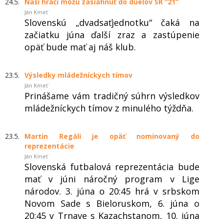
24.5.
Naši hráči môžu zasiahnuť do duelov SR “21“
Ján Kmeť
Slovenskú „dvadsaťjednotku“ čaká na
začiatku júna ďalší zraz a zastúpenie
opäť bude mať aj náš klub.
23.5.
Výsledky mládežníckych tímov
Ján Kmeť
Prinášame vám tradičný súhrn výsledkov
mládežníckych tímov z minulého týždňa.
23.5.
Martin Regáli je opäť nominovaný do
reprezentácie
Ján Kmeť
Slovenská futbalová reprezentácia bude
mať v júni náročný program v Lige
národov. 3. júna o 20:45 hrá v srbskom
Novom Sade s Bieloruskom, 6. júna o
20:45 v Trnave s Kazachstanom, 10. júna