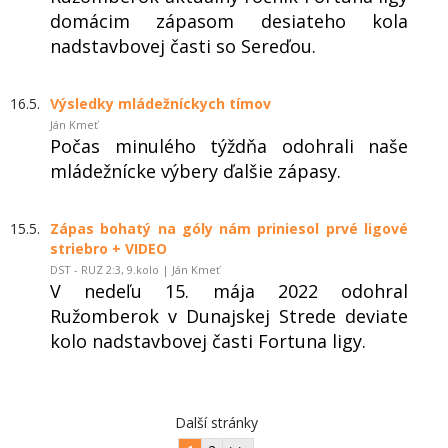
domácim zápasom desiateho kola
nadstavbovej časti so Sereďou.
16.5.
Výsledky mládežníckych tímov
Ján Kmeť
Počas minulého týždňa odohrali naše
mládežnícke výbery ďalšie zápasy.
15.5.
Zápas bohatý na góly nám priniesol prvé ligové
striebro + VIDEO
DST - RUZ 2:3, 9.kolo | Ján Kmeť
V nedeľu 15. mája 2022 odohral
Ružomberok v Dunajskej Strede deviate
kolo nadstavbovej časti Fortuna ligy.
Další stránky