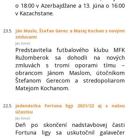
o 18:00 v Azerbajdžane a 13. júna o 16:00
v Kazachstane.
23.5.
Ján Maslo, Štefan Gerec a Matej Kochan s novými
zmluvami
Ján Kmeť
Predstavitelia futbalového klubu MFK
Ružomberok sa dohodli na nových
zmluvách s tromi oporami tímu –
obrancom Jánom Maslom, útočníkom
Štefanom Gerecom a stredopoliarom
Matejom Kochanom.
22.5.
Jedenástka Fortuna ligy 2021/22 aj s našou
účasťou
Ján Kmeť
Deň po skončení nadstavbovej časti
Fortuna ligy sa uskutočnil galavečer