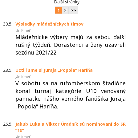
Další stránky
1
2
>>
30.5.
Výsledky mládežníckych tímov
Ján Kmeť
Mládežnícke výbery majú za sebou ďalší
rušný týždeň. Dorastenci a ženy uzavreli
sezónu 2021/22.
28.5.
Uctili sme si Juraja „Popola“ Haríňa
Ján Kmeť
V sobotu sa na ružomberskom štadióne
konal turnaj kategórie U10 venovaný
pamiatke nášho verného fanúšika Juraja
„Popola“ Haríňa.
26.5.
Jakub Luka a Viktor Úradník sú nominovaní do SR
“19“
Ján Kmeť