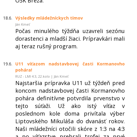
OŠK Breza.
18.6.
Výsledky mládežníckych tímov
Ján Kmeť
Počas minulého týždňa uzavreli sezónu
dorastenci a mladší žiaci. Prípravkári mali
aj teraz rušný program.
19.6.
U11 víťazom nadstavbovej časti Kormanovho
pohára!
RUZ - LMI 4:3, 22.kolo | Ján Kmeť
Najstaršia prípravka U11 už týždeň pred
koncom nadstavbovej časti Kormanovho
pohára definitívne potvrdila prvenstvo v
tejto súťaži. Už ako istý víťaz v
poslednom kole doma privítala výber
Liptovského Mikuláša do dvanásť rokov.
Naši mládežníci otočili skóre z 1:3 na 4:3
a po víťazstve prebrali trofej za prvé