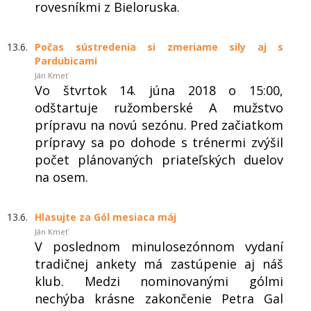
rovesníkmi z Bieloruska.
13.6.
Počas sústredenia si zmeriame sily aj s
Pardubicami
Ján Kmeť
Vo štvrtok 14. júna 2018 o 15:00,
odštartuje ružomberské A mužstvo
prípravu na novú sezónu. Pred začiatkom
prípravy sa po dohode s trénermi zvýšil
počet plánovaných priateľských duelov
na osem.
13.6.
Hlasujte za Gól mesiaca máj
Ján Kmeť
V poslednom minulosezónnom vydaní
tradičnej ankety má zastúpenie aj náš
klub. Medzi nominovanými gólmi
nechýba krásne zakončenie Petra Gal