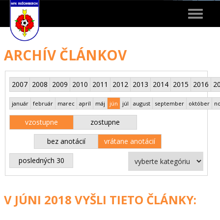
Toggle
navigat
ARCHÍV ČLÁNKOV
2007
2008
2009
2010
2011
2012
2013
2014
2015
2016
2
január
február
marec
apríl
máj
jún
júl
august
september
október
n
vzostupne
zostupne
bez anotácií
vrátane anotácií
posledných 30
V JÚNI 2018 VYŠLI TIETO ČLÁNKY: