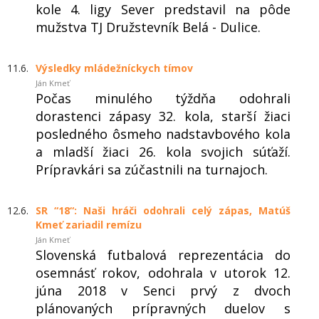
kole 4. ligy Sever predstavil na pôde
mužstva TJ Družstevník Belá - Dulice.
11.6.
Výsledky mládežníckych tímov
Ján Kmeť
Počas minulého týždňa odohrali
dorastenci zápasy 32. kola, starší žiaci
posledného ôsmeho nadstavbového kola
a mladší žiaci 26. kola svojich súťaží.
Prípravkári sa zúčastnili na turnajoch.
12.6.
SR “18“: Naši hráči odohrali celý zápas, Matúš
Kmeť zariadil remízu
Ján Kmeť
Slovenská futbalová reprezentácia do
osemnásť rokov, odohrala v utorok 12.
júna 2018 v Senci prvý z dvoch
plánovaných prípravných duelov s