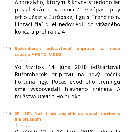
Andrezlyho, ktorým šikovný stredopoliar
poslal Ružu do vedenia 2:1 v zápase play
off o účasť v Európskej lige s Trenčínom.
Liptáci žiaľ duel nedoviedli do víťazného
konca a prehrali 2:4.
14.6.
Ružomberok odštartoval prípravu na novú
sezónu + FOTO, VIDEO
Ján Kmeť
Vo štvrtok 14. júna 2018 odštartoval
Ružomberok prípravu na nový ročník
Fortuna ligy. Počas úvodného tréningu
sme vyspovedali hlavného trénera A
mužstva Davida Holoubka.
14.6.
SR “18“: Naši hráči zasiahli do oboch duelov s
Bieloruskom
Ján Kmeť
V dňoch 12. a 14. júna 2018, odohrala