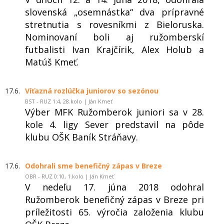
slovenská „osemnástka“ dva prípravné
stretnutia s rovesníkmi z Bieloruska.
Nominovaní boli aj ružomberskí
futbalisti Ivan Krajčírik, Alex Holub a
Matúš Kmeť.
17.6.
Víťazná rozlúčka juniorov so sezónou
BST - RUZ 1:4, 28.kolo | Ján Kmeť
Výber MFK Ružomberok juniori sa v 28.
kole 4. ligy Sever predstavil na pôde
klubu OŠK Baník Stráňavy.
17.6.
Odohrali sme benefičný zápas v Breze
OBR - RUZ 0:10, 1.kolo | Ján Kmeť
V nedeľu 17. júna 2018 odohral
Ružomberok benefičný zápas v Breze pri
príležitosti 65. výročia založenia klubu