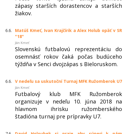
zápasy starších dorastencov a starších
žiakov.
6.6.
Matúš Kmeť, Ivan Krajčírik a Alex Holub opäť v SR
"18"
Ján Kmeť
Slovenskú futbalovú reprezentáciu do
osemnásť rokov čaká počas budúceho
týždňa v Senci dvojzápas s Bieloruskom.
6.6.
V nedeľu sa uskutoční Turnaj MFK Ružomberok U7
Ján Kmeť
Futbalový klub MFK Ružomberok
organizuje v nedeľu 10. júna 2018 na
hlavnom ihrisku ružomberského
štadióna turnaj pre prípravky U7.
7.6.
David Holoubek si praje aby súperi k nám