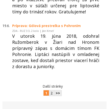
miesto v súťaži určenej pre liptovské
tímy do trinásť rokov. Gratulujeme!
19.6.
Príprava: Gólová prestrelka s Pohroním
ZDA - RUZ 3:3, 2.kolo | Ján Kmeť
V utorok 19. júna 2018, odohral
Ružomberok v Žiari nad Hronom
prípravný zápas s domácim tímom FK
Pohronie. Liptáci nastúpili v omladenej
zostave, keď dostali priestor viacerí hráči
z dorastu a juniorky.
Další stránky
1
2
>>