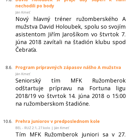
nechodili po body
Ján Kmeť
Nový hlavný tréner ružomberského A
mužstva David Holoubek, spolu so svojím
asistentom Jiřím Jarošíkom vo štvrtok 7.
júna 2018 zavítali na štadión klubu spod
Čebraťa.
8.6.
Program prípravných zápasov nášho A mužstva
Ján Kmeť
Seniorský tím MFK Ružomberok
odštartuje prípravu na Fortuna ligu
2018/19 vo štvrtok 14. júna 2018 o 15:00
na ružomberskom štadióne.
10.6.
Prehra juniorov v predposlednom kole
BEL - RUZ 2:1, 27.kolo | Ján Kmeť
Tím MFK Ružomberok juniori sa v 27.