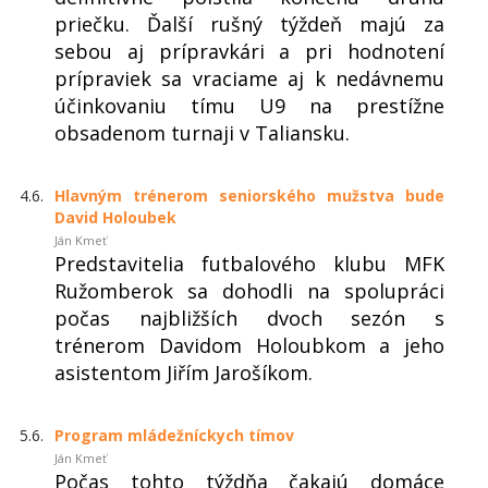
priečku. Ďalší rušný týždeň majú za
sebou aj prípravkári a pri hodnotení
prípraviek sa vraciame aj k nedávnemu
účinkovaniu tímu U9 na prestížne
obsadenom turnaji v Taliansku.
4.6.
Hlavným trénerom seniorského mužstva bude
David Holoubek
Ján Kmeť
Predstavitelia futbalového klubu MFK
Ružomberok sa dohodli na spolupráci
počas najbližších dvoch sezón s
trénerom Davidom Holoubkom a jeho
asistentom Jiřím Jarošíkom.
5.6.
Program mládežníckych tímov
Ján Kmeť
Počas tohto týždňa čakajú domáce