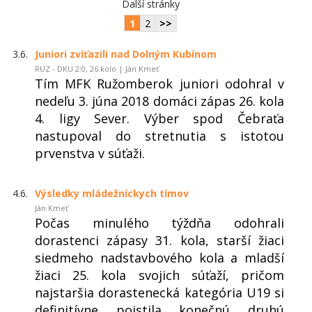
Další stránky
1
2
>>
3.6.
Juniori zvíťazili nad Dolným Kubínom
RUZ - DKU 2:0, 26.kolo | Ján Kmeť
Tím MFK Ružomberok juniori odohral v
nedeľu 3. júna 2018 domáci zápas 26. kola
4. ligy Sever. Výber spod Čebraťa
nastupoval do stretnutia s istotou
prvenstva v súťaži.
4.6.
Výsledky mládežníckych tímov
Ján Kmeť
Počas minulého týždňa odohrali
dorastenci zápasy 31. kola, starší žiaci
siedmeho nadstavbového kola a mladší
žiaci 25. kola svojich súťaží, pričom
najstaršia dorastenecká kategória U19 si
definitívne poistila konečnú druhú