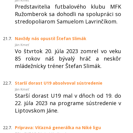
Ján Kmeť
Predstavitelia futbalového klubu MFK
Ružomberok sa dohodli na spolupráci so
stredopoliarom Samuelom Lavrinčíkom.
21.7.
Navždy nás opustil Štefan Slimák
Ján Kmeť
Vo štvrtok 20. júla 2023 zomrel vo veku
85 rokov náš bývalý hráč a neskôr
mládežnícky tréner Štefan Slimák.
22.7.
Starší dorast U19 absolvoval sústredenie
Ján Kmeť
Starší dorast U19 mal v dňoch od 19. do
22. júla 2023 na programe sústredenie v
Liptovskom Jáne.
22.7.
Príprava: Víťazná generálka na Niké ligu