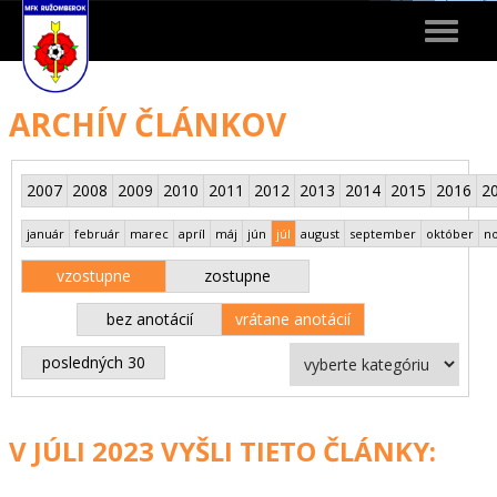
Toggle
navigat
ARCHÍV ČLÁNKOV
2007
2008
2009
2010
2011
2012
2013
2014
2015
2016
2
január
február
marec
apríl
máj
jún
júl
august
september
október
n
vzostupne
zostupne
bez anotácií
vrátane anotácií
posledných 30
V JÚLI 2023 VYŠLI TIETO ČLÁNKY: