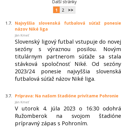
Další stránky
1
2
>>
1.7.
Najvyššia slovenská futbalová súťaž ponesie
názov Niké liga
Ján Kmeť
Slovenský ligový futbal vstupuje do novej
sezóny s výraznou posilou. Novým
titulárnym partnerom súťaže sa stala
stávková spoločnosť Niké. Od sezóny
2023/24 ponesie najvyššia slovenská
futbalová súťaž názov Niké liga.
3.7.
Príprava: Na našom štadióne privítame Pohronie
Ján Kmeť
V utorok 4. júla 2023 o 16:30 odohrá
Ružomberok na svojom štadióne
prípravný zápas s Pohroním.