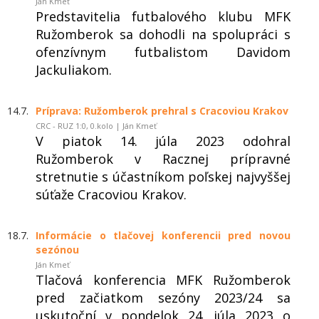
Ján Kmeť
Predstavitelia futbalového klubu MFK
Ružomberok sa dohodli na spolupráci s
ofenzívnym futbalistom Davidom
Jackuliakom.
14.7.
Príprava: Ružomberok prehral s Cracoviou Krakov
CRC - RUZ 1:0, 0.kolo | Ján Kmeť
V piatok 14. júla 2023 odohral
Ružomberok v Racznej prípravné
stretnutie s účastníkom poľskej najvyššej
súťaže Cracoviou Krakov.
18.7.
Informácie o tlačovej konferencii pred novou
sezónou
Ján Kmeť
Tlačová konferencia MFK Ružomberok
pred začiatkom sezóny 2023/24 sa
uskutoční v pondelok 24. júla 2023 o