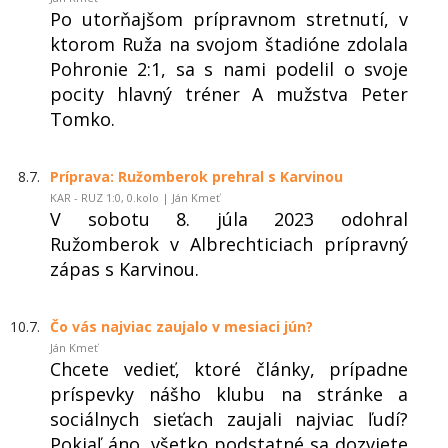
Po utorňajšom prípravnom stretnutí, v
ktorom Ruža na svojom štadióne zdolala
Pohronie 2:1, sa s nami podelil o svoje
pocity hlavný tréner A mužstva Peter
Tomko.
8.7.
Príprava: Ružomberok prehral s Karvinou
KAR - RUZ 1:0, 0.kolo | Ján Kmeť
V sobotu 8. júla 2023 odohral
Ružomberok v Albrechticiach prípravný
zápas s Karvinou.
10.7.
Čo vás najviac zaujalo v mesiaci jún?
Ján Kmeť
Chcete vedieť, ktoré články, prípadne
príspevky nášho klubu na stránke a
sociálnych sieťach zaujali najviac ľudí?
Pokiaľ áno, všetko podstatné sa dozviete