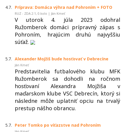
4.7.
Príprava: Domáca výhra nad Pohroním + FOTO
RUZ - ZDA 2:1, 0.kolo | Ján Kmeť
V utorok 4. júla 2023 odohral
Ružomberok domáci prípravný zápas s
Pohroním, hrajúcim druhú najvyššiu
súťaž.
5.7.
Alexander Mojžiš bude hosťovať v Debrecíne
Ján Kmeť
Predstavitelia futbalového klubu MFK
Ružomberok sa dohodli na ročnom
hosťovaní Alexandra Mojžiša v
maďarskom klube VSC Debrecín, ktorý si
následne môže uplatniť opciu na trvalý
prestup nášho obrancu.
5.7.
Peter Tomko po víťazstve nad Pohroním
Ján Kmeť