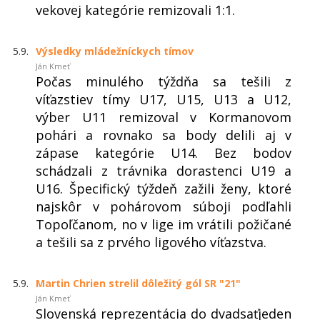
vekovej kategórie remizovali 1:1.
5.9.
Výsledky mládežníckych tímov
Ján Kmeť
Počas minulého týždňa sa tešili z
víťazstiev tímy U17, U15, U13 a U12,
výber U11 remizoval v Kormanovom
pohári a rovnako sa body delili aj v
zápase kategórie U14. Bez bodov
schádzali z trávnika dorastenci U19 a
U16. Špecifický týždeň zažili ženy, ktoré
najskôr v pohárovom súboji podľahli
Topoľčanom, no v lige im vrátili požičané
a tešili sa z prvého ligového víťazstva.
5.9.
Martin Chrien strelil dôležitý gól SR "21"
Ján Kmeť
Slovenská reprezentácia do dvadsaťjeden