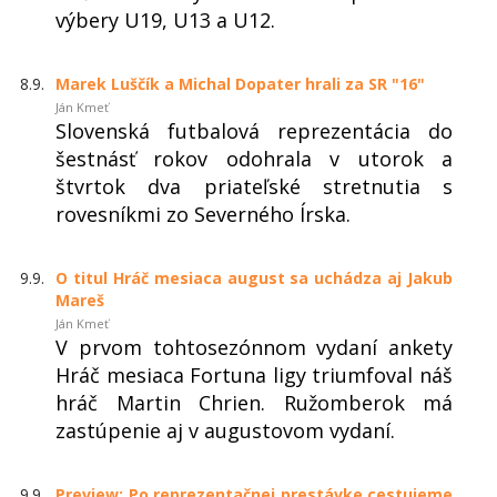
výbery U19, U13 a U12.
8.9.
Marek Luščík a Michal Dopater hrali za SR "16"
Ján Kmeť
Slovenská futbalová reprezentácia do
šestnásť rokov odohrala v utorok a
štvrtok dva priateľské stretnutia s
rovesníkmi zo Severného Írska.
9.9.
O titul Hráč mesiaca august sa uchádza aj Jakub
Mareš
Ján Kmeť
V prvom tohtosezónnom vydaní ankety
Hráč mesiaca Fortuna ligy triumfoval náš
hráč Martin Chrien. Ružomberok má
zastúpenie aj v augustovom vydaní.
9.9.
Preview: Po reprezentačnej prestávke cestujeme