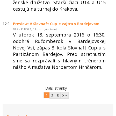
ženské družstvo. Starší žiaci U14 a U15
cestujú na turnaj do Krakova.
12.9.
Preview: V Slovnaft Cup-e zajtra s Bardejovom
BAR - RUZ 0:1, 3.kolo | Ján Kmeť
V utorok 13. septembra 2016 o 16:30,
odohrá Ružomberok v Bardejovskej
Novej Vsi, zápas 3. kola Slovnaft Cup-u s
Partizánom Bardejov. Pred stretnutím
sme sa rozprávali s hlavným trénerom
nášho A mužstva Norbertom Hrnčárom.
Další stránky
1
2
3
>>