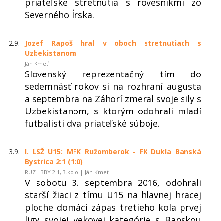
priateľské stretnutia s rovesníkmi zo
Severného Írska.
2.9.
Jozef Rapoš hral v oboch stretnutiach s
Uzbekistanom
Ján Kmeť
Slovenský reprezentačný tím do
sedemnásť rokov si na rozhraní augusta
a septembra na Záhorí zmeral svoje sily s
Uzbekistanom, s ktorým odohrali mladí
futbalisti dva priateľské súboje.
3.9.
I. LSŽ U15: MFK Ružomberok - FK Dukla Banská
Bystrica 2:1 (1:0)
RUZ - BBY 2:1, 3.kolo | Ján Kmeť
V sobotu 3. septembra 2016, odohrali
starší žiaci z tímu U15 na hlavnej hracej
ploche domáci zápas tretieho kola prvej
ligy svojej vekovej kategórie s Banskou