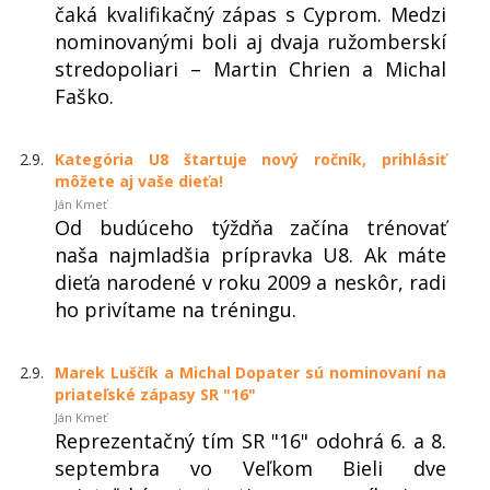
čaká kvalifikačný zápas s Cyprom. Medzi
nominovanými boli aj dvaja ružomberskí
stredopoliari – Martin Chrien a Michal
Faško.
2.9.
Kategória U8 štartuje nový ročník, prihlásiť
môžete aj vaše dieťa!
Ján Kmeť
Od budúceho týždňa začína trénovať
naša najmladšia prípravka U8. Ak máte
dieťa narodené v roku 2009 a neskôr, radi
ho privítame na tréningu.
2.9.
Marek Luščík a Michal Dopater sú nominovaní na
priateľské zápasy SR "16"
Ján Kmeť
Reprezentačný tím SR "16" odohrá 6. a 8.
septembra vo Veľkom Bieli dve