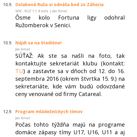
10.9.
Oslabená Ruža si odnáša bod zo Záhoria
SEN - RUZ 1:1, 8.kolo | Ján Kmeť
Ôsme kolo Fortuna ligy odohral
Ružomberok v Senici.
10.9.
Nájdi sa na štadióne!
Ján Kmeť
SÚŤAŽ: Ak ste sa našli na foto, tak
kontaktujte sekretariát klubu (kontakt:
TU
) a zastavte sa v dňoch od 12. do 16.
septembra 2016 (okrem štvrtka 15. 9.) na
sekretariáte, kde vám budú odovzdané
ceny venované od firmy Catareal.
12.9.
Program mládežníckych tímov
Ján Kmeť
Počas tohto týždňa majú na programe
domáce zápasy tímy U17, U16, U11 a aj