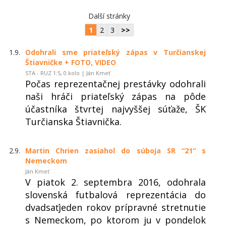
Další stránky
1
2
3
>>
1.9.
Odohrali sme priateľský zápas v Turčianskej
Štiavničke + FOTO, VIDEO
STA - RUZ 1:5, 0.kolo | Ján Kmeť
Počas reprezentačnej prestávky odohrali
naši hráči priateľský zápas na pôde
účastníka štvrtej najvyššej súťaže, ŠK
Turčianska Štiavnička.
2.9.
Martin Chrien zasiahol do súboja SR “21“ s
Nemeckom
Ján Kmeť
V piatok 2. septembra 2016, odohrala
slovenská futbalová reprezentácia do
dvadsaťjeden rokov prípravné stretnutie
s Nemeckom, po ktorom ju v pondelok