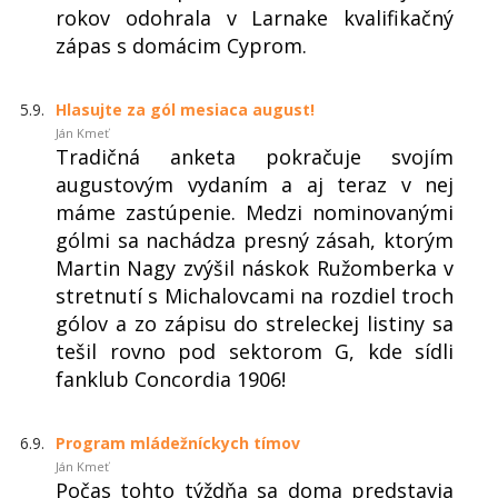
rokov odohrala v Larnake kvalifikačný
zápas s domácim Cyprom.
5.9.
Hlasujte za gól mesiaca august!
Ján Kmeť
Tradičná anketa pokračuje svojím
augustovým vydaním a aj teraz v nej
máme zastúpenie. Medzi nominovanými
gólmi sa nachádza presný zásah, ktorým
Martin Nagy zvýšil náskok Ružomberka v
stretnutí s Michalovcami na rozdiel troch
gólov a zo zápisu do streleckej listiny sa
tešil rovno pod sektorom G, kde sídli
fanklub Concordia 1906!
6.9.
Program mládežníckych tímov
Ján Kmeť
Počas tohto týždňa sa doma predstavia