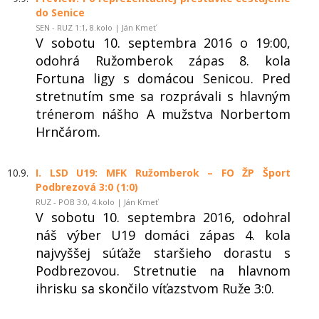
do Senice
SEN - RUZ 1:1, 8.kolo | Ján Kmeť
V sobotu 10. septembra 2016 o 19:00,
odohrá Ružomberok zápas 8. kola
Fortuna ligy s domácou Senicou. Pred
stretnutím sme sa rozprávali s hlavným
trénerom nášho A mužstva Norbertom
Hrnčárom.
10.9.
I. LSD U19: MFK Ružomberok – FO ŽP Šport
Podbrezová 3:0 (1:0)
RUZ - POB 3:0, 4.kolo | Ján Kmeť
V sobotu 10. septembra 2016, odohral
náš výber U19 domáci zápas 4. kola
najvyššej súťaže staršieho dorastu s
Podbrezovou. Stretnutie na hlavnom
ihrisku sa skončilo víťazstvom Ruže 3:0.