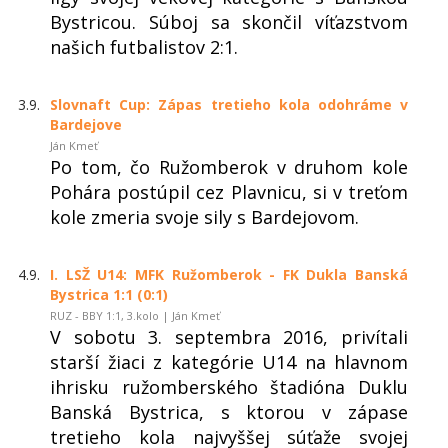
Bystricou. Súboj sa skončil víťazstvom
našich futbalistov 2:1.
3.9.
Slovnaft Cup: Zápas tretieho kola odohráme v
Bardejove
Ján Kmeť
Po tom, čo Ružomberok v druhom kole
Pohára postúpil cez Plavnicu, si v treťom
kole zmeria svoje sily s Bardejovom.
4.9.
I. LSŽ U14: MFK Ružomberok - FK Dukla Banská
Bystrica 1:1 (0:1)
RUZ - BBY 1:1, 3.kolo | Ján Kmeť
V sobotu 3. septembra 2016, privítali
starší žiaci z kategórie U14 na hlavnom
ihrisku ružomberského štadióna Duklu
Banská Bystrica, s ktorou v zápase
tretieho kola najvyššej súťaže svojej