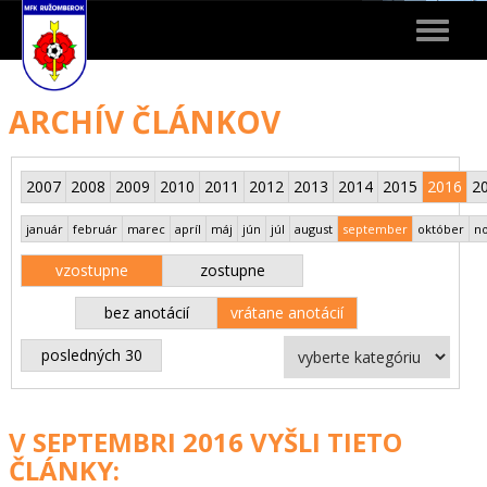
Toggle
navigat
ARCHÍV ČLÁNKOV
2007
2008
2009
2010
2011
2012
2013
2014
2015
2016
2
január
február
marec
apríl
máj
jún
júl
august
september
október
n
vzostupne
zostupne
bez anotácií
vrátane anotácií
posledných 30
V SEPTEMBRI 2016 VYŠLI TIETO
ČLÁNKY: