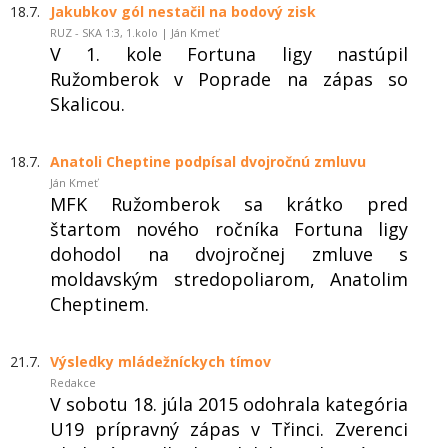
18.7.
Jakubkov gól nestačil na bodový zisk
RUZ - SKA 1:3, 1.kolo | Ján Kmeť
V 1. kole Fortuna ligy nastúpil
Ružomberok v Poprade na zápas so
Skalicou.
18.7.
Anatoli Cheptine podpísal dvojročnú zmluvu
Ján Kmeť
MFK Ružomberok sa krátko pred
štartom nového ročníka Fortuna ligy
dohodol na dvojročnej zmluve s
moldavským stredopoliarom, Anatolim
Cheptinem.
21.7.
Výsledky mládežníckych tímov
Redakce
V sobotu 18. júla 2015 odohrala kategória
U19 prípravný zápas v Třinci. Zverenci