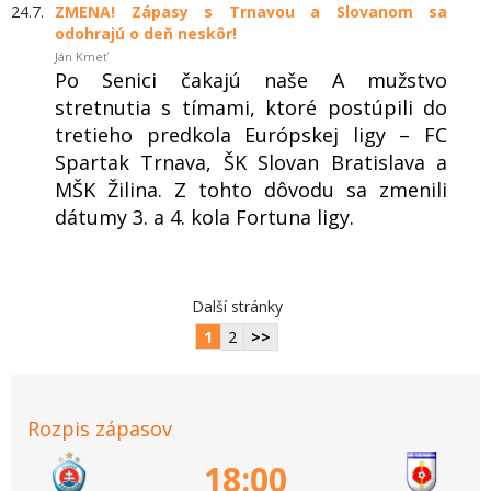
24.7.
ZMENA! Zápasy s Trnavou a Slovanom sa
odohrajú o deň neskôr!
Ján Kmeť
Po Senici čakajú naše A mužstvo
stretnutia s tímami, ktoré postúpili do
tretieho predkola Európskej ligy – FC
Spartak Trnava, ŠK Slovan Bratislava a
MŠK Žilina. Z tohto dôvodu sa zmenili
dátumy 3. a 4. kola Fortuna ligy.
Další stránky
1
2
>>
Rozpis zápasov
18:00