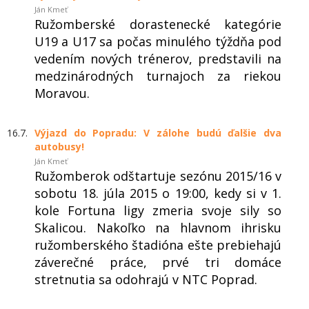
Ján Kmeť
Ružomberské dorastenecké kategórie
U19 a U17 sa počas minulého týždňa pod
vedením nových trénerov, predstavili na
medzinárodných turnajoch za riekou
Moravou.
16.7.
Výjazd do Popradu: V zálohe budú ďalšie dva
autobusy!
Ján Kmeť
Ružomberok odštartuje sezónu 2015/16 v
sobotu 18. júla 2015 o 19:00, kedy si v 1.
kole Fortuna ligy zmeria svoje sily so
Skalicou. Nakoľko na hlavnom ihrisku
ružomberského štadióna ešte prebiehajú
záverečné práce, prvé tri domáce
stretnutia sa odohrajú v NTC Poprad.