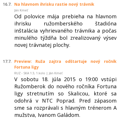
16.7.
Na hlavnom ihrisku rastie nový trávnik
Ján Kmeť
Od polovice mája prebieha na hlavnom
ihrisku ružomberského štadióna
inštalácia vyhrievaného trávnika a počas
minulého týždňa bol zrealizovaný výsev
novej trávnatej plochy.
17.7.
Preview: Ruža zajtra odštartuje nový ročník
Fortuna ligy
RUZ - SKA 1:3, 1.kolo | Ján Kmeť
V sobotu 18. júla 2015 o 19:00 vstúpi
Ružomberok do nového ročníka Fortuna
ligy stretnutím so Skalicou, ktoré sa
odohrá v NTC Poprad. Pred zápasom
sme sa rozprávali s hlavným trénerom A
mužstva, Ivanom Galádom.