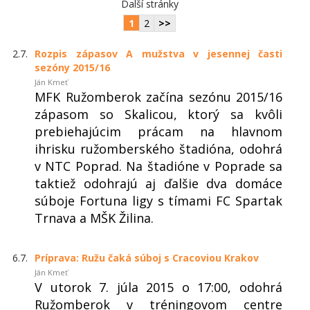
Další stránky
1
2
>>
2.7.
Rozpis zápasov A mužstva v jesennej časti
sezóny 2015/16
Ján Kmeť
MFK Ružomberok začína sezónu 2015/16
zápasom so Skalicou, ktorý sa kvôli
prebiehajúcim prácam na hlavnom
ihrisku ružomberského štadióna, odohrá
v NTC Poprad. Na štadióne v Poprade sa
taktiež odohrajú aj ďalšie dva domáce
súboje Fortuna ligy s tímami FC Spartak
Trnava a MŠK Žilina.
6.7.
Príprava: Ružu čaká súboj s Cracoviou Krakov
Ján Kmeť
V utorok 7. júla 2015 o 17:00, odohrá
Ružomberok v tréningovom centre