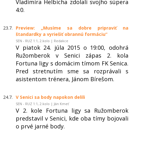
Vladimíra Helbicha zdolali svojho súpera
4:0.
23.7.
Preview: „Musíme sa dobre pripraviť na
štandardky a vyriešiť obrannú formáciu“
SEN - RUZ 1:1, 2.kolo | Redakce
V piatok 24. júla 2015 o 19:00, odohrá
Ružomberok v Senici zápas 2. kola
Fortuna ligy s domácim tímom FK Senica.
Pred stretnutím sme sa rozprávali s
asistentom trénera, Jánom Bírešom.
24.7.
V Senici sa body napokon delili
SEN - RUZ 1:1, 2.kolo | Ján Kmeť
V 2. kole Fortuna ligy sa Ružomberok
predstavil v Senici, kde oba tímy bojovali
o prvé jarné body.