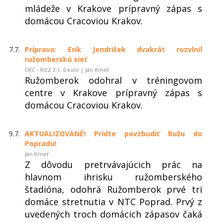
mládeže v Krakove prípravný zápas s
domácou Cracoviou Krakov.
7.7.
Príprava: Erik Jendrišek dvakrát rozvlnil
ružomberskú sieť
CRC - RUZ 3:1, 6.kolo | Ján Kmeť
Ružomberok odohral v tréningovom
centre v Krakove prípravný zápas s
domácou Cracoviou Krakov.
9.7.
AKTUALIZOVANÉ! Príďte povzbudiť Ružu do
Popradu!
Ján Kmeť
Z dôvodu pretrvávajúcich prác na
hlavnom ihrisku ružomberského
štadióna, odohrá Ružomberok prvé tri
domáce stretnutia v NTC Poprad. Prvý z
uvedených troch domácich zápasov čaká