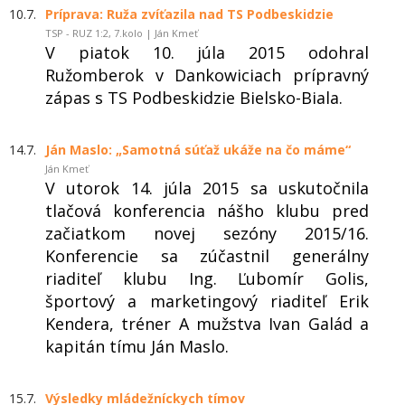
10.7.
Príprava: Ruža zvíťazila nad TS Podbeskidzie
TSP - RUZ 1:2, 7.kolo | Ján Kmeť
V piatok 10. júla 2015 odohral
Ružomberok v Dankowiciach prípravný
zápas s TS Podbeskidzie Bielsko-Biala.
14.7.
Ján Maslo: „Samotná súťaž ukáže na čo máme“
Ján Kmeť
V utorok 14. júla 2015 sa uskutočnila
tlačová konferencia nášho klubu pred
začiatkom novej sezóny 2015/16.
Konferencie sa zúčastnil generálny
riaditeľ klubu Ing. Ľubomír Golis,
športový a marketingový riaditeľ Erik
Kendera, tréner A mužstva Ivan Galád a
kapitán tímu Ján Maslo.
15.7.
Výsledky mládežníckych tímov