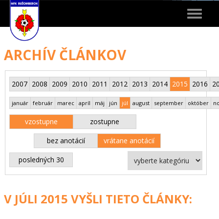
Toggle
navigat
ARCHÍV ČLÁNKOV
2007
2008
2009
2010
2011
2012
2013
2014
2015
2016
2
január
február
marec
apríl
máj
jún
júl
august
september
október
n
vzostupne
zostupne
bez anotácií
vrátane anotácií
posledných 30
V JÚLI 2015 VYŠLI TIETO ČLÁNKY: