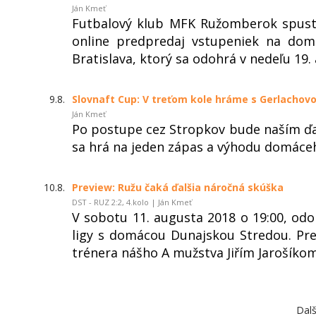
Ján Kmeť
Futbalový klub MFK Ružomberok spust
online predpredaj vstupeniek na dom
Bratislava, ktorý sa odohrá v nedeľu 19.
9.8.
Slovnaft Cup: V treťom kole hráme s Gerlachov
Ján Kmeť
Po postupe cez Stropkov bude naším ďal
sa hrá na jeden zápas a výhodu domáce
10.8.
Preview: Ružu čaká ďalšia náročná skúška
DST - RUZ 2:2, 4.kolo | Ján Kmeť
V sobotu 11. augusta 2018 o 19:00, od
ligy s domácou Dunajskou Stredou. Pre
trénera nášho A mužstva Jiřím Jarošíkom
Dalš