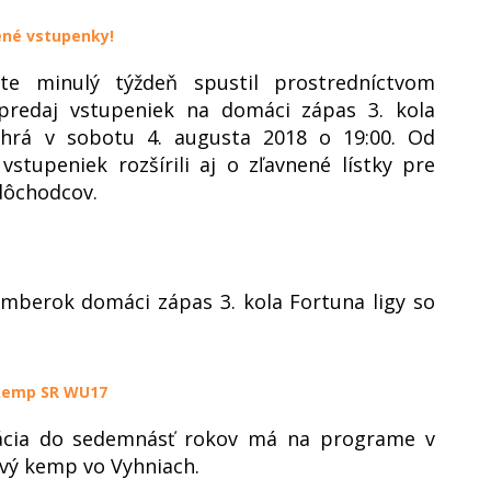
nené vstupenky!
e minulý týždeň spustil prostredníctvom
predaj vstupeniek na domáci zápas 3. kola
dohrá v sobotu 4. augusta 2018 o 19:00. Od
tupeniek rozšírili aj o zľavnené lístky pre
dôchodcov.
mberok domáci zápas 3. kola Fortuna ligy so
 kemp SR WU17
tácia do sedemnásť rokov má na programe v
ový kemp vo Vyhniach.