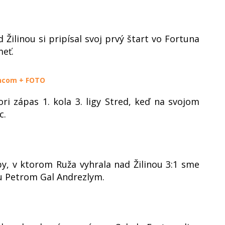
ilinou si pripísal svoj prvý štart vo Fortuna
eť.
encom + FOTO
ri zápas 1. kola 3. ligy Stred, keď na svojom
c.
y, v ktorom Ruža vyhrala nad Žilinou 3:1 sme
u Petrom Gal Andrezlym.