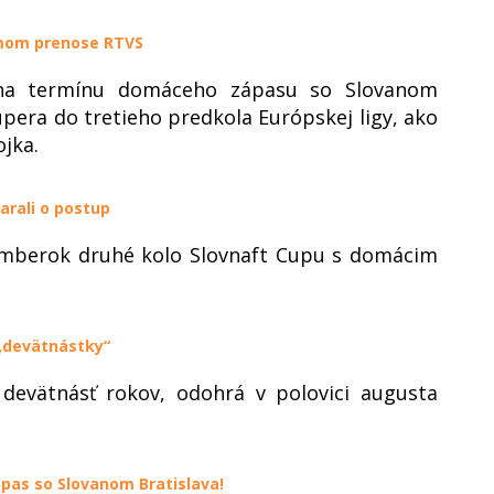
amom prenose RTVS
na termínu domáceho zápasu so Slovanom
pera do tretieho predkola Európskej ligy, ako
jka.
arali o postup
omberok druhé kolo Slovnaft Cupu s domácim
„devätnástky“
 devätnásť rokov, odohrá v polovici augusta
ápas so Slovanom Bratislava!