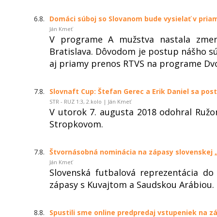
6.8.
Domáci súboj so Slovanom bude vysielať v pri
Ján Kmeť
V programe A mužstva nastala zme
Bratislava. Dôvodom je postup nášho sú
aj priamy prenos RTVS na programe Dvo
7.8.
Slovnaft Cup: Štefan Gerec a Erik Daniel sa post
STR - RUZ 1:3, 2.kolo | Ján Kmeť
V utorok 7. augusta 2018 odohral Ruž
Stropkovom.
7.8.
Štvornásobná nominácia na zápasy slovenskej 
Ján Kmeť
Slovenská futbalová reprezentácia do
zápasy s Kuvajtom a Saudskou Arábiou.
8.8.
Spustili sme online predpredaj vstupeniek na z