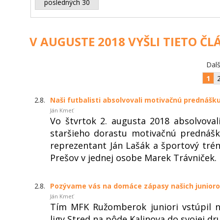
posledných 30
V AUGUSTE 2018 VYŠLI TIETO ČL
Dalš
1
2.8.
Naši futbalisti absolvovali motivačnú prednášk
Ján Kmeť
Vo štvrtok 2. augusta 2018 absolvoval
staršieho dorastu motivačnú prednášku
reprezentant Ján Lašák a športový trén
Prešov v jednej osobe Marek Trávniček.
2.8.
Pozývame vás na domáce zápasy našich junior
Ján Kmeť
Tím MFK Ružomberok juniori vstúpil 
ligy Stred na pôde Kalinova do svojej dr