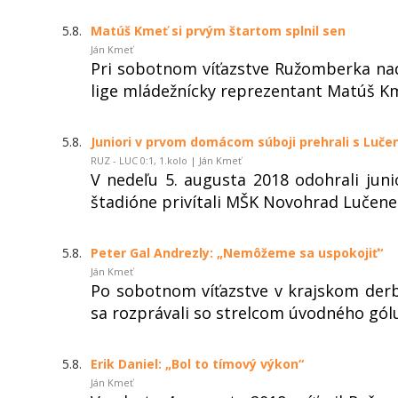
5.8.
Matúš Kmeť si prvým štartom splnil sen
Ján Kmeť
Pri sobotnom víťazstve Ružomberka nad Ž
lige mládežnícky reprezentant Matúš Km
5.8.
Juniori v prvom domácom súboji prehrali s Luč
RUZ - LUC 0:1, 1.kolo | Ján Kmeť
V nedeľu 5. augusta 2018 odohrali junio
štadióne privítali MŠK Novohrad Lučene
5.8.
Peter Gal Andrezly: „Nemôžeme sa uspokojiť“
Ján Kmeť
Po sobotnom víťazstve v krajskom derb
sa rozprávali so strelcom úvodného gól
5.8.
Erik Daniel: „Bol to tímový výkon“
Ján Kmeť