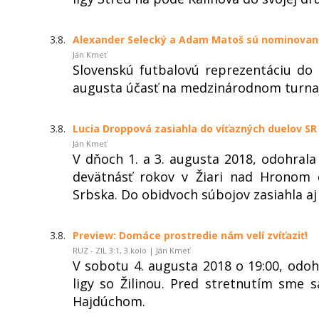
3.8.
Alexander Selecký a Adam Matoš sú nominovaní
Ján Kmeť
Slovenskú futbalovú reprezentáciu do
augusta účasť na medzinárodnom turnaj
3.8.
Lucia Droppová zasiahla do víťazných duelov S
Ján Kmeť
V dňoch 1. a 3. augusta 2018, odohrala
devätnásť rokov v Žiari nad Hronom d
Srbska. Do obidvoch súbojov zasiahla aj
3.8.
Preview: Domáce prostredie nám velí zvíťaziť!
RUZ - ZIL 3:1, 3.kolo | Ján Kmeť
V sobotu 4. augusta 2018 o 19:00, odo
ligy so Žilinou. Pred stretnutím sme
Hajdúchom.