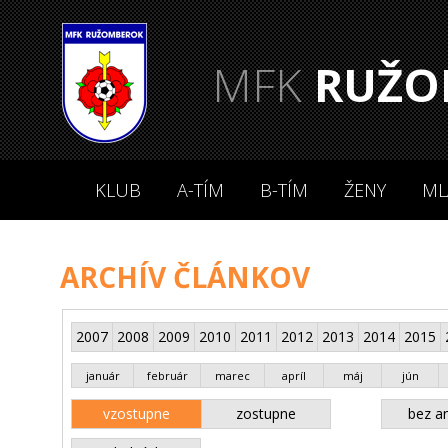
MFK
RUŽO
KLUB
A-TÍM
B-TÍM
ŽENY
ML
ARCHÍV ČLÁNKOV
2007
2008
2009
2010
2011
2012
2013
2014
2015
január
február
marec
apríl
máj
jún
vzostupne
zostupne
bez an