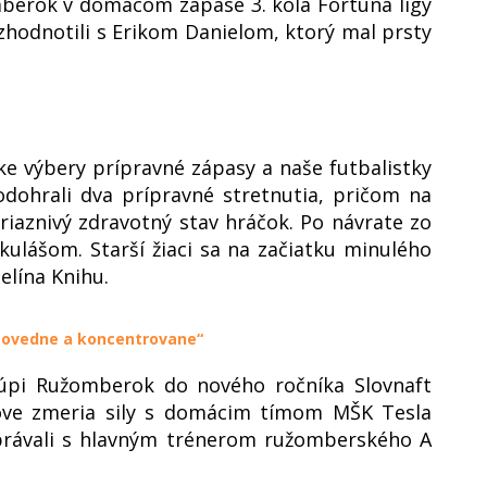
mberok v domácom zápase 3. kola Fortuna ligy
 zhodnotili s Erikom Danielom, ktorý mal prsty
ke výbery prípravné zápasy a naše futbalistky
odohrali dva prípravné stretnutia, pričom na
riaznivý zdravotný stav hráčok. Po návrate zo
kulášom. Starší žiaci sa na začiatku minulého
elína Knihu.
dpovedne a koncentrovane“
túpi Ružomberok do nového ročníka Slovnaft
ove zmeria sily s domácim tímom MŠK Tesla
právali s hlavným trénerom ružomberského A