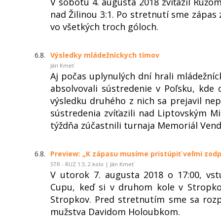
V sobotu 4. augusta 2018 zvíťazil Ružo
nad Žilinou 3:1. Po stretnutí sme zápas
vo všetkých troch góloch.
6.8.
Výsledky mládežníckych tímov
Ján Kmeť
Aj počas uplynulých dní hrali mládežníc
absolvovali sústredenie v Poľsku, kde 
výsledku druhého z nich sa prejavil nep
sústredenia zvíťazili nad Liptovským Mi
týždňa zúčastnili turnaja Memoriál Vend
6.8.
Preview: „K zápasu musíme pristúpiť veľmi zo
STR - RUZ 1:3, 2.kolo | Ján Kmeť
V utorok 7. augusta 2018 o 17:00, vs
Cupu, keď si v druhom kole v Stropk
Stropkov. Pred stretnutím sme sa roz
mužstva Davidom Holoubkom.