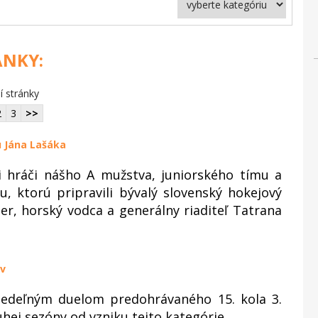
ÁNKY:
í stránky
2
3
>>
u Jána Lašáka
i hráči nášho A mužstva, juniorského tímu a
, ktorú pripravili bývalý slovenský hokejový
er, horský vodca a generálny riaditeľ Tatrana
ov
nedeľným duelom predohrávaného 15. kola 3.
uhej sezóny od vzniku tejto kategórie.