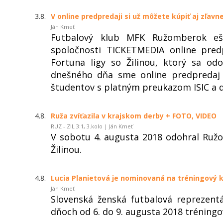
3.8.
V online predpredaji si už môžete kúpiť aj zľav
Ján Kmeť
Futbalový klub MFK Ružomberok ešt
spoločnosti TICKETMEDIA online pred
Fortuna ligy so Žilinou, ktorý sa o
dnešného dňa sme online predpredaj vs
študentov s platným preukazom ISIC a 
4.8.
Ruža zvíťazila v krajskom derby + FOTO, VIDEO
RUZ - ZIL 3:1, 3.kolo | Ján Kmeť
V sobotu 4. augusta 2018 odohral Ružo
Žilinou.
4.8.
Lucia Planietová je nominovaná na tréningový
Ján Kmeť
Slovenská ženská futbalová reprezen
dňoch od 6. do 9. augusta 2018 tréning