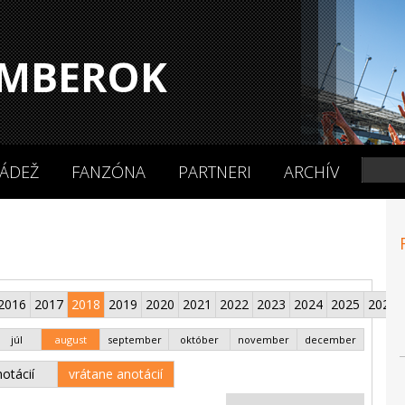
MBEROK
ÁDEŽ
FANZÓNA
PARTNERI
ARCHÍV
2016
2017
2018
2019
2020
2021
2022
2023
2024
2025
2026
júl
august
september
október
november
december
otácií
vrátane anotácií