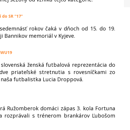
 do SR “17“
 sedemnásť rokov čaká v dňoch od 15. do 19.
i Bannikov memoriál v Kyjeve.
R WU19
 slovenská ženská futbalová reprezentácia do
ve priateľské stretnutia s rovesníčkami zo
 naša futbalistka Lucia Droppová.
hrá Ružomberok domáci zápas 3. kola Fortuna
 sa rozprávali s trénerom brankárov Ľubošom