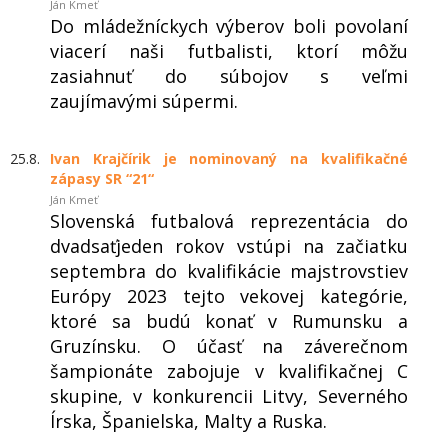
Ján Kmeť
Do mládežníckych výberov boli povolaní
viacerí naši futbalisti, ktorí môžu
zasiahnuť do súbojov s veľmi
zaujímavými súpermi.
25.8.
Ivan Krajčírik je nominovaný na kvalifikačné
zápasy SR “21“
Ján Kmeť
Slovenská futbalová reprezentácia do
dvadsaťjeden rokov vstúpi na začiatku
septembra do kvalifikácie majstrovstiev
Európy 2023 tejto vekovej kategórie,
ktoré sa budú konať v Rumunsku a
Gruzínsku. O účasť na záverečnom
šampionáte zabojuje v kvalifikačnej C
skupine, v konkurencii Litvy, Severného
Írska, Španielska, Malty a Ruska.