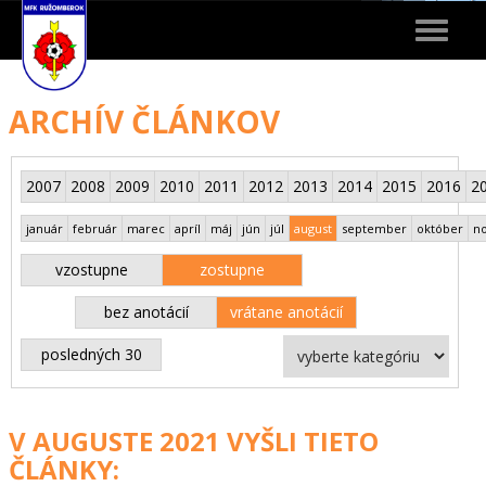
Toggle
navigat
ARCHÍV ČLÁNKOV
2007
2008
2009
2010
2011
2012
2013
2014
2015
2016
2
január
február
marec
apríl
máj
jún
júl
august
september
október
n
vzostupne
zostupne
bez anotácií
vrátane anotácií
posledných 30
V AUGUSTE 2021 VYŠLI TIETO
ČLÁNKY: