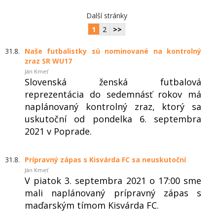
Další stránky
1
2
>>
31.8.
Naše futbalistky sú nominované na kontrolný
zraz SR WU17
Ján Kmeť
Slovenská ženská futbalová
reprezentácia do sedemnásť rokov má
naplánovaný kontrolný zraz, ktorý sa
uskutoční od pondelka 6. septembra
2021 v Poprade.
31.8.
Prípravný zápas s Kisvárda FC sa neuskutoční
Ján Kmeť
V piatok 3. septembra 2021 o 17:00 sme
mali naplánovaný prípravný zápas s
maďarským tímom Kisvárda FC.