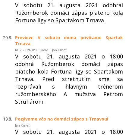
V sobotu 21. augusta 2021 odohral
Ružomberok domáci zápas piateho kola
Fortuna ligy so Spartakom Trnava.
20.8.
Preview: V sobotu doma privítame Spartak
Trnava
RUZ - TRN 0:0, 5.kolo | Ján Kmeť
V sobotu 21. augusta 2021 o 18:00
odohrá Ružomberok domáci zápas
piateho kola Fortuna ligy so Spartakom
Trnava. Pred stretnutím sme sa
rozprávali s hlavným trénerom
ružomberského A mužstva Petrom
Struhárom.
18.8.
Pozývame vás na domáci zápas s Trnavou!
Ján Kmeť
V sobotu 21. augusta 2021 o 18:00