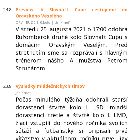
24.8.
Preview: V Slovnaft Cupe cestujeme do
Oravského Veselého
ORV - RUZ 0:3, 0.kolo | Ján Kmeť
V stredu 25. augusta 2021 o 17:00 odohrá
Ružomberok druhé kolo Slovnaft Cupu s
domácim Oravským Veselým. Pred
stretnutím sme sa rozprávali s hlavným
trénerom nášho A mužstva Petrom
Struhárom.
23.8.
Výsledky mládežníckych tímov
Ján Kmeť
Počas minulého týždňa odohrali starší
dorastenci štvrté kolo I. LSD, mladší
dorastenci tretie a štvrté kolo I. LMD,
žiaci vstúpili do nového ročníka svojich
súťaží a futbalistky si pripísali prvé
víťazstvo v aktuálnom ročníku prvej ligy