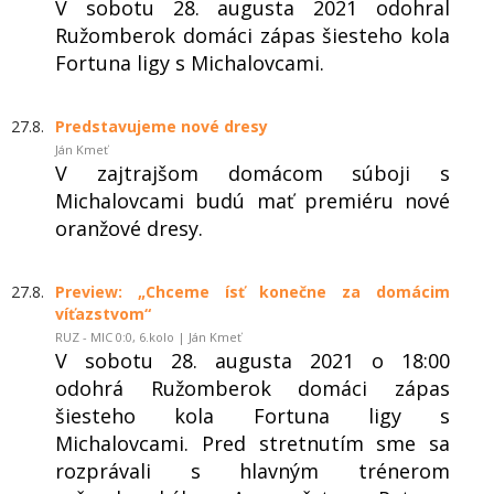
V sobotu 28. augusta 2021 odohral
Ružomberok domáci zápas šiesteho kola
Fortuna ligy s Michalovcami.
27.8.
Predstavujeme nové dresy
Ján Kmeť
V zajtrajšom domácom súboji s
Michalovcami budú mať premiéru nové
oranžové dresy.
27.8.
Preview: „Chceme ísť konečne za domácim
víťazstvom“
RUZ - MIC 0:0, 6.kolo | Ján Kmeť
V sobotu 28. augusta 2021 o 18:00
odohrá Ružomberok domáci zápas
šiesteho kola Fortuna ligy s
Michalovcami. Pred stretnutím sme sa
rozprávali s hlavným trénerom