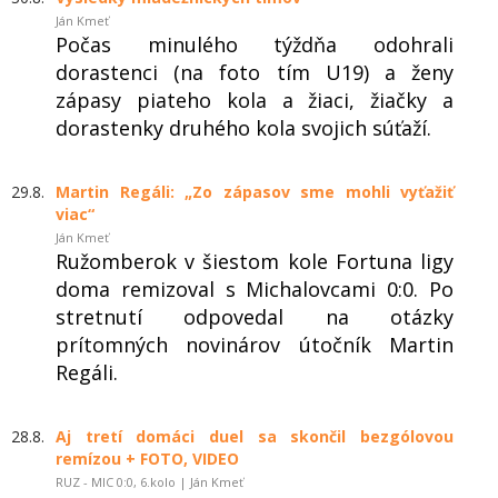
Ján Kmeť
Počas minulého týždňa odohrali
dorastenci (na foto tím U19) a ženy
zápasy piateho kola a žiaci, žiačky a
dorastenky druhého kola svojich súťaží.
29.8.
Martin Regáli: „Zo zápasov sme mohli vyťažiť
viac“
Ján Kmeť
Ružomberok v šiestom kole Fortuna ligy
doma remizoval s Michalovcami 0:0. Po
stretnutí odpovedal na otázky
prítomných novinárov útočník Martin
Regáli.
28.8.
Aj tretí domáci duel sa skončil bezgólovou
remízou + FOTO, VIDEO
RUZ - MIC 0:0, 6.kolo | Ján Kmeť