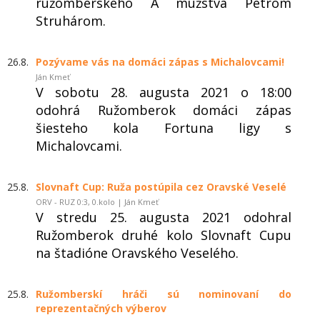
ružomberského A mužstva Petrom
Struhárom.
26.8.
Pozývame vás na domáci zápas s Michalovcami!
Ján Kmeť
V sobotu 28. augusta 2021 o 18:00
odohrá Ružomberok domáci zápas
šiesteho kola Fortuna ligy s
Michalovcami.
25.8.
Slovnaft Cup: Ruža postúpila cez Oravské Veselé
ORV - RUZ 0:3, 0.kolo | Ján Kmeť
V stredu 25. augusta 2021 odohral
Ružomberok druhé kolo Slovnaft Cupu
na štadióne Oravského Veselého.
25.8.
Ružomberskí hráči sú nominovaní do
reprezentačných výberov