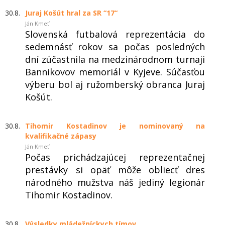
30.8.
Juraj Košút hral za SR “17“
Ján Kmeť
Slovenská futbalová reprezentácia do
sedemnásť rokov sa počas posledných
dní zúčastnila na medzinárodnom turnaji
Bannikovov memoriál v Kyjeve. Súčasťou
výberu bol aj ružomberský obranca Juraj
Košút.
30.8.
Tihomir Kostadinov je nominovaný na
kvalifikačné zápasy
Ján Kmeť
Počas prichádzajúcej reprezentačnej
prestávky si opäť môže obliecť dres
národného mužstva náš jediný legionár
Tihomir Kostadinov.
30.8.
Výsledky mládežníckych tímov