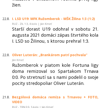
žien.
22.8.
I. LSD U19: MFK Ružomberok - MŠK Žilina 1:3 (1:2)
RUZ - ZIL 1:3, 4.kolo | Ján Kmeť
Starší dorast U19 odohral v sobotu 21.
augusta 2021 domáci zápas štvrtého kola
I. LSD so Žilinou, s ktorou prehral 1:3.
22.8.
Oliver Luterán: „Brankárom patrí pochvala“
Ján Kmeť
Ružomberok v piatom kole Fortuna ligy
doma remizoval so Spartakom Trnava
0:0. Po stretnutí sa s nami podelil o svoje
pocity stredopoliar Oliver Luterán.
21.8.
Bezgólová domáca remíza s Trnavou + FOTO,
VIDEO
RUZ - TRN 0:0, 5.kolo | Ján Kmeť