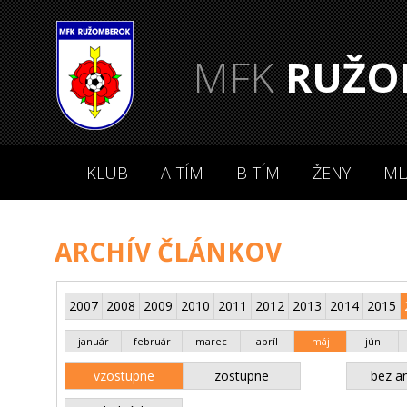
MFK
RUŽO
KLUB
A-TÍM
B-TÍM
ŽENY
ML
ARCHÍV ČLÁNKOV
2007
2008
2009
2010
2011
2012
2013
2014
2015
január
február
marec
apríl
máj
jún
vzostupne
zostupne
bez an