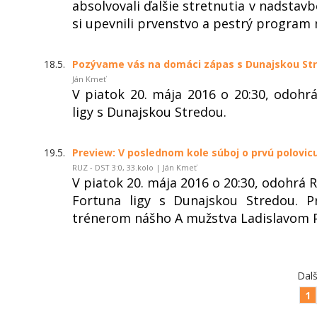
absolvovali ďalšie stretnutia v nadstavb
si upevnili prvenstvo a pestrý program m
18.5.
Pozývame vás na domáci zápas s Dunajskou St
Ján Kmeť
V piatok 20. mája 2016 o 20:30, odoh
ligy s Dunajskou Stredou.
19.5.
Preview: V poslednom kole súboj o prvú polovic
RUZ - DST 3:0, 33.kolo | Ján Kmeť
V piatok 20. mája 2016 o 20:30, odohrá
Fortuna ligy s Dunajskou Stredou. 
trénerom nášho A mužstva Ladislavom 
Dalš
1