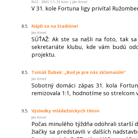
RUZ - ZMO 1:1, 31.kolo | Ján Kmeť
V 31. kole Fortuna ligy privítal Ružomb
8.5.
Nájdi sa na štadióne!
Ján Kmeť
SÚŤAŽ: Ak ste sa našli na foto, tak sa
sekretariáte klubu, kde vám budú od
projektu.
8.5.
Tomáš Ďubek: „Bod je pre nás sklamaním“
Ján Kmeť
Sobotný domáci zápas 31. kola Fortun
remizovala 1:1, hodnotíme so strelco
9.5.
Výsledky mládežníckych tímov
Ján Kmeť
Počas minulého týždňa odohrali starší do
žiačky sa predstavili v ďalších nadstavb