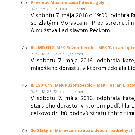
6.5.
Preview: Musíme začať dávať góly!
RUZ - ZMO 1:1, 31.kolo | Ján Kmeť
V sobotu 7. mája 2016 o 19:00, odohrá 
so Zlatými Moravcami. Pred stretnutím
A mužstva Ladislavom Peckom.
7.5.
II. LMD U17: MFK Ružomberok – MFK Tatran Liptov
RUZ - LMI 2:0, 22.kolo | Ján Kmeť
V sobotu 7. mája 2016, odohrala kate
mladšieho dorastu, v ktorom zdolala Lip
7.5.
II. LSD U19: MFK Ružomberok – MFK Tatran Liptov
RUZ - LMI 2:3, 22.kolo | Ján Kmeť
V sobotu 7. mája 2016, odohrala kate
staršieho dorastu, v ktorom podľahla L
celkovo druhú bodovú stratu tohto tímu
7.5.
So Zlatými Moravcami zápas dvoch rozdielnych