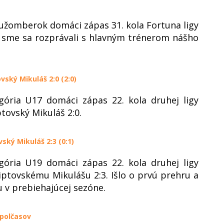
Ružomberok domáci zápas 31. kola Fortuna ligy
 sme sa rozprávali s hlavným trénerom nášho
ský Mikuláš 2:0 (2:0)
gória U17 domáci zápas 22. kola druhej ligy
tovský Mikuláš 2:0.
ský Mikuláš 2:3 (0:1)
gória U19 domáci zápas 22. kola druhej ligy
iptovskému Mikulášu 2:3. Išlo o prvú prehru a
 v prebiehajúcej sezóne.
 polčasov