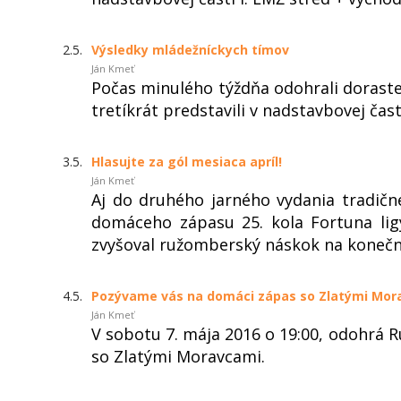
2.5.
Výsledky mládežníckych tímov
Ján Kmeť
Počas minulého týždňa odohrali dorastenc
tretíkrát predstavili v nadstavbovej časti
3.5.
Hlasujte za gól mesiaca apríl!
Ján Kmeť
Aj do druhého jarného vydania tradičn
domáceho zápasu 25. kola Fortuna li
zvyšoval ružomberský náskok na konečn
4.5.
Pozývame vás na domáci zápas so Zlatými Mor
Ján Kmeť
V sobotu 7. mája 2016 o 19:00, odohrá 
so Zlatými Moravcami.