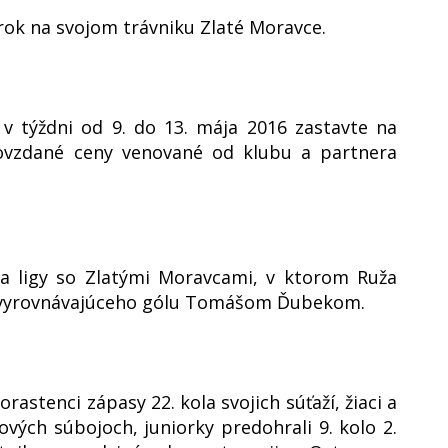
erok na svojom trávniku Zlaté Moravce.
 v týždni od 9. do 13. mája 2016 zastavte na
ovzdané ceny venované od klubu a partnera
a ligy so Zlatými Moravcami, v ktorom Ruža
m vyrovnávajúceho gólu Tomášom Ďubekom.
rastenci zápasy 22. kola svojich súťaží, žiaci a
ových súbojoch, juniorky predohrali 9. kolo 2.