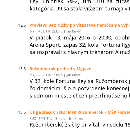
ligy junioriek SsFZ, tím U10 sa zúča
kategória U9 sa stala víťazom turnaja v 
12.5.
Preview: Bez túžby po víťazstve nemôžeme vyh
MYJ - RUZ 1:0, 32.kolo | Ján Kmeť
V piatok 13. mája 2016 o 20:30, odo
Arena Sport, zápas 32. kola Fortuna l
sa rozprávali s hlavným trénerom A mu
13.5.
Ružomberok prehral v Myjave
MYJ - RUZ 1:0, 32.kolo | Ján Kmeť
V 32. kole Fortuna ligy sa Ružomberok p
čo domácim išlo o potvrdenie konečnej 
siedmom mieste chceli pretrhnúť sériu b
15.5.
I. liga žiačok SsFZ: MFK Ružomberok - MŠK Fomat 
RUZ - FMT 11:0, 18.kolo | Ján Kmeť
Ružomberské žiačky privítali v nedeľu 1