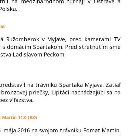
stnil na medzinárodnom turnaji v Ostrave a
Poľsku.
rať
hrá Ružomberok v Myjave, pred kamerami TV
igy s domácim Spartakom. Pred stretnutím sme
žstva Ladislavom Peckom.
redstavil na trávniku Spartaka Myjava. Zatiaľ
bronzovej priečky, Liptáci nachádzajúci sa na
ez víťazstva.
Martin 11:0 (9:0)
5. mája 2016 na svojom trávniku Fomat Martin.