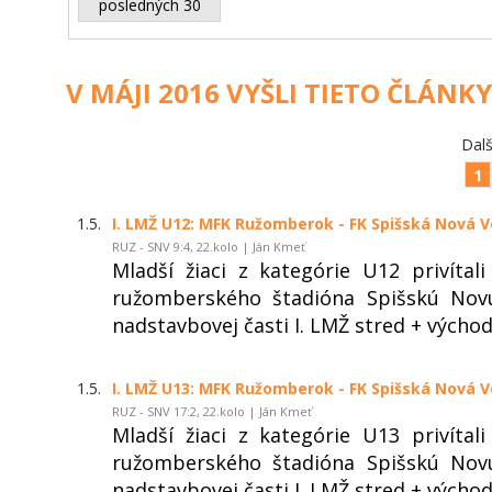
posledných 30
V MÁJI 2016 VYŠLI TIETO ČLÁNKY
Dalš
1
1.5.
I. LMŽ U12: MFK Ružomberok - FK Spišská Nová Ve
RUZ - SNV 9:4, 22.kolo | Ján Kmeť
Mladší žiaci z kategórie U12 privíta
ružomberského štadióna Spišskú Nov
nadstavbovej časti I. LMŽ stred + východ 
1.5.
I. LMŽ U13: MFK Ružomberok - FK Spišská Nová Ve
RUZ - SNV 17:2, 22.kolo | Ján Kmeť
Mladší žiaci z kategórie U13 privíta
ružomberského štadióna Spišskú Nov
nadstavbovej časti I. LMŽ stred + východ 