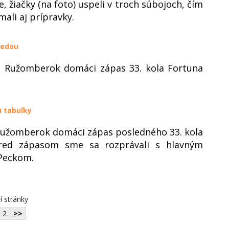
e, žiačky (na foto) uspeli v troch súbojoch, čím
ali aj prípravky.
redou
rá Ružomberok domáci zápas 33. kola Fortuna
u tabuľky
 Ružomberok domáci zápas posledného 33. kola
Pred zápasom sme sa rozprávali s hlavným
Peckom.
í stránky
2
>>