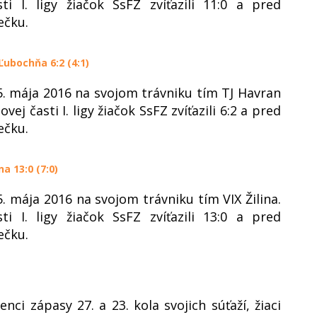
 I. ligy žiačok SsFZ zvíťazili 11:0 a pred
ečku.
Ľubochňa 6:2 (4:1)
5. mája 2016 na svojom trávniku tím TJ Havran
časti I. ligy žiačok SsFZ zvíťazili 6:2 a pred
ečku.
na 13:0 (7:0)
. mája 2016 na svojom trávniku tím VIX Žilina.
 I. ligy žiačok SsFZ zvíťazili 13:0 a pred
ečku.
ci zápasy 27. a 23. kola svojich súťaží, žiaci