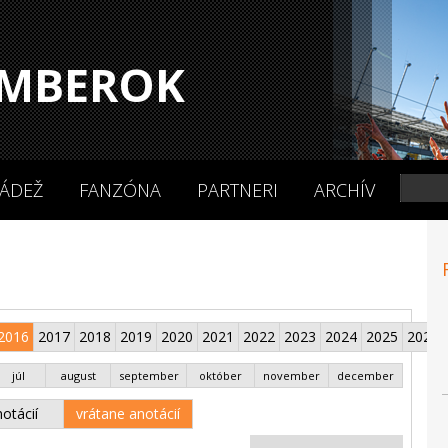
MBEROK
ÁDEŽ
FANZÓNA
PARTNERI
ARCHÍV
2016
2017
2018
2019
2020
2021
2022
2023
2024
2025
2026
júl
august
september
október
november
december
otácií
vrátane anotácií