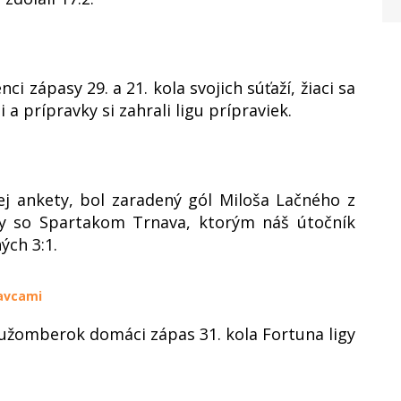
i zápasy 29. a 21. kola svojich súťaží, žiaci sa
 a prípravky si zahrali ligu prípraviek.
ej ankety, bol zaradený gól Miloša Lačného z
gy so Spartakom Trnava, ktorým náš útočník
ých 3:1.
avcami
Ružomberok domáci zápas 31. kola Fortuna ligy