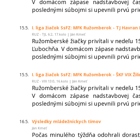
V domácom zápase nadstavbovej časti
poslednými súbojmi si upevnili prvú pri
15.5.
I. liga žiačok SsFZ: MFK Ružomberok - TJ Havran 
RUZ - TJL 6:2, 17.kolo | Ján Kmeť
Ružomberské žiačky privítali v nedeľu 1
Ľubochňa. V domácom zápase nadstavbovej 
poslednými súbojmi si upevnili prvú pri
15.5.
I. liga žiačok SsFZ: MFK Ružomberok - ŠKF VIX Žili
RUZ - VIX 13:0, 16.kolo | Ján Kmeť
Ružomberské žiačky privítali v nedeľu 15
V domácom zápase nadstavbovej časti
poslednými súbojmi si upevnili prvú pri
16.5.
Výsledky mládežníckych tímov
Ján Kmeť
Počas minulého týždňa odohrali dorasten