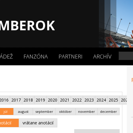
MBEROK
ÁDEŽ
FANZÓNA
PARTNERI
ARCHÍV
2016
2017
2018
2019
2020
2021
2022
2023
2024
2025
2026
júl
august
september
október
november
december
otácií
vrátane anotácií