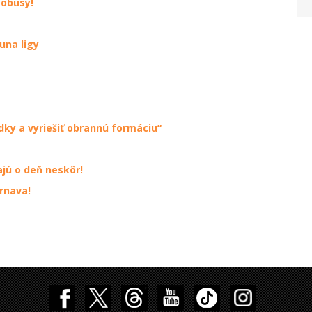
tobusy!
una ligy
dky a vyriešiť obrannú formáciu“
jú o deň neskôr!
rnava!