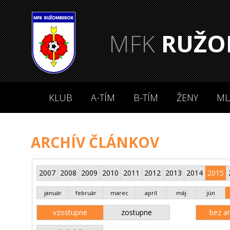
MFK
RUŽO
KLUB
A-TÍM
B-TÍM
ŽENY
ML
ARCHÍV ČLÁNKOV
2007
2008
2009
2010
2011
2012
2013
2014
2015
január
február
marec
apríl
máj
jún
vzostupne
zostupne
bez an