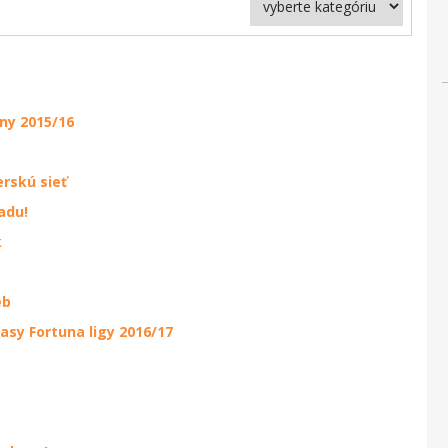
ny 2015/16
erskú sieť
adu!
k
eb
asy Fortuna ligy 2016/17