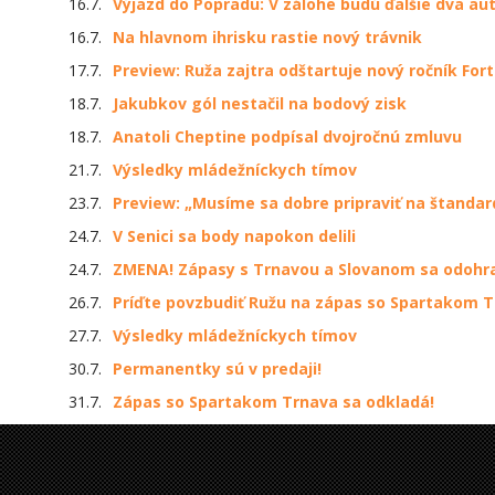
16.7.
Výjazd do Popradu: V zálohe budú ďalšie dva au
16.7.
Na hlavnom ihrisku rastie nový trávnik
17.7.
Preview: Ruža zajtra odštartuje nový ročník Fort
18.7.
Jakubkov gól nestačil na bodový zisk
18.7.
Anatoli Cheptine podpísal dvojročnú zmluvu
21.7.
Výsledky mládežníckych tímov
23.7.
Preview: „Musíme sa dobre pripraviť na štandar
24.7.
V Senici sa body napokon delili
24.7.
ZMENA! Zápasy s Trnavou a Slovanom sa odohra
26.7.
Príďte povzbudiť Ružu na zápas so Spartakom T
27.7.
Výsledky mládežníckych tímov
30.7.
Permanentky sú v predaji!
31.7.
Zápas so Spartakom Trnava sa odkladá!