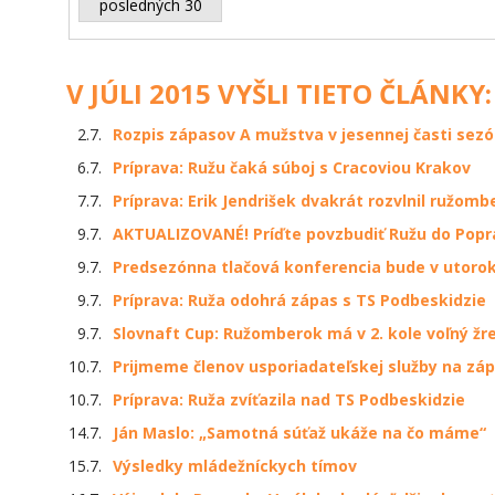
posledných 30
V JÚLI 2015 VYŠLI TIETO ČLÁNKY:
2.7.
Rozpis zápasov A mužstva v jesennej časti sezó
6.7.
Príprava: Ružu čaká súboj s Cracoviou Krakov
7.7.
Príprava: Erik Jendrišek dvakrát rozvlnil ružomb
9.7.
AKTUALIZOVANÉ! Príďte povzbudiť Ružu do Popr
9.7.
Predsezónna tlačová konferencia bude v utoro
9.7.
Príprava: Ruža odohrá zápas s TS Podbeskidzie
9.7.
Slovnaft Cup: Ružomberok má v 2. kole voľný žr
10.7.
Prijmeme členov usporiadateľskej služby na záp
10.7.
Príprava: Ruža zvíťazila nad TS Podbeskidzie
14.7.
Ján Maslo: „Samotná súťaž ukáže na čo máme“
15.7.
Výsledky mládežníckych tímov