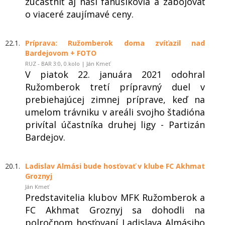
zúčastniť aj naši fanúšikovia a zabojovať
o viaceré zaujímavé ceny.
22.1.
Príprava: Ružomberok doma zvíťazil nad
Bardejovom + FOTO
RUZ - BAR 3:0, 0.kolo | Ján Kmeť
V piatok 22. januára 2021 odohral
Ružomberok tretí prípravný duel v
prebiehajúcej zimnej príprave, keď na
umelom trávniku v areáli svojho štadióna
privítal účastníka druhej ligy - Partizán
Bardejov.
20.1.
Ladislav Almási bude hosťovať v klube FC Akhmat
Groznyj
Ján Kmeť
Predstavitelia klubov MFK Ružomberok a
FC Akhmat Groznyj sa dohodli na
polročnom hosťovaní Ladislava Almásiho