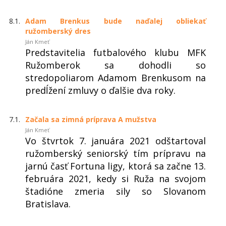
8.1.
Adam Brenkus bude naďalej obliekať
ružomberský dres
Ján Kmeť
Predstavitelia futbalového klubu MFK
Ružomberok sa dohodli so
stredopoliarom Adamom Brenkusom na
predĺžení zmluvy o ďalšie dva roky.
7.1.
Začala sa zimná príprava A mužstva
Ján Kmeť
Vo štvrtok 7. januára 2021 odštartoval
ružomberský seniorský tím prípravu na
jarnú časť Fortuna ligy, ktorá sa začne 13.
februára 2021, kedy si Ruža na svojom
štadióne zmeria sily so Slovanom
Bratislava.