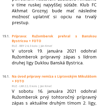
v tíme ruskej najvyššej súťaže. Klub FC
Akhmat Groznyj bude mať následne
možnosť uplatniť si opciu na trvalý
prestup.
19.1.
Príprava: Ružomberok prehral s Banskou
Bystricou + FOTO
RUZ - BBY 2:4, 0.kolo | Ján Kmeť
V utorok 19. januára 2021 odohral
Ružomberok prípravný zápas s lídrom
druhej ligy Duklou Banská Bystrica.
16.1.
Na úvod prípravy remíza s Liptovským Mikulášom
+ FOTO
RUZ - LMI 2:2, 0.kolo | Ján Kmeť
V sobotu 16. januára 2021 odohral
Ružomberok prvý tohtoročný prípravný
zápas s aktuálne druhým tímom 2. ligy,