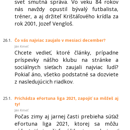
svet smutná správa. Vo veku 84 rokov
nás navždy opustil bývalý futbalista,
tréner, a aj držiteľ Krištáľového krídla za
rok 2001, Jozef Vengloš.
26.1.
Čo vás najviac zaujalo v mesiaci december?
Ján Kmeť
Chcete vedieť, ktoré články, prípadne
príspevky nášho klubu na stránke a
sociálnych sieťach zaujali najviac ľudí?
Pokiaľ áno, všetko podstatné sa dozviete
z nasledujúcich riadkov.
25.1.
Prichádza eFortuna liga 2021, zapojiť sa môžeš aj
ty!
Ján Kmeť
Počas zimy aj jarnej časti prebieha súťaž
eFortuna liga 2021, ktorej sa môžu