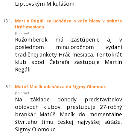
Liptovským Mikulášom.
13.1.
Martin Regáli sa uchádza o vaše hlasy v ankete
Hráč mesiaca
Ján Kmeť
Ružomberok má zastúpenie aj v
poslednom minuloročnom vydaní
tradičnej ankety Hráč mesiaca. Tentokrát
klub spod Čebraťa zastupuje Martin
Regáli.
8.1.
Matúš Macík odchádza do Sigmy Olomouc
Ján Kmeť
Na základe dohody predstaviteľov
obidvoch klubov, prestupuje 27-ročný
brankár Matúš Macík do momentálne
štvrtého tímu českej najvyššej súťaže,
Sigmy Olomouc.