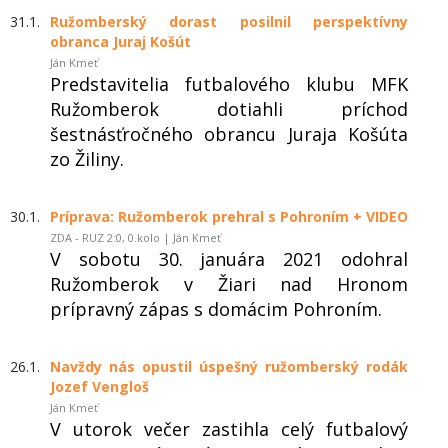
31.1.
Ružomberský dorast posilnil perspektívny
obranca Juraj Košút
Ján Kmeť
Predstavitelia futbalového klubu MFK
Ružomberok dotiahli príchod
šestnásťročného obrancu Juraja Košúta
zo Žiliny.
30.1.
Príprava: Ružomberok prehral s Pohroním + VIDEO
ZDA - RUZ 2:0, 0.kolo | Ján Kmeť
V sobotu 30. januára 2021 odohral
Ružomberok v Žiari nad Hronom
prípravný zápas s domácim Pohroním.
26.1.
Navždy nás opustil úspešný ružomberský rodák
Jozef Vengloš
Ján Kmeť
V utorok večer zastihla celý futbalový