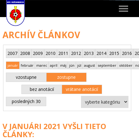
Toggle
navigat
ARCHÍV ČLÁNKOV
2007
2008
2009
2010
2011
2012
2013
2014
2015
2016
2
január
február
marec
apríl
máj
jún
júl
august
september
október
n
vzostupne
zostupne
bez anotácií
vrátane anotácií
posledných 30
V JANUÁRI 2021 VYŠLI TIETO
ČLÁNKY: