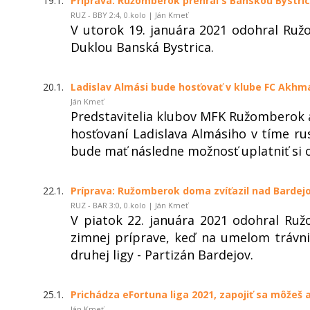
19.1.
Príprava: Ružomberok prehral s Banskou Bystri
RUZ - BBY 2:4, 0.kolo | Ján Kmeť
V utorok 19. januára 2021 odohral Ruž
Duklou Banská Bystrica.
20.1.
Ladislav Almási bude hosťovať v klube FC Akhm
Ján Kmeť
Predstavitelia klubov MFK Ružomberok 
hosťovaní Ladislava Almásiho v tíme ru
bude mať následne možnosť uplatniť si o
22.1.
Príprava: Ružomberok doma zvíťazil nad Barde
RUZ - BAR 3:0, 0.kolo | Ján Kmeť
V piatok 22. januára 2021 odohral Ruž
zimnej príprave, keď na umelom trávnik
druhej ligy - Partizán Bardejov.
25.1.
Prichádza eFortuna liga 2021, zapojiť sa môžeš a
Ján Kmeť