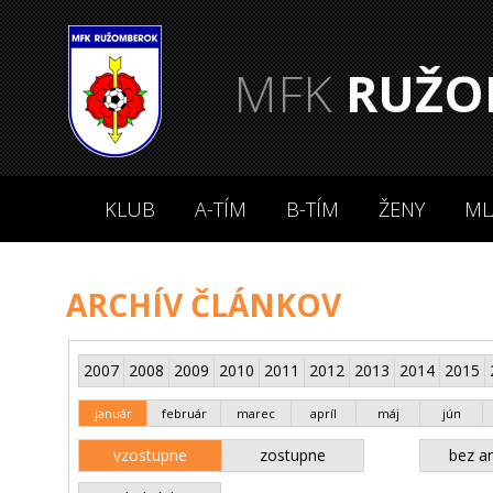
MFK
RUŽO
KLUB
A-TÍM
B-TÍM
ŽENY
ML
ARCHÍV ČLÁNKOV
2007
2008
2009
2010
2011
2012
2013
2014
2015
január
február
marec
apríl
máj
jún
vzostupne
zostupne
bez an