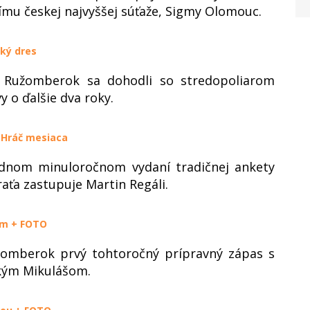
mu českej najvyššej súťaže, Sigmy Olomouc.
ký dres
K Ružomberok sa dohodli so stredopoliarom
o ďalšie dva roky.
e Hráč mesiaca
dnom minuloročnom vydaní tradičnej ankety
aťa zastupuje Martin Regáli.
om + FOTO
žomberok prvý tohtoročný prípravný zápas s
ským Mikulášom.