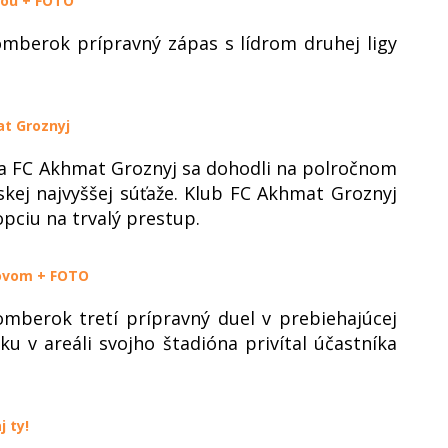
cou + FOTO
omberok prípravný zápas s lídrom druhej ligy
at Groznyj
a FC Akhmat Groznyj sa dohodli na polročnom
skej najvyššej súťaže. Klub FC Akhmat Groznyj
pciu na trvalý prestup.
jovom + FOTO
omberok tretí prípravný duel v prebiehajúcej
u v areáli svojho štadióna privítal účastníka
j ty!