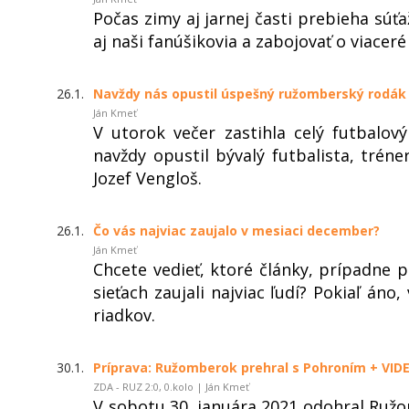
Počas zimy aj jarnej časti prebieha súťa
aj naši fanúšikovia a zabojovať o viacer
26.1.
Navždy nás opustil úspešný ružomberský rodák
Ján Kmeť
V utorok večer zastihla celý futbalo
navždy opustil bývalý futbalista, tréner
Jozef Vengloš.
26.1.
Čo vás najviac zaujalo v mesiaci december?
Ján Kmeť
Chcete vedieť, ktoré články, prípadne 
sieťach zaujali najviac ľudí? Pokiaľ áno
riadkov.
30.1.
Príprava: Ružomberok prehral s Pohroním + VID
ZDA - RUZ 2:0, 0.kolo | Ján Kmeť
V sobotu 30. januára 2021 odohral Ruž