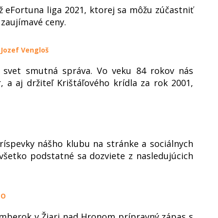
ž eFortuna liga 2021, ktorej sa môžu zúčastniť
é zaujímavé ceny.
 Jozef Vengloš
vý svet smutná správa. Vo veku 84 rokov nás
, a aj držiteľ Krištáľového krídla za rok 2001,
príspevky nášho klubu na stránke a sociálnych
, všetko podstatné sa dozviete z nasledujúcich
EO
omberok v Žiari nad Hronom prípravný zápas s