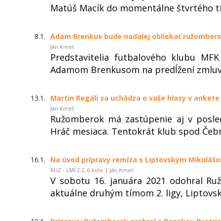
Matúš Macík do momentálne štvrtého tí
8.1.
Adam Brenkus bude naďalej obliekať ružombers
Ján Kmeť
Predstavitelia futbalového klubu MF
Adamom Brenkusom na predĺžení zmluvy 
13.1.
Martin Regáli sa uchádza o vaše hlasy v anket
Ján Kmeť
Ružomberok má zastúpenie aj v posle
Hráč mesiaca. Tentokrát klub spod Čebr
16.1.
Na úvod prípravy remíza s Liptovským Mikuláš
RUZ - LMI 2:2, 0.kolo | Ján Kmeť
V sobotu 16. januára 2021 odohral Ru
aktuálne druhým tímom 2. ligy, Liptov