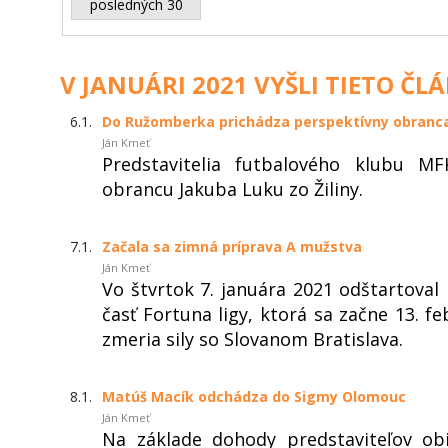
posledných 30
V JANUÁRI 2021 VYŠLI TIETO ČL
6.1.
Do Ružomberka prichádza perspektívny obranc
Ján Kmeť
Predstavitelia futbalového klubu MF
obrancu Jakuba Luku zo Žiliny.
7.1.
Začala sa zimná príprava A mužstva
Ján Kmeť
Vo štvrtok 7. januára 2021 odštartoval
časť Fortuna ligy, ktorá sa začne 13. f
zmeria sily so Slovanom Bratislava.
8.1.
Matúš Macík odchádza do Sigmy Olomouc
Ján Kmeť
Na základe dohody predstaviteľov ob