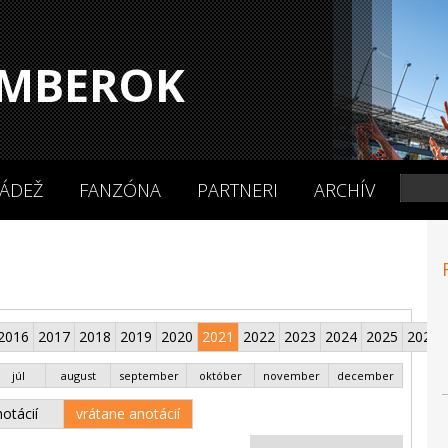
MBEROK
ÁDEŽ
FANZÓNA
PARTNERI
ARCHÍV
2016
2017
2018
2019
2020
2021
2022
2023
2024
2025
2026
júl
august
september
október
november
december
otácií
vrátane anotácií