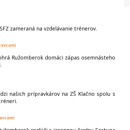
 SFZ zameraná na vzdelávanie trénerov.
ravcami
odohrá Ružomberok domáci zápas osemnásteho
.
dzi našich prípravkárov na ZŠ Klačno spolu s
réneri.
ravcami
Ružomberok rozlúči s jesennou časťou Fortuna