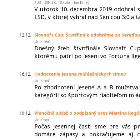
RUZ - SEN 3:0, 15.kolo | Ján Kmeť
V utorok 10. decembra 2019 odohral s
LSD, v ktorej vyhral nad Senicou 3:0 a 
12.12.
Slovnaft Cup: Štvrťfinále odohráme so Sereďou
Ján Kmeť
Dnešný žreb štvrťfinále Slovnaft C
ktorému patrí po jeseni vo Fortuna lige
16.12.
Hodnotenie jesene mládežníckych tímov
Ján Kmeť
Po zhodnotení jesene A a B mužstva
kategórií so športovým riaditeľom m
19.12.
Vianočná súťaž o podpísaný dres Martina Regá
Ján Kmeť
Počas jesennej časti sme pre vás pr
domáce zápasy a pokračujeme aj ce