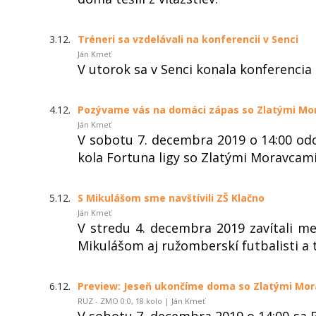
3.12.
Tréneri sa vzdelávali na konferencii v Senci
Ján Kmeť
V utorok sa v Senci konala konferencia
4.12.
Pozývame vás na domáci zápas so Zlatými Mo
Ján Kmeť
V sobotu 7. decembra 2019 o 14:00 
kola Fortuna ligy so Zlatými Moravcami
5.12.
S Mikulášom sme navštívili ZŠ Klačno
Ján Kmeť
V stredu 4. decembra 2019 zavítali me
Mikulášom aj ružomberskí futbalisti a t
6.12.
Preview: Jeseň ukončíme doma so Zlatými Mo
RUZ - ZMO 0:0, 18.kolo | Ján Kmeť
V sobotu 7. decembra 2019 o 14:00 sa 