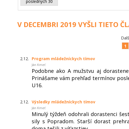
posledných 30
V DECEMBRI 2019 VYŠLI TIETO Č
Dalš
1
2.12.
Program mládežníckych tímov
Ján Kmeť
Podobne ako A mužstvu aj dorastene
Prinášame vám prehľad termínov posl
U16.
2.12.
Výsledky mládežníckych tímov
Ján Kmeť
Minulý týždeň odohrali dorastenci šest
sily s Popradom. Starší dorast prehr
doma tešili z víťazstiev.