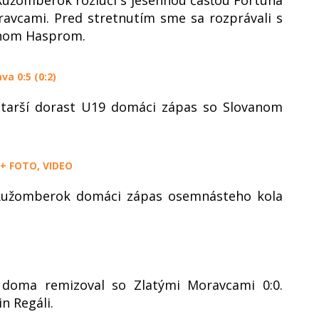
avcami. Pred stretnutím sme sa rozprávali s
ánom Hasprom.
va 0:5 (0:2)
starší dorast U19 domáci zápas so Slovanom
 + FOTO, VIDEO
Ružomberok domáci zápas osemnásteho kola
 doma remizoval so Zlatými Moravcami 0:0.
n Regáli.