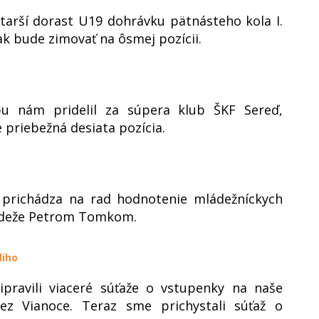
tarší dorast U19 dohrávku pätnásteho kola I.
tak bude zimovať na ôsmej pozícii.
upu nám pridelil za súpera klub ŠKF Sereď,
 priebežná desiata pozícia.
 prichádza na rad hodnotenie mládežníckych
ládeže Petrom Tomkom.
liho
ipravili viaceré súťaže o vstupenky na naše
z Vianoce. Teraz sme prichystali súťaž o