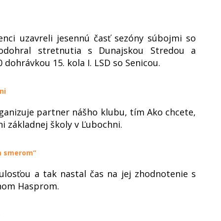
nci uzavreli jesennú časť sezóny súbojmi so
 odohral stretnutia s Dunajskou Stredou a
 dohrávkou 15. kola I. LSD so Senicou.
ni
ganizuje partner nášho klubu, tím Ako chcete,
ni základnej školy v Ľubochni.
ym smerom“
ulosťou a tak nastal čas na jej zhodnotenie s
ánom Hasprom.
)