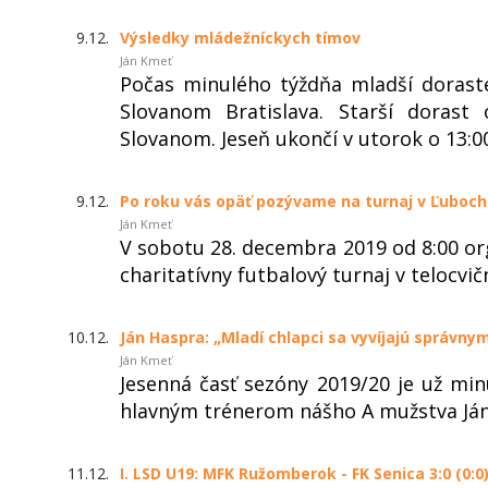
9.12.
Výsledky mládežníckych tímov
Ján Kmeť
Počas minulého týždňa mladší doraste
Slovanom Bratislava. Starší dorast
Slovanom. Jeseň ukončí v utorok o 13:00
9.12.
Po roku vás opäť pozývame na turnaj v Ľuboch
Ján Kmeť
V sobotu 28. decembra 2019 od 8:00 or
charitatívny futbalový turnaj v telocvič
10.12.
Ján Haspra: „Mladí chlapci sa vyvíjajú správn
Ján Kmeť
Jesenná časť sezóny 2019/20 je už min
hlavným trénerom nášho A mužstva J
11.12.
I. LSD U19: MFK Ružomberok - FK Senica 3:0 (0:0