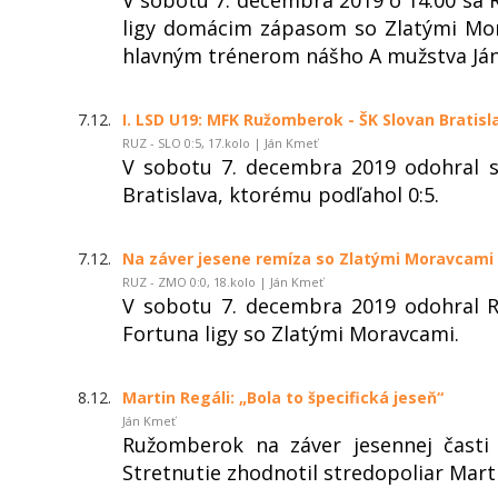
ligy domácim zápasom so Zlatými Mor
hlavným trénerom nášho A mužstva J
7.12.
I. LSD U19: MFK Ružomberok - ŠK Slovan Bratisla
RUZ - SLO 0:5, 17.kolo | Ján Kmeť
V sobotu 7. decembra 2019 odohral 
Bratislava, ktorému podľahol 0:5.
7.12.
Na záver jesene remíza so Zlatými Moravcami
RUZ - ZMO 0:0, 18.kolo | Ján Kmeť
V sobotu 7. decembra 2019 odohral 
Fortuna ligy so Zlatými Moravcami.
8.12.
Martin Regáli: „Bola to špecifická jeseň“
Ján Kmeť
Ružomberok na záver jesennej časti
Stretnutie zhodnotil stredopoliar Marti