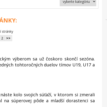
LÁNKY:
í stránky
2
>>
ckým výberom sa už čoskoro skončí sezóna.
edných tohtoročných duelov tímov U19, U17 a
náste kolo svojich súťaží, v ktorom si zmerali
al na súperovej pôde a mladší dorastenci sa