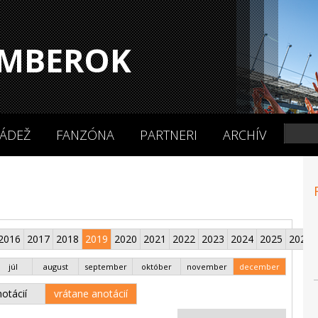
MBEROK
ÁDEŽ
FANZÓNA
PARTNERI
ARCHÍV
2016
2017
2018
2019
2020
2021
2022
2023
2024
2025
2026
júl
august
september
október
november
december
otácií
vrátane anotácií