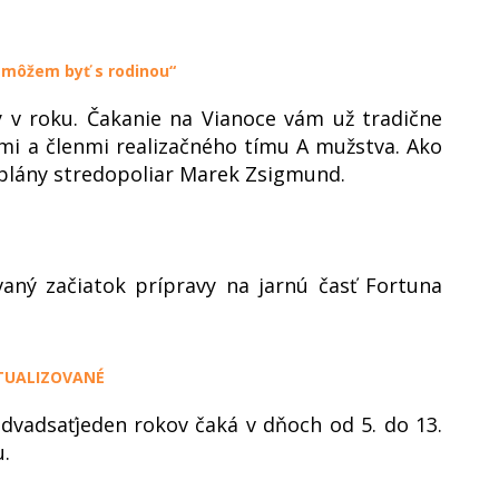
 môžem byť s rodinou“
y v roku. Čakanie na Vianoce vám už tradične
mi a členmi realizačného tímu A mužstva. Ako
 plány stredopoliar Marek Zsigmund.
ný začiatok prípravy na jarnú časť Fortuna
AKTUALIZOVANÉ
dvadsaťjeden rokov čaká v dňoch od 5. do 13.
.