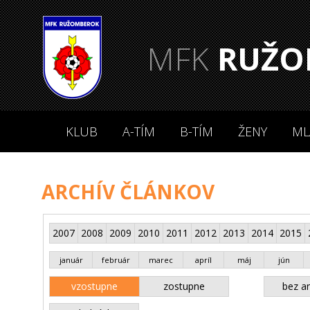
MFK
RUŽO
KLUB
A-TÍM
B-TÍM
ŽENY
ML
ARCHÍV ČLÁNKOV
2007
2008
2009
2010
2011
2012
2013
2014
2015
január
február
marec
apríl
máj
jún
vzostupne
zostupne
bez an