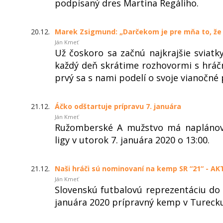
podpísaný dres Martina Regáliho.
20.12.
Marek Zsigmund: „Darčekom je pre mňa to, že
Ján Kmeť
Už čoskoro sa začnú najkrajšie sviatk
každý deň skrátime rozhovormi s hráč
prvý sa s nami podelí o svoje vianočné
21.12.
Áčko odštartuje prípravu 7. januára
Ján Kmeť
Ružomberské A mužstvo má naplánova
ligy v utorok 7. januára 2020 o 13:00.
21.12.
Naši hráči sú nominovaní na kemp SR “21“ - 
Ján Kmeť
Slovenskú futbalovú reprezentáciu do 
januára 2020 prípravný kemp v Turecku