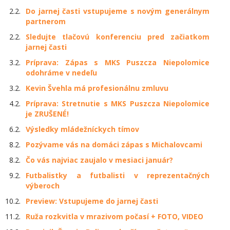
2.2.
Do jarnej časti vstupujeme s novým generálnym
partnerom
2.2.
Sledujte tlačovú konferenciu pred začiatkom
jarnej časti
3.2.
Príprava: Zápas s MKS Puszcza Niepolomice
odohráme v nedeľu
3.2.
Kevin Švehla má profesionálnu zmluvu
4.2.
Príprava: Stretnutie s MKS Puszcza Niepolomice
je ZRUŠENÉ!
6.2.
Výsledky mládežníckych tímov
8.2.
Pozývame vás na domáci zápas s Michalovcami
8.2.
Čo vás najviac zaujalo v mesiaci január?
9.2.
Futbalistky a futbalisti v reprezentačných
výberoch
10.2.
Preview: Vstupujeme do jarnej časti
11.2.
Ruža rozkvitla v mrazivom počasí + FOTO, VIDEO