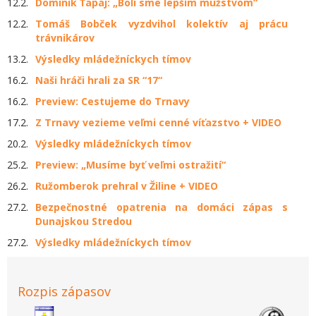
12.2.
Dominik Ťapaj: „Boli sme lepším mužstvom“
12.2.
Tomáš Bobček vyzdvihol kolektív aj prácu
trávnikárov
13.2.
Výsledky mládežníckych tímov
16.2.
Naši hráči hrali za SR “17“
16.2.
Preview: Cestujeme do Trnavy
17.2.
Z Trnavy vezieme veľmi cenné víťazstvo + VIDEO
20.2.
Výsledky mládežníckych tímov
25.2.
Preview: „Musíme byť veľmi ostražití“
26.2.
Ružomberok prehral v Žiline + VIDEO
27.2.
Bezpečnostné opatrenia na domáci zápas s
Dunajskou Stredou
27.2.
Výsledky mládežníckych tímov
Rozpis zápasov