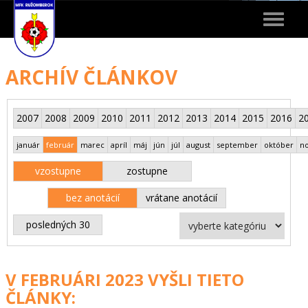
Toggle
navigat
ARCHÍV ČLÁNKOV
2007
2008
2009
2010
2011
2012
2013
2014
2015
2016
2
január
február
marec
apríl
máj
jún
júl
august
september
október
n
vzostupne
zostupne
bez anotácií
vrátane anotácií
posledných 30
V FEBRUÁRI 2023 VYŠLI TIETO
ČLÁNKY: