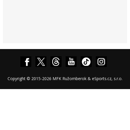
Copyright © 2015-2026 MFK Ružomberok & eSports.cz, s.r.o.