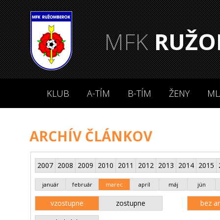
MFK
RUŽO
KLUB
A-TÍM
B-TÍM
ŽENY
ML
ARCHÍV ČLÁNKOV
2007
2008
2009
2010
2011
2012
2013
2014
2015
január
február
marec
apríl
máj
jún
vzostupne
zostupne
bez an