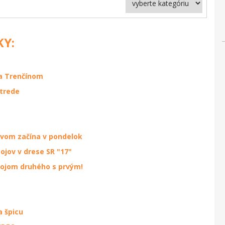
KY:
a Trenčínom
Strede
ovom začína v pondelok
ojov v drese SR "17"
bojom druhého s prvým!
a špicu