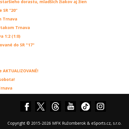
aršieho dorastu, mladších žiakov aj žien
e SR “20“
m Trnava
artakom Trnava
a 1:2 (1:0)
nované do SR "17"
ite AKTUALIZOVANÉ!
sobota!
Trnava
Copyright © 2015-2026 MFK Ružomberok & eSports.cz, s.r.o.