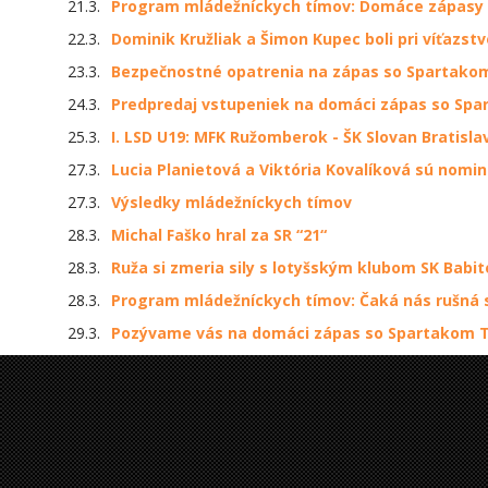
21.3.
Program mládežníckych tímov: Domáce zápasy st
22.3.
Dominik Kružliak a Šimon Kupec boli pri víťazstv
23.3.
Bezpečnostné opatrenia na zápas so Spartako
24.3.
Predpredaj vstupeniek na domáci zápas so Sp
25.3.
I. LSD U19: MFK Ružomberok - ŠK Slovan Bratislav
27.3.
Lucia Planietová a Viktória Kovalíková sú nomi
27.3.
Výsledky mládežníckych tímov
28.3.
Michal Faško hral za SR “21“
28.3.
Ruža si zmeria sily s lotyšským klubom SK Bab
28.3.
Program mládežníckych tímov: Čaká nás rušná 
29.3.
Pozývame vás na domáci zápas so Spartakom 