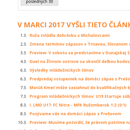
posledných 30
V MARCI 2017 VYŠLI TIETO ČLÁN
1.3.
Ruža zvládla dohrávku s Michalovcami
2.3.
Zmena termínov zápasov s Trnavou, Slovanom 
3.3.
Preview: V sobotu sa predstavíme v Dunajskej 
4.3.
Duel na Žitnom ostrove sa skončil deľbou bodov
6.3.
Výsledky mládežníckych tímov
6.3.
Predpredaj vstupeniek na domáci zápas s Preš
7.3.
Matúš Kmeť môže zasiahnuť do kvalifikačných b
7.3.
Program mládežníckych tímov: U19 štartuje sú
8.3.
I. LMD U17: FC Nitra - MFK Ružomberok 1:2 (0:1)
8.3.
Pozývame vás na domáci zápas s Prešovom
10.3.
Preview: Musíme potvrdiť, že právom patríme n