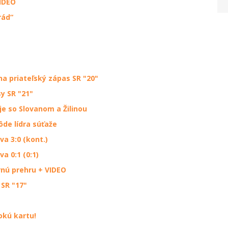
VIDEO
rád“
a priateľský zápas SR "20"
y SR "21"
e so Slovanom a Žilinou
de lídra súťaže
va 3:0 (kont.)
a 0:1 (0:1)
rnú prehru + VIDEO
 SR "17"
okú kartu!