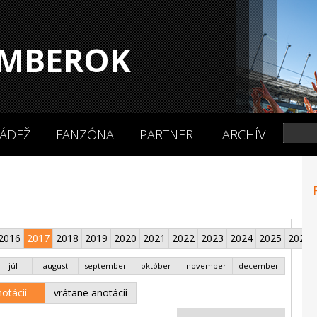
MBEROK
ÁDEŽ
FANZÓNA
PARTNERI
ARCHÍV
2016
2017
2018
2019
2020
2021
2022
2023
2024
2025
2026
júl
august
september
október
november
december
otácií
vrátane anotácií