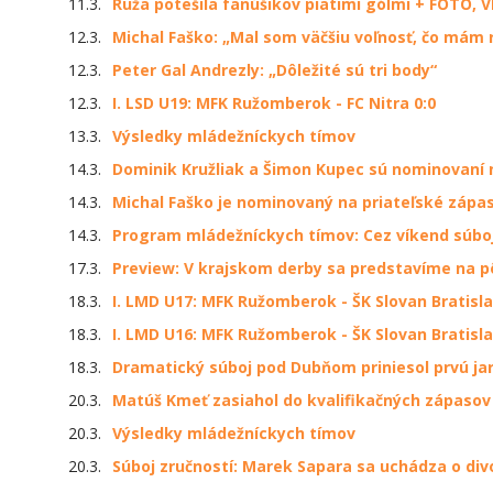
11.3.
Ruža potešila fanúšikov piatimi gólmi + FOTO, 
12.3.
Michal Faško: „Mal som väčšiu voľnosť, čo mám 
12.3.
Peter Gal Andrezly: „Dôležité sú tri body“
12.3.
I. LSD U19: MFK Ružomberok - FC Nitra 0:0
13.3.
Výsledky mládežníckych tímov
14.3.
Dominik Kružliak a Šimon Kupec sú nominovaní n
14.3.
Michal Faško je nominovaný na priateľské zápas
14.3.
Program mládežníckych tímov: Cez víkend súboj
17.3.
Preview: V krajskom derby sa predstavíme na pô
18.3.
I. LMD U17: MFK Ružomberok - ŠK Slovan Bratisla
18.3.
I. LMD U16: MFK Ružomberok - ŠK Slovan Bratislav
18.3.
Dramatický súboj pod Dubňom priniesol prvú ja
20.3.
Matúš Kmeť zasiahol do kvalifikačných zápasov
20.3.
Výsledky mládežníckych tímov
20.3.
Súboj zručností: Marek Sapara sa uchádza o div