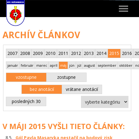
Toggle
navigat
ARCHÍV ČLÁNKOV
2007
2008
2009
2010
2011
2012
2013
2014
2015
2016
2
január
február
marec
apríl
máj
jún
júl
august
september
október
n
vzostupne
zostupne
bez anotácií
vrátane anotácií
posledných 30
V MÁJI 2015 VYŠLI TIETO ČLÁNKY:
8.5.
Gól Pavla Masaryka nestačil na bodový zisk