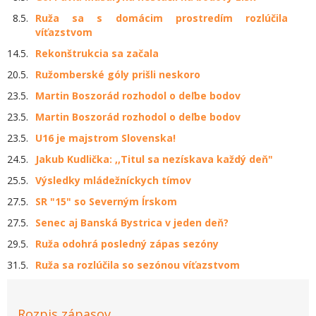
8.5.
Ruža sa s domácim prostredím rozlúčila
víťazstvom
14.5.
Rekonštrukcia sa začala
20.5.
Ružomberské góly prišli neskoro
23.5.
Martin Boszorád rozhodol o deľbe bodov
23.5.
Martin Boszorád rozhodol o deľbe bodov
23.5.
U16 je majstrom Slovenska!
24.5.
Jakub Kudlička: ,,Titul sa nezískava každý deň"
25.5.
Výsledky mládežníckych tímov
27.5.
SR "15" so Severným Írskom
27.5.
Senec aj Banská Bystrica v jeden deň?
29.5.
Ruža odohrá posledný zápas sezóny
31.5.
Ruža sa rozlúčila so sezónou víťazstvom
Rozpis zápasov