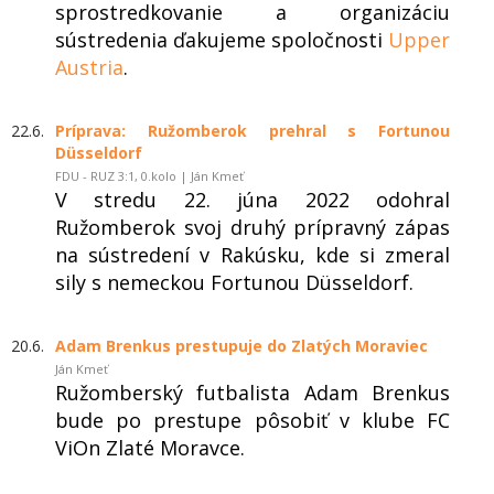
sprostredkovanie a organizáciu
sústredenia ďakujeme spoločnosti
Upper
Austria
.
22.6.
Príprava: Ružomberok prehral s Fortunou
Düsseldorf
FDU - RUZ 3:1, 0.kolo | Ján Kmeť
V stredu 22. júna 2022 odohral
Ružomberok svoj druhý prípravný zápas
na sústredení v Rakúsku, kde si zmeral
sily s nemeckou Fortunou Düsseldorf.
20.6.
Adam Brenkus prestupuje do Zlatých Moraviec
Ján Kmeť
Ružomberský futbalista Adam Brenkus
bude po prestupe pôsobiť v klube FC
ViOn Zlaté Moravce.