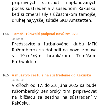
prípravných stretnutí naplánovaných
počas sústredenia v susednom Rakúsku,
keď si zmeral sily s účastníkom tamojšej
druhej najvyššej súťaže SKU Amstetten.
17.6.
Tomáš Frühwald podpísal novú zmluvu
Ján Kmeť
Predstavitelia futbalového klubu MFK
Ružomberok sa dohodli na novej zmluve
s 19-ročným brankárom Tomášom
Frühwaldom.
16.6.
A mužstvo cestuje na sústredenie do Rakúska
Ján Kmeť
V dňoch od 17. do 23. júna 2022 sa bude
ružomberský seniorský tím pripravovať
na blížiacu sa sezónu na sústredení v
Rakúsku.