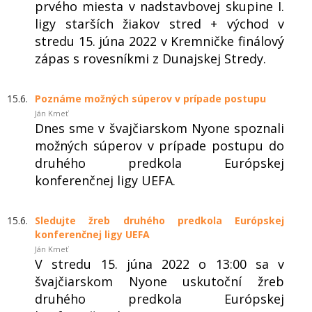
prvého miesta v nadstavbovej skupine I.
ligy starších žiakov stred + východ v
stredu 15. júna 2022 v Kremničke finálový
zápas s rovesníkmi z Dunajskej Stredy.
15.6.
Poznáme možných súperov v prípade postupu
Ján Kmeť
Dnes sme v švajčiarskom Nyone spoznali
možných súperov v prípade postupu do
druhého predkola Európskej
konferenčnej ligy UEFA.
15.6.
Sledujte žreb druhého predkola Európskej
konferenčnej ligy UEFA
Ján Kmeť
V stredu 15. júna 2022 o 13:00 sa v
švajčiarskom Nyone uskutoční žreb
druhého predkola Európskej