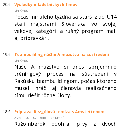
20.6.
Výsledky mládežníckych tímov
Ján Kmeť
Počas minulého týždňa sa starší žiaci U14
stali majstrami Slovenska vo svojej
vekovej kategórii a rušný program mali
aj prípravkári.
19.6.
Teambuilding nášho A mužstva na sústredení
Ján Kmeť
Naše A mužstvo si dnes spríjemnilo
tréningový proces na sústredení v
Rakúsku teambuildingom, počas ktorého
museli hráči aj členovia realizačného
tímu riešiť rôzne úlohy.
18.6.
Príprava: Bezgólová remíza s Amstettenom
AMS - RUZ 0:0, 0.kolo | Ján Kmeť
Ružomberok odohral prvý z dvoch