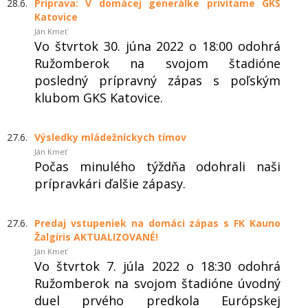
28.6.
Príprava: V domácej generálke privítame GKS
Katovice
Ján Kmeť
Vo štvrtok 30. júna 2022 o 18:00 odohrá
Ružomberok na svojom štadióne
posledný prípravný zápas s poľským
klubom GKS Katovice.
27.6.
Výsledky mládežníckych tímov
Ján Kmeť
Počas minulého týždňa odohrali naši
prípravkári ďalšie zápasy.
27.6.
Predaj vstupeniek na domáci zápas s FK Kauno
Žalgiris AKTUALIZOVANÉ!
Ján Kmeť
Vo štvrtok 7. júla 2022 o 18:30 odohrá
Ružomberok na svojom štadióne úvodný
duel prvého predkola Európskej