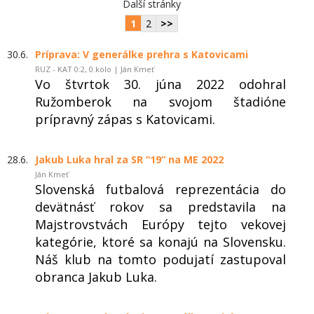
Další stránky
1
2
>>
30.6.
Príprava: V generálke prehra s Katovicami
RUZ - KAT 0:2, 0.kolo | Ján Kmeť
Vo štvrtok 30. júna 2022 odohral
Ružomberok na svojom štadióne
prípravný zápas s Katovicami.
28.6.
Jakub Luka hral za SR “19“ na ME 2022
Ján Kmeť
Slovenská futbalová reprezentácia do
devätnásť rokov sa predstavila na
Majstrovstvách Európy tejto vekovej
kategórie, ktoré sa konajú na Slovensku.
Náš klub na tomto podujatí zastupoval
obranca Jakub Luka.