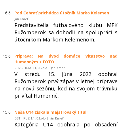
16.6.
Pod Čebrať prichádza útočník Marko Kelemen
Ján Kmeť
Predstavitelia futbalového klubu MFK
Ružomberok sa dohodli na spolupráci s
útočníkom Markom Kelemenom.
15.6.
Príprava: Na úvod domáce víťazstvo nad
Humenným + FOTO
RUZ - HUM 3:1, 0.kolo | Ján Kmeť
V stredu 15. júna 2022 odohral
Ružomberok prvý zápas v letnej príprave
na novú sezónu, keď na svojom trávniku
privítal Humenné.
15.6.
Naša U14 získala majstrovský titul!
DST - RUZ 1:1, 0.kolo | Ján Kmeť
Kategória U14 odohrala po obsadení