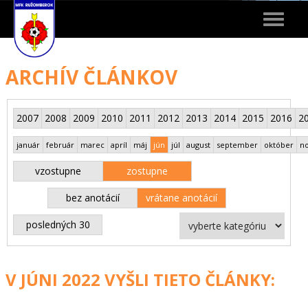
Toggle
navigat
ARCHÍV ČLÁNKOV
2007
2008
2009
2010
2011
2012
2013
2014
2015
2016
2
január
február
marec
apríl
máj
jún
júl
august
september
október
n
vzostupne
zostupne
bez anotácií
vrátane anotácií
posledných 30
V JÚNI 2022 VYŠLI TIETO ČLÁNKY: