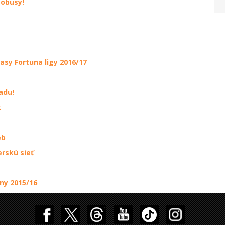
tobusy!
asy Fortuna ligy 2016/17
adu!
k
eb
erskú sieť
ny 2015/16