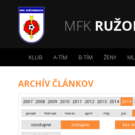
MFK
RUŽO
KLUB
A-TÍM
B-TÍM
ŽENY
ML
ARCHÍV ČLÁNKOV
2007
2008
2009
2010
2011
2012
2013
2014
2015
január
február
marec
apríl
máj
jún
vzostupne
zostupne
bez an