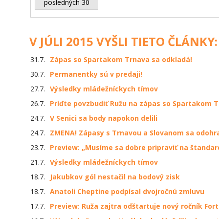
posledných 30
V JÚLI 2015 VYŠLI TIETO ČLÁNKY:
31.7.
Zápas so Spartakom Trnava sa odkladá!
30.7.
Permanentky sú v predaji!
27.7.
Výsledky mládežníckych tímov
26.7.
Príďte povzbudiť Ružu na zápas so Spartakom T
24.7.
V Senici sa body napokon delili
24.7.
ZMENA! Zápasy s Trnavou a Slovanom sa odohra
23.7.
Preview: „Musíme sa dobre pripraviť na štandar
21.7.
Výsledky mládežníckych tímov
18.7.
Jakubkov gól nestačil na bodový zisk
18.7.
Anatoli Cheptine podpísal dvojročnú zmluvu
17.7.
Preview: Ruža zajtra odštartuje nový ročník Fort