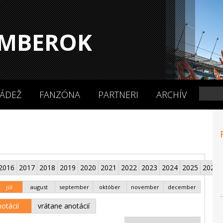
MBEROK
ÁDEŽ
FANZÓNA
PARTNERI
ARCHÍV
2016
2017
2018
2019
2020
2021
2022
2023
2024
2025
2026
júl
august
september
október
november
december
otácií
vrátane anotácií