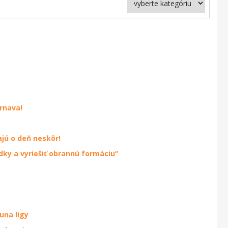
rnava!
jú o deň neskôr!
dky a vyriešiť obrannú formáciu“
una ligy