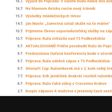
16.7.
Výjazd do Popradu: V zálohe budú ďalšie dva au
16.7.
Na hlavnom ihrisku rastie nový trávnik
15.7.
Výsledky mládežníckych tímov
14.7.
Ján Maslo: „Samotná súťaž ukáže na čo máme“
10.7.
Prijmeme členov usporiadateľskej služby na záp
10.7.
Príprava: Ruža zvíťazila nad TS Podbeskidzie
9.7.
AKTUALIZOVANÉ! Príďte povzbudiť Ružu do Popr
9.7.
Predsezónna tlačová konferencia bude v utoro
9.7.
Príprava: Ruža odohrá zápas s TS Podbeskidzie
9.7.
Slovnaft Cup: Ružomberok má v 2. kole voľný žr
7.7.
Príprava: Erik Jendrišek dvakrát rozvlnil ružomb
6.7.
Príprava: Ružu čaká súboj s Cracoviou Krakov
2.7.
Rozpis zápasov A mužstva v jesennej časti sezó