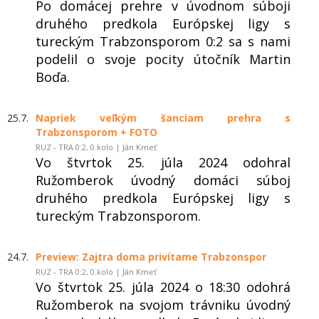
Po domácej prehre v úvodnom súboji
druhého predkola Európskej ligy s
tureckým Trabzonsporom 0:2 sa s nami
podelil o svoje pocity útočník Martin
Boďa.
25.7.
Napriek veľkým šanciam prehra s
Trabzonsporom + FOTO
RUZ - TRA 0:2, 0.kolo | Ján Kmeť
Vo štvrtok 25. júla 2024 odohral
Ružomberok úvodný domáci súboj
druhého predkola Európskej ligy s
tureckým Trabzonsporom.
24.7.
Preview: Zajtra doma privítame Trabzonspor
RUZ - TRA 0:2, 0.kolo | Ján Kmeť
Vo štvrtok 25. júla 2024 o 18:30 odohrá
Ružomberok na svojom trávniku úvodný