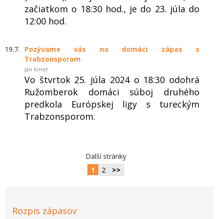
začiatkom o 18:30 hod., je do 23. júla do
12:00 hod.
19.7.
Pozývame vás na domáci zápas s
Trabzonsporom
Ján Kmeť
Vo štvrtok 25. júla 2024 o 18:30 odohrá
Ružomberok domáci súboj druhého
predkola Európskej ligy s tureckým
Trabzonsporom.
Další stránky
1
2
>>
Rozpis zápasov