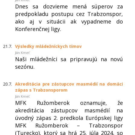
Dnes sa dozvieme mená súperov za
predpokladu postupu cez Trabzonspor,
ako aj v situácii ak vypadneme do
Konferenčnej ligy.
21.7.
Výsledky mládežníckych tímov
Ján Kmeť
Naši mládežníci sa pripravujú na novú
sezónu.
20.7.
Akreditácia pre zástupcov masmédií na domáci
zápas s Trabzonsporom
Ján Kmeť
MFK Ružomberok oznamuje, že
akreditácia zástupcov masmédií na
úvodný zápas 2. predkola Európskej ligy
MFK Ružomberok – Trabzonspor
(Turecko), ktorý sa hrá 25. júla 2024, so