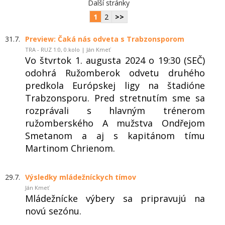
Další stránky
1
2
>>
31.7.
Preview: Čaká nás odveta s Trabzonsporom
TRA - RUZ 1:0, 0.kolo | Ján Kmeť
Vo štvrtok 1. augusta 2024 o 19:30 (SEČ)
odohrá Ružomberok odvetu druhého
predkola Európskej ligy na štadióne
Trabzonsporu. Pred stretnutím sme sa
rozprávali s hlavným trénerom
ružomberského A mužstva Ondřejom
Smetanom a aj s kapitánom tímu
Martinom Chrienom.
29.7.
Výsledky mládežníckych tímov
Ján Kmeť
Mládežnícke výbery sa pripravujú na
novú sezónu.