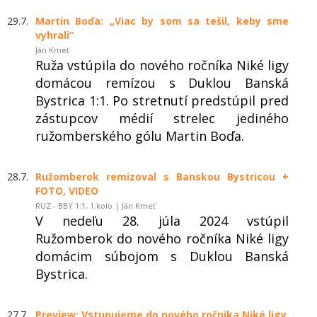
29.7.
Martin Boďa: „Viac by som sa tešil, keby sme
vyhrali“
Ján Kmeť
Ruža vstúpila do nového ročníka Niké ligy
domácou remízou s Duklou Banská
Bystrica 1:1. Po stretnutí predstúpil pred
zástupcov médií strelec jediného
ružomberského gólu Martin Boďa.
28.7.
Ružomberok remizoval s Banskou Bystricou +
FOTO, VIDEO
RUZ - BBY 1:1, 1.kolo | Ján Kmeť
V nedeľu 28. júla 2024 vstúpil
Ružomberok do nového ročníka Niké ligy
domácim súbojom s Duklou Banská
Bystrica.
27.7.
Preview: Vstupujeme do nového ročníka Niké ligy