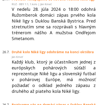
RUZ - BBY 1:1, 1.kolo | Ján Kmeť
V nedeľu 28. júla 2024 o 18:00 odohrá
Ružomberok domáci zápas prvého kola
Niké ligy s Duklou Banská Bystrica. Pred
stretnutím sme sa rozprávali s hlavným
trénerom nášho A mužstva Ondřejom
Smetanom.
26.7.
Druhé kolo Niké ligy odohráme na konci októbra
Ján Kmeť
Každý klub, ktorý je účastníkom jednej z
európskych pohárových súťaží a
reprezentuje Niké ligu a slovenský futbal
v pohárovej Európe, má možnosť
požiadať o odklad jedného zápasu z
druhého až piateho kola Niké ligy.
26.7.
Pozývame vás na domáci zápas s Duklou Banská