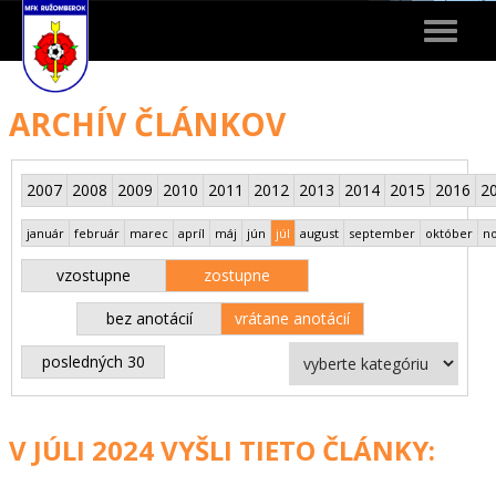
Toggle
navigat
ARCHÍV ČLÁNKOV
2007
2008
2009
2010
2011
2012
2013
2014
2015
2016
2
január
február
marec
apríl
máj
jún
júl
august
september
október
n
vzostupne
zostupne
bez anotácií
vrátane anotácií
posledných 30
V JÚLI 2024 VYŠLI TIETO ČLÁNKY: