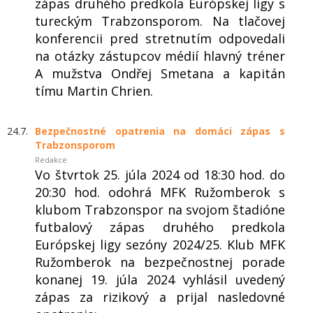
zápas druhého predkola Európskej ligy s
tureckým Trabzonsporom. Na tlačovej
konferencii pred stretnutím odpovedali
na otázky zástupcov médií hlavný tréner
A mužstva Ondřej Smetana a kapitán
tímu Martin Chrien.
24.7.
Bezpečnostné opatrenia na domáci zápas s
Trabzonsporom
Redakce
Vo štvrtok 25. júla 2024 od 18:30 hod. do
20:30 hod. odohrá MFK Ružomberok s
klubom Trabzonspor na svojom štadióne
futbalový zápas druhého predkola
Európskej ligy sezóny 2024/25. Klub MFK
Ružomberok na bezpečnostnej porade
konanej 19. júla 2024 vyhlásil uvedený
zápas za rizikový a prijal nasledovné