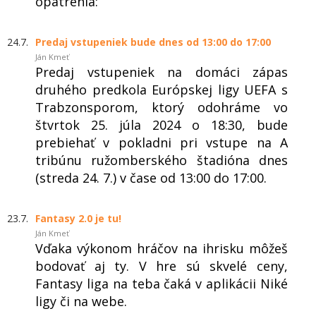
opatrenia:
24.7.
Predaj vstupeniek bude dnes od 13:00 do 17:00
Ján Kmeť
Predaj vstupeniek na domáci zápas
druhého predkola Európskej ligy UEFA s
Trabzonsporom, ktorý odohráme vo
štvrtok 25. júla 2024 o 18:30, bude
prebiehať v pokladni pri vstupe na A
tribúnu ružomberského štadióna dnes
(streda 24. 7.) v čase od 13:00 do 17:00.
23.7.
Fantasy 2.0 je tu!
Ján Kmeť
Vďaka výkonom hráčov na ihrisku môžeš
bodovať aj ty. V hre sú skvelé ceny,
Fantasy liga na teba čaká v aplikácii Niké
ligy či na webe.