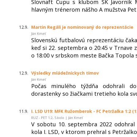
Slovnaft Cupu s klubom ŠK Javorník 
hlavným trénerom nášho A mužstva Pe
12.9.
Martin Regáli je nominovaný do reprezentácie
Ján Kmeť
Slovenskú futbalovú reprezentáciu čaka
keď si 22. septembra o 20:45 v Trnave 
o 18:00 v srbskom meste Bačka Topola 
12.9.
Výsledky mládežníckych tímov
Ján Kmeť
Počas minulého týždňa odohrali dor
dorastenky so žiačkami tretieho kola svo
11.9.
I. LSD U19: MFK Ružomberok - FC Petržalka 1:2 (1
RUZ - PET 1:2, 5.kolo | Ján Kmeť
V sobotu 10. septembra 2022 odohral 
kola I. LSD, v ktorom prehral s Petržalko