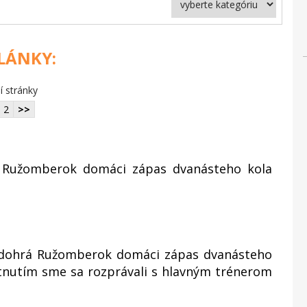
ČLÁNKY:
í stránky
2
>>
l Ružomberok domáci zápas dvanásteho kola
 odohrá Ružomberok domáci zápas dvanásteho
retnutím sme sa rozprávali s hlavným trénerom