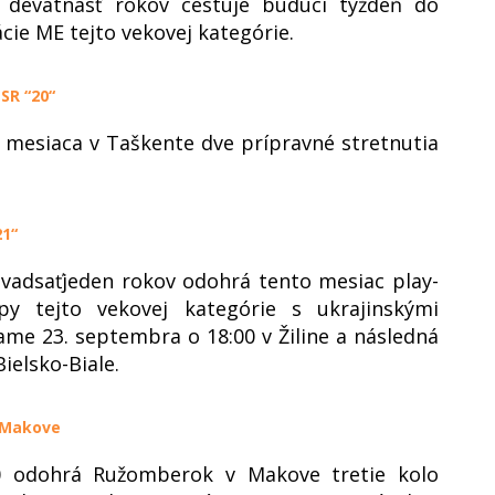
o devätnásť rokov cestuje budúci týždeň do
cie ME tejto vekovej kategórie.
SR “20“
 mesiaca v Taškente dve prípravné stretnutia
21“
dvadsaťjeden rokov odohrá tento mesiac play-
py tejto vekovej kategórie s ukrajinskými
ame 23. septembra o 18:00 v Žiline a následná
ielsko-Biale.
v Makove
0 odohrá Ružomberok v Makove tretie kolo