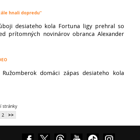
ále hnali dopredu“
ji desiateho kola Fortuna ligy prehral so
pred prítomných novinárov obranca Alexander
DEO
l Ružomberok domáci zápas desiateho kola
í stránky
2
>>