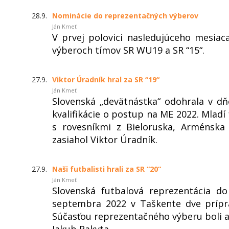
28.9.
Nominácie do reprezentačných výberov
Ján Kmeť
V prvej polovici nasledujúceho mesia
výberoch tímov SR WU19 a SR “15“.
27.9.
Viktor Úradník hral za SR “19“
Ján Kmeť
Slovenská „devätnástka“ odohrala v d
kvalifikácie o postup na ME 2022. Mladí 
s rovesníkmi z Bieloruska, Arménsk
zasiahol Viktor Úradník.
27.9.
Naši futbalisti hrali za SR “20“
Ján Kmeť
Slovenská futbalová reprezentácia d
septembra 2022 v Taškente dve prípra
Súčasťou reprezentačného výberu boli aj 
Jakub Rakyta.