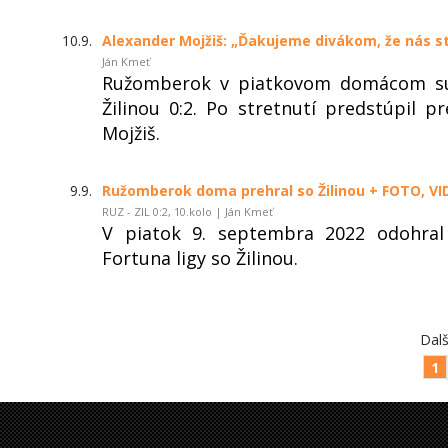
10.9.
Alexander Mojžiš: „Ďakujeme divákom, že nás st
Ján Kmeť
Ružomberok v piatkovom domácom súbo
Žilinou 0:2. Po stretnutí predstúpil 
Mojžiš.
9.9.
Ružomberok doma prehral so Žilinou + FOTO, VI
RUZ - ZIL 0:2, 10.kolo | Ján Kmeť
V piatok 9. septembra 2022 odohra
Fortuna ligy so Žilinou.
Dalš
1