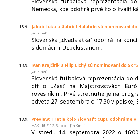
Slovenská futbalová reprezentácia d
Nemecka, kde odohrá prvé kolo kvalifiká
13.9.
Jakub Luka a Gabriel Halabrín sú nominovaní do 
Ján Kmeť
Slovenská „dvadsiatka“ odohrá na konci
s domácim Uzbekistanom.
13.9.
Ivan Krajčírik a Filip Lichý sú nominovaní do SR “
Ján Kmeť
Slovenská futbalová reprezentácia do 
off o účasť na Majstrovstvách Euró
rovesníkmi. Prvé stretnutie je na progr
odveta 27. septembra o 17:30 v poľskej B
13.9.
Preview: Tretie kolo Slovnaft Cupu odohráme 
MAK - RUZ 0:2, 3.kolo | Ján Kmeť
V stredu 14. septembra 2022 o 16:0