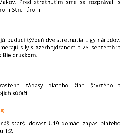
Makov. Pred stretnutím sme sa rozprávali s
trom Struhárom.
jú budúci týždeň dve stretnutia Ligy národov,
zmerajú sily s Azerbajdžanom a 25. septembra
s Bieloruskom.
astenci zápasy piateho, žiaci štvrtého a
jich súťaží.
:0)
náš starší dorast U19 domáci zápas piateho
u 1:2.