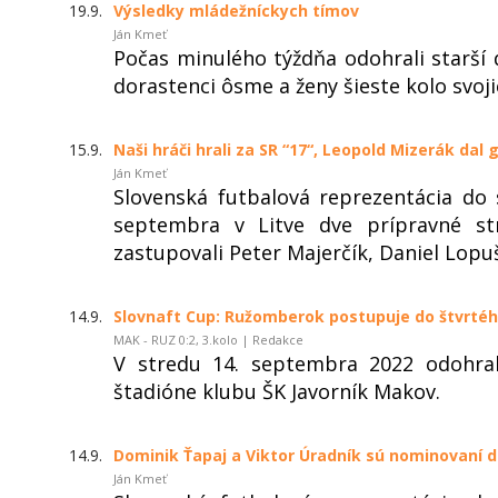
19.9.
Výsledky mládežníckych tímov
Ján Kmeť
Počas minulého týždňa odohrali starší d
dorastenci ôsme a ženy šieste kolo svoji
15.9.
Naši hráči hrali za SR “17“, Leopold Mizerák dal 
Ján Kmeť
Slovenská futbalová reprezentácia do
septembra v Litve dve prípravné st
zastupovali Peter Majerčík, Daniel Lopu
14.9.
Slovnaft Cup: Ružomberok postupuje do štvrtéh
MAK - RUZ 0:2, 3.kolo | Redakce
V stredu 14. septembra 2022 odohra
štadióne klubu ŠK Javorník Makov.
14.9.
Dominik Ťapaj a Viktor Úradník sú nominovaní d
Ján Kmeť