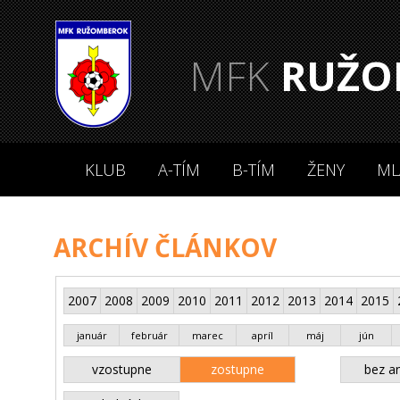
MFK
RUŽO
KLUB
A-TÍM
B-TÍM
ŽENY
ML
ARCHÍV ČLÁNKOV
2007
2008
2009
2010
2011
2012
2013
2014
2015
január
február
marec
apríl
máj
jún
vzostupne
zostupne
bez an