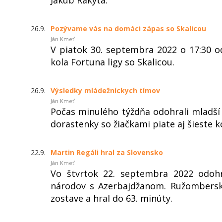
26.9.
Pozývame vás na domáci zápas so Skalicou
Ján Kmeť
V piatok 30. septembra 2022 o 17:30
kola Fortuna ligy so Skalicou.
26.9.
Výsledky mládežníckych tímov
Ján Kmeť
Počas minulého týždňa odohrali mladší d
dorastenky so žiačkami piate aj šieste ko
22.9.
Martin Regáli hral za Slovensko
Ján Kmeť
Vo štvrtok 22. septembra 2022 odoh
národov s Azerbajdžanom. Ružomberský
zostave a hral do 63. minúty.