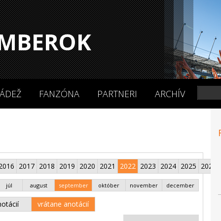
MBEROK
ÁDEŽ
FANZÓNA
PARTNERI
ARCHÍV
2016
2017
2018
2019
2020
2021
2022
2023
2024
2025
2026
júl
august
september
október
november
december
otácií
vrátane anotácií