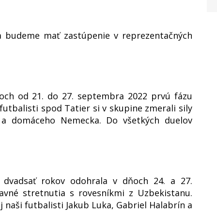
ca budeme mať zastúpenie v reprezentačných
ňoch od 21. do 27. septembra 2022 prvú fázu
futbalisti spod Tatier si v skupine zmerali sily
a a domáceho Nemecka. Do všetkých duelov
o dvadsať rokov odohrala v dňoch 24. a 27.
vné stretnutia s rovesníkmi z Uzbekistanu.
naši futbalisti Jakub Luka, Gabriel Halabrín a