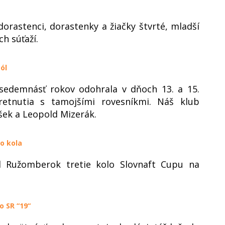
orastenci, dorastenky a žiačky štvrté, mladší
ch súťaží.
gól
 sedemnásť rokov odohrala v dňoch 13. a 15.
retnutia s tamojšími rovesníkmi. Náš klub
šek a Leopold Mizerák.
o kola
l Ružomberok tretie kolo Slovnaft Cupu na
o SR “19“