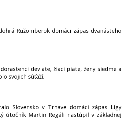
 odohrá Ružomberok domáci zápas dvanásteho
orastenci deviate, žiaci piate, ženy siedme a
lo svojich súťaží.
ralo Slovensko v Trnave domáci zápas Ligy
 útočník Martin Regáli nastúpil v základnej