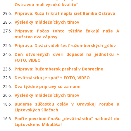
Ostravou mali vysokú kvalitu“
29.6.
Príprava: Ruža trikrát napla sieť Baníka Ostrava
28.6.
Výsledky mládežníckych tímov
27.6.
Príprava: Počas tohto týždňa čakajú naše A
mužstvo dva zápasy
25.6.
Príprava: Diváci videli šesť ružomberských gólov
24.6.
Deň otvorených dverí dopadol na jednotku +
FOTO, VIDEO
23.6.
Príprava: Ružomberok prehral v Debrecíne
22.6.
Devätnástka je späť! + FOTO, VIDEO
22.6.
Dva týždne prípravy sú za nami
20.6.
Výsledky mládežníckych tímov
18.6.
Budeme súčasťou osláv v Oravskej Porube a
Liptovských Sliačoch
16.6.
Poďte povzbudiť našu „devätnástku“ na baráž do
Liptovského Mikuláša!