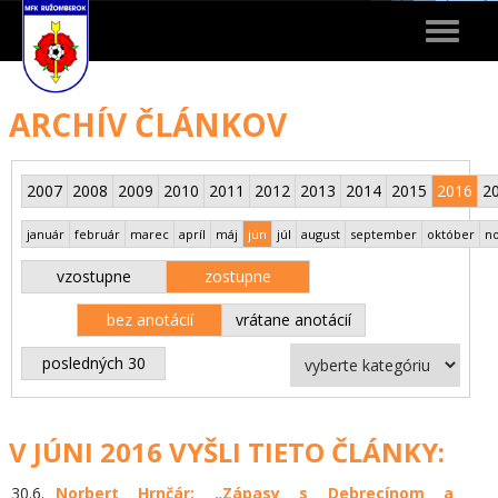
Toggle
navigat
ARCHÍV ČLÁNKOV
2007
2008
2009
2010
2011
2012
2013
2014
2015
2016
2
január
február
marec
apríl
máj
jún
júl
august
september
október
n
vzostupne
zostupne
bez anotácií
vrátane anotácií
posledných 30
V JÚNI 2016 VYŠLI TIETO ČLÁNKY:
30.6.
Norbert Hrnčár: „Zápasy s Debrecínom a