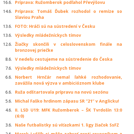
16.6.
Príprava: Ružomberok podľahol Převýšovu
14.6.
Príprava: Tomáš Ďubek rozhodol o remíze so
Slaviou Praha
13.6.
FOTO: Hráči sú na sústredení v Česku
13.6.
Výsledky mládežníckych tímov
12.6.
Žiačky skončili v celoslovenskom finále na
bronzovej priečke
8.6.
V nedeľu cestujeme na sústredenie do Česka
7.6.
Výsledky mládežníckych tímov
6.6.
Norbert Hrnčár nemal ľahké rozhodovanie,
zavážila nová výzva v ambicióznom klube
6.6.
Ruža odštartovala prípravu na novú sezónu
5.6.
Michal Faško hrdinom zápasu SR “21“ v Anglicku!
4.6.
II. LSD U19: MFK Ružomberok – ŠK Tvrdošín 13:0
(6:0)
3.6.
Naše futbalistky sú víťazkami 1. ligy žiačok SsFZ
2.6.
Marek Luščík si môže zahrať proti rovesníkom z