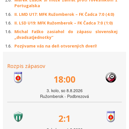
Portugalska
1.6.
II. LMD U17: MFK Ružomberok – FK Čadca 7:0 (4:0)
1.6.
II. LSD U19: MFK Ružomberok – FK Čadca 7:0 (1:0)
1.6.
Michal Faško zasiahol do zápasu slovenskej
„dvadsaťjednotky“
1.6.
Pozývame vás na deň otvorených dverí!
Rozpis zápasov
18:00
3. kolo, so 8.8.2026
Ružomberok - Podbrezová
2:1