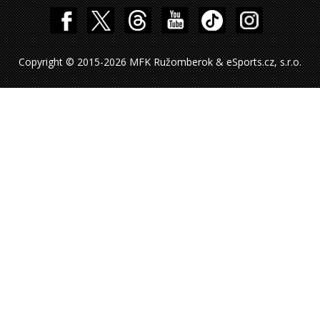
Copyright © 2015-2026 MFK Ružomberok & eSports.cz, s.r.o.