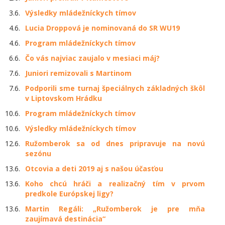
3.6.
Výsledky mládežníckych tímov
4.6.
Lucia Droppová je nominovaná do SR WU19
4.6.
Program mládežníckych tímov
6.6.
Čo vás najviac zaujalo v mesiaci máj?
7.6.
Juniori remizovali s Martinom
7.6.
Podporili sme turnaj špeciálnych základných škôl
v Liptovskom Hrádku
10.6.
Program mládežníckych tímov
10.6.
Výsledky mládežníckych tímov
12.6.
Ružomberok sa od dnes pripravuje na novú
sezónu
13.6.
Otcovia a deti 2019 aj s našou účasťou
13.6.
Koho chcú hráči a realizačný tím v prvom
predkole Európskej ligy?
13.6.
Martin Regáli: „Ružomberok je pre mňa
zaujímavá destinácia“