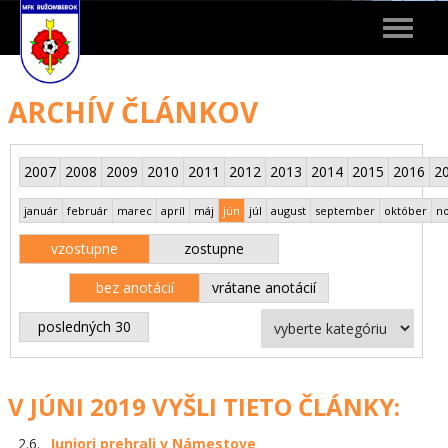
Toggle
navigat
ARCHÍV ČLÁNKOV
2007
2008
2009
2010
2011
2012
2013
2014
2015
2016
2
január
február
marec
apríl
máj
jún
júl
august
september
október
n
vzostupne
zostupne
bez anotácií
vrátane anotácií
posledných 30
V JÚNI 2019 VYŠLI TIETO ČLÁNKY:
2.6.
Juniori prehrali v Námestove