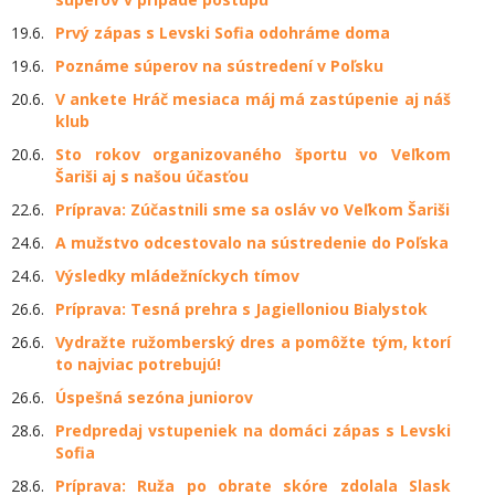
19.6.
Prvý zápas s Levski Sofia odohráme doma
19.6.
Poznáme súperov na sústredení v Poľsku
20.6.
V ankete Hráč mesiaca máj má zastúpenie aj náš
klub
20.6.
Sto rokov organizovaného športu vo Veľkom
Šariši aj s našou účasťou
22.6.
Príprava: Zúčastnili sme sa osláv vo Veľkom Šariši
24.6.
A mužstvo odcestovalo na sústredenie do Poľska
24.6.
Výsledky mládežníckych tímov
26.6.
Príprava: Tesná prehra s Jagielloniou Bialystok
26.6.
Vydražte ružomberský dres a pomôžte tým, ktorí
to najviac potrebujú!
26.6.
Úspešná sezóna juniorov
28.6.
Predpredaj vstupeniek na domáci zápas s Levski
Sofia
28.6.
Príprava: Ruža po obrate skóre zdolala Slask