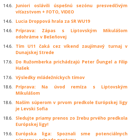
14.6.
Juniori oslávili úspešnú sezónu presvedčivým
víťazstvom + FOTO, VIDEO
14.6.
Lucia Droppová hrala za SR WU19
14.6.
Príprava: Zápas s Liptovským Mikulášom
odohráme v Bešeňovej
14.6.
Tím U11 čaká cez víkend zaujímavý turnaj v
Dunajskej Strede
17.6.
Do Ružomberka prichádzajú Peter Ďungel a Filip
Hašek
17.6.
Výsledky mládežníckych tímov
18.6.
Príprava: Na úvod remíza s Liptovským
Mikulášom
18.6.
Naším súperom v prvom predkole Európskej ligy
je Levski Sofia
18.6.
Sledujte priamy prenos zo žrebu prvého predkola
Európskej ligy!
19.6.
Európska liga: Spoznali sme potenciálnych
súperov v prípade postupu