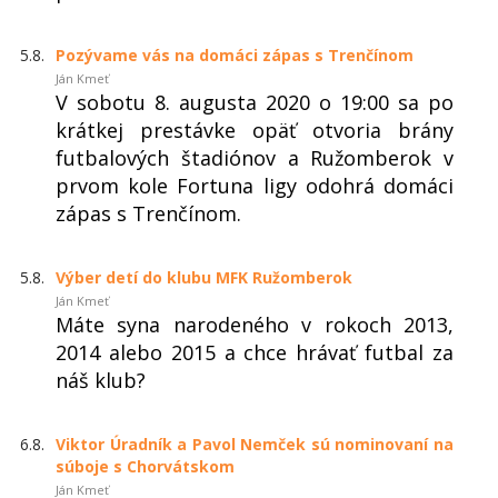
5.8.
Pozývame vás na domáci zápas s Trenčínom
Ján Kmeť
V sobotu 8. augusta 2020 o 19:00 sa po
krátkej prestávke opäť otvoria brány
futbalových štadiónov a Ružomberok v
prvom kole Fortuna ligy odohrá domáci
zápas s Trenčínom.
5.8.
Výber detí do klubu MFK Ružomberok
Ján Kmeť
Máte syna narodeného v rokoch 2013,
2014 alebo 2015 a chce hrávať futbal za
náš klub?
6.8.
Viktor Úradník a Pavol Nemček sú nominovaní na
súboje s Chorvátskom
Ján Kmeť