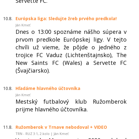
Servette FC.
10.8.
Európska liga: Sledujte žreb prvého predkola!
Ján Kmeť
Dnes o 13:00 spoznáme nášho súpera v
prvom predkole Európskej ligy. V tejto
chvíli už vieme, že pôjde o jedného z
trojice FC Vaduz (Lichtenštajnsko), The
New Saints FC (Wales) a Servette FC
(Švajčiarsko).
10.8.
Hľadáme hlavného účtovníka
Ján Kmeť
Mestský futbalový klub Ružomberok
prijme hlavného účtovníka.
11.8.
Ružomberok v Trnave nebodoval + VIDEO
TRN - RUZ 3:1, 2.kolo | Ján Kmeť