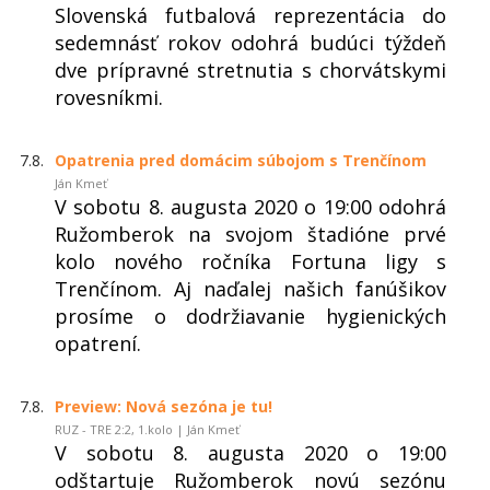
Slovenská futbalová reprezentácia do
sedemnásť rokov odohrá budúci týždeň
dve prípravné stretnutia s chorvátskymi
rovesníkmi.
7.8.
Opatrenia pred domácim súbojom s Trenčínom
Ján Kmeť
V sobotu 8. augusta 2020 o 19:00 odohrá
Ružomberok na svojom štadióne prvé
kolo nového ročníka Fortuna ligy s
Trenčínom. Aj naďalej našich fanúšikov
prosíme o dodržiavanie hygienických
opatrení.
7.8.
Preview: Nová sezóna je tu!
RUZ - TRE 2:2, 1.kolo | Ján Kmeť
V sobotu 8. augusta 2020 o 19:00
odštartuje Ružomberok novú sezónu