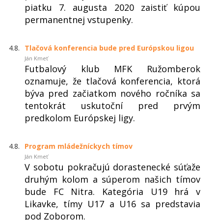
piatku 7. augusta 2020 zaistiť kúpou
permanentnej vstupenky.
4.8.
Tlačová konferencia bude pred Európskou ligou
Ján Kmeť
Futbalový klub MFK Ružomberok
oznamuje, že tlačová konferencia, ktorá
býva pred začiatkom nového ročníka sa
tentokrát uskutoční pred prvým
predkolom Európskej ligy.
4.8.
Program mládežníckych tímov
Ján Kmeť
V sobotu pokračujú dorastenecké súťaže
druhým kolom a súperom našich tímov
bude FC Nitra. Kategória U19 hrá v
Likavke, tímy U17 a U16 sa predstavia
pod Zoborom.