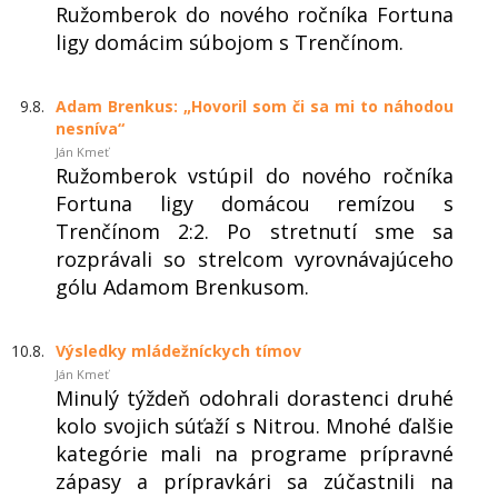
Ružomberok do nového ročníka Fortuna
ligy domácim súbojom s Trenčínom.
9.8.
Adam Brenkus: „Hovoril som či sa mi to náhodou
nesníva“
Ján Kmeť
Ružomberok vstúpil do nového ročníka
Fortuna ligy domácou remízou s
Trenčínom 2:2. Po stretnutí sme sa
rozprávali so strelcom vyrovnávajúceho
gólu Adamom Brenkusom.
10.8.
Výsledky mládežníckych tímov
Ján Kmeť
Minulý týždeň odohrali dorastenci druhé
kolo svojich súťaží s Nitrou. Mnohé ďalšie
kategórie mali na programe prípravné
zápasy a prípravkári sa zúčastnili na