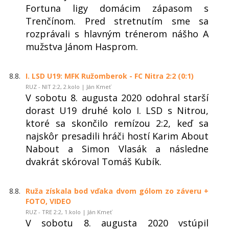
Fortuna ligy domácim zápasom s
Trenčínom. Pred stretnutím sme sa
rozprávali s hlavným trénerom nášho A
mužstva Jánom Hasprom.
8.8.
I. LSD U19: MFK Ružomberok - FC Nitra 2:2 (0:1)
RUZ - NIT 2:2, 2.kolo | Ján Kmeť
V sobotu 8. augusta 2020 odohral starší
dorast U19 druhé kolo I. LSD s Nitrou,
ktoré sa skončilo remízou 2:2, keď sa
najskôr presadili hráči hostí Karim About
Nabout a Simon Vlasák a následne
dvakrát skóroval Tomáš Kubík.
8.8.
Ruža získala bod vďaka dvom gólom zo záveru +
FOTO, VIDEO
RUZ - TRE 2:2, 1.kolo | Ján Kmeť
V sobotu 8. augusta 2020 vstúpil