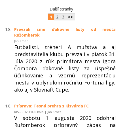
Další stránky
1
2
3
>>
1.8.
Prevzali sme ďakovné listy od mesta
Ružomberok
Ján Kmeť
Futbalisti, tréneri A mužstva a aj
predstavitelia klubu prevzali v piatok 31.
júla 2020 z rúk primátora mesta Igora
Čombora ďakovné listy za úspešné
účinkovanie a vzornú reprezentáciu
mesta v uplynulom ročníku Fortuna ligy,
ako aj v Slovnaft Cupe.
1.8.
Príprava: Tesná prehra s Kisvárda FC
KIS - RUZ 1:0, 0.kolo | Ján Kmeť
V sobotu 1. augusta 2020 odohral
Ružomberok prípravný zápas na