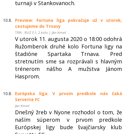
turnaji v Stankovanoch.
10.8.
Preview: Fortuna liga pokračuje už v utorok,
cestujeme do Trnavy
TRN - RUZ 3:1, 2.kolo | Ján Kmeť
V utorok 11. augusta 2020 o 18:00 odohrá
Ružomberok druhé kolo Fortuna ligy na
štadióne Spartaka Trnava. Pred
stretnutím sme sa rozprávali s hlavným
trénerom nášho A mužstva Jánom
Hasprom.
10.8.
Európska liga: V prvom predkole nás čaká
Servette FC
Ján Kmeť
Dnešný žreb v Nyone rozhodol o tom, že
naším súperom v prvom predkole
Európskej ligy bude švajčiarsky klub