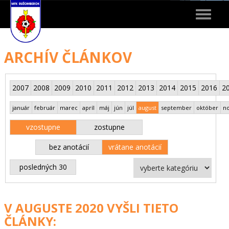
Toggle
navigat
ARCHÍV ČLÁNKOV
2007
2008
2009
2010
2011
2012
2013
2014
2015
2016
2
január
február
marec
apríl
máj
jún
júl
august
september
október
n
vzostupne
zostupne
bez anotácií
vrátane anotácií
posledných 30
V AUGUSTE 2020 VYŠLI TIETO
ČLÁNKY: