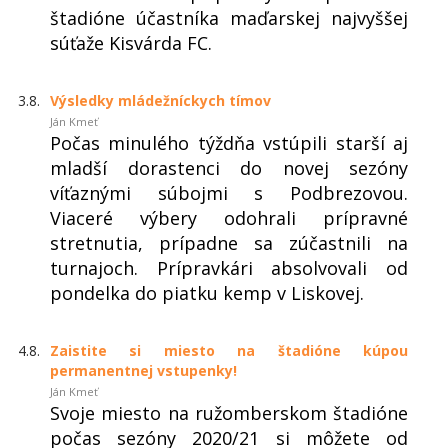
štadióne účastníka maďarskej najvyššej
súťaže Kisvárda FC.
3.8.
Výsledky mládežníckych tímov
Ján Kmeť
Počas minulého týždňa vstúpili starší aj
mladší dorastenci do novej sezóny
víťaznými súbojmi s Podbrezovou.
Viaceré výbery odohrali prípravné
stretnutia, prípadne sa zúčastnili na
turnajoch. Prípravkári absolvovali od
pondelka do piatku kemp v Liskovej.
4.8.
Zaistite si miesto na štadióne kúpou
permanentnej vstupenky!
Ján Kmeť
Svoje miesto na ružomberskom štadióne
počas sezóny 2020/21 si môžete od