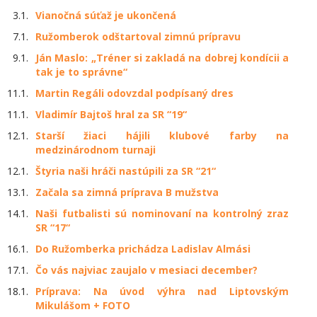
3.1.
Vianočná súťaž je ukončená
7.1.
Ružomberok odštartoval zimnú prípravu
9.1.
Ján Maslo: „Tréner si zakladá na dobrej kondícii a
tak je to správne“
11.1.
Martin Regáli odovzdal podpísaný dres
11.1.
Vladimír Bajtoš hral za SR “19“
12.1.
Starší žiaci hájili klubové farby na
medzinárodnom turnaji
12.1.
Štyria naši hráči nastúpili za SR “21“
13.1.
Začala sa zimná príprava B mužstva
14.1.
Naši futbalisti sú nominovaní na kontrolný zraz
SR “17“
16.1.
Do Ružomberka prichádza Ladislav Almási
17.1.
Čo vás najviac zaujalo v mesiaci december?
18.1.
Príprava: Na úvod výhra nad Liptovským
Mikulášom + FOTO