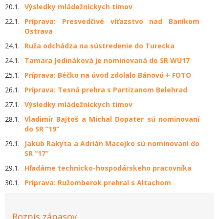
20.1.
Výsledky mládežníckych tímov
22.1.
Príprava: Presvedčivé víťazstvo nad Baníkom
Ostrava
24.1.
Ruža odchádza na sústredenie do Turecka
24.1.
Tamara Jedináková je nominovaná do SR WU17
25.1.
Príprava: Béčko na úvod zdolalo Bánovú + FOTO
26.1.
Príprava: Tesná prehra s Partizanom Belehrad
27.1.
Výsledky mládežníckych tímov
28.1.
Vladimír Bajtoš a Michal Dopater sú nominovaní
do SR “19“
29.1.
Jakub Rakyta a Adrián Macejko sú nominovaní do
SR “17“
29.1.
Hľadáme technicko-hospodárskeho pracovníka
30.1.
Príprava: Ružomberok prehral s Altachom
Rozpis zápasov