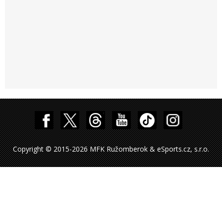
Copyright © 2015-2026 MFK Ružomberok & eSports.cz, s.r.o.