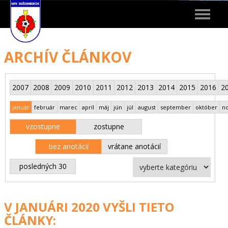
Toggle
navigat
ARCHÍV ČLÁNKOV
2007
2008
2009
2010
2011
2012
2013
2014
2015
2016
2
január
február
marec
apríl
máj
jún
júl
august
september
október
n
vzostupne
zostupne
bez anotácií
vrátane anotácií
posledných 30
V JANUÁRI 2020 VYŠLI TIETO
ČLÁNKY: