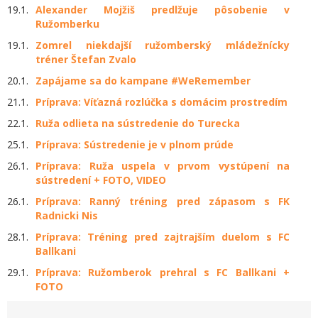
19.1.
Alexander Mojžiš predlžuje pôsobenie v
Ružomberku
19.1.
Zomrel niekdajší ružomberský mládežnícky
tréner Štefan Zvalo
20.1.
Zapájame sa do kampane #WeRemember
21.1.
Príprava: Víťazná rozlúčka s domácim prostredím
22.1.
Ruža odlieta na sústredenie do Turecka
25.1.
Príprava: Sústredenie je v plnom prúde
26.1.
Príprava: Ruža uspela v prvom vystúpení na
sústredení + FOTO, VIDEO
26.1.
Príprava: Ranný tréning pred zápasom s FK
Radnicki Nis
28.1.
Príprava: Tréning pred zajtrajším duelom s FC
Ballkani
29.1.
Príprava: Ružomberok prehral s FC Ballkani +
FOTO