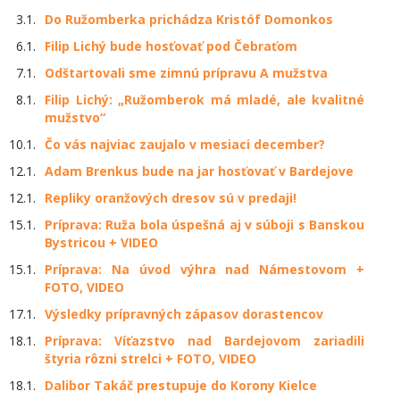
3.1.
Do Ružomberka prichádza Kristóf Domonkos
6.1.
Filip Lichý bude hosťovať pod Čebraťom
7.1.
Odštartovali sme zimnú prípravu A mužstva
8.1.
Filip Lichý: „Ružomberok má mladé, ale kvalitné
mužstvo“
10.1.
Čo vás najviac zaujalo v mesiaci december?
12.1.
Adam Brenkus bude na jar hosťovať v Bardejove
12.1.
Repliky oranžových dresov sú v predaji!
15.1.
Príprava: Ruža bola úspešná aj v súboji s Banskou
Bystricou + VIDEO
15.1.
Príprava: Na úvod výhra nad Námestovom +
FOTO, VIDEO
17.1.
Výsledky prípravných zápasov dorastencov
18.1.
Príprava: Víťazstvo nad Bardejovom zariadili
štyria rôzni strelci + FOTO, VIDEO
18.1.
Dalibor Takáč prestupuje do Korony Kielce