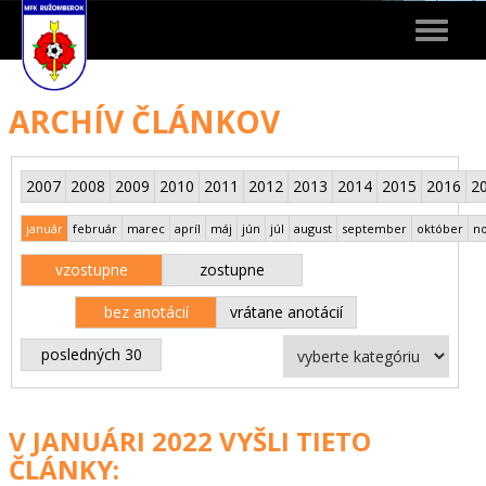
Toggle
navigat
ARCHÍV ČLÁNKOV
2007
2008
2009
2010
2011
2012
2013
2014
2015
2016
2
január
február
marec
apríl
máj
jún
júl
august
september
október
n
vzostupne
zostupne
bez anotácií
vrátane anotácií
posledných 30
V JANUÁRI 2022 VYŠLI TIETO
ČLÁNKY: