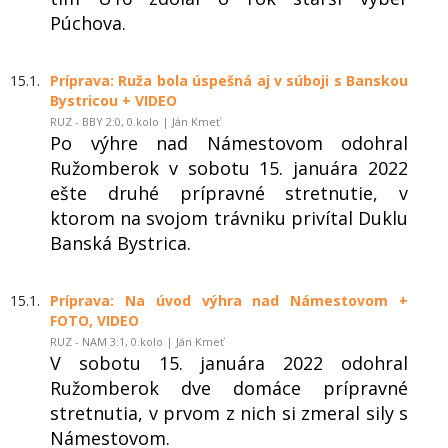
Púchova.
15.1.
Príprava: Ruža bola úspešná aj v súboji s Banskou
Bystricou + VIDEO
RUZ - BBY 2:0, 0.kolo | Ján Kmeť
Po výhre nad Námestovom odohral
Ružomberok v sobotu 15. januára 2022
ešte druhé prípravné stretnutie, v
ktorom na svojom trávniku privítal Duklu
Banská Bystrica.
15.1.
Príprava: Na úvod výhra nad Námestovom +
FOTO, VIDEO
RUZ - NAM 3:1, 0.kolo | Ján Kmeť
V sobotu 15. januára 2022 odohral
Ružomberok dve domáce prípravné
stretnutia, v prvom z nich si zmeral sily s
Námestovom.