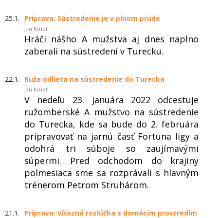
25.1.
Príprava: Sústredenie je v plnom prúde
Ján Kmeť
Hráči nášho A mužstva aj dnes naplno
zaberali na sústredení v Turecku.
22.1.
Ruža odlieta na sústredenie do Turecka
Ján Kmeť
V nedeľu 23. januára 2022 odcestuje
ružomberské A mužstvo na sústredenie
do Turecka, kde sa bude do 2. februára
pripravovať na jarnú časť Fortuna ligy a
odohrá tri súboje so zaujímavými
súpermi. Pred odchodom do krajiny
polmesiaca sme sa rozprávali s hlavným
trénerom Petrom Struhárom.
21.1.
Príprava: Víťazná rozlúčka s domácim prostredím