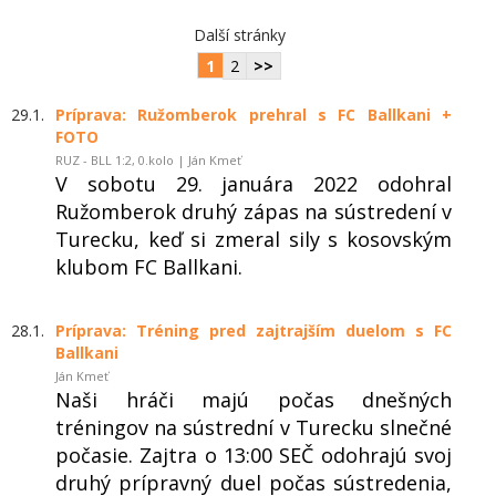
Další stránky
1
2
>>
29.1.
Príprava: Ružomberok prehral s FC Ballkani +
FOTO
RUZ - BLL 1:2, 0.kolo | Ján Kmeť
V sobotu 29. januára 2022 odohral
Ružomberok druhý zápas na sústredení v
Turecku, keď si zmeral sily s kosovským
klubom FC Ballkani.
28.1.
Príprava: Tréning pred zajtrajším duelom s FC
Ballkani
Ján Kmeť
Naši hráči majú počas dnešných
tréningov na sústrední v Turecku slnečné
počasie. Zajtra o 13:00 SEČ odohrajú svoj
druhý prípravný duel počas sústredenia,