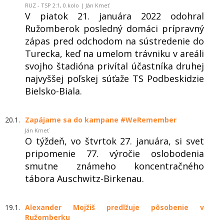
RUZ - TSP 2:1, 0.kolo | Ján Kmeť
V piatok 21. januára 2022 odohral
Ružomberok posledný domáci prípravný
zápas pred odchodom na sústredenie do
Turecka, keď na umelom trávniku v areáli
svojho štadióna privítal účastníka druhej
najvyššej poľskej súťaže TS Podbeskidzie
Bielsko-Biala.
20.1.
Zapájame sa do kampane #WeRemember
Ján Kmeť
O týždeň, vo štvrtok 27. januára, si svet
pripomenie 77. výročie oslobodenia
smutne známeho koncentračného
tábora Auschwitz-Birkenau.
19.1.
Alexander Mojžiš predlžuje pôsobenie v
Ružomberku