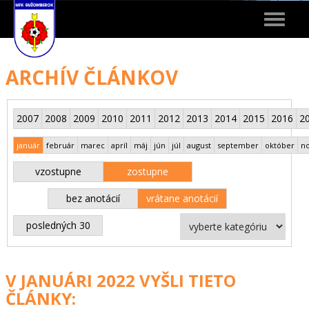
Toggle
navigat
ARCHÍV ČLÁNKOV
2007
2008
2009
2010
2011
2012
2013
2014
2015
2016
2
január
február
marec
apríl
máj
jún
júl
august
september
október
n
vzostupne
zostupne
bez anotácií
vrátane anotácií
posledných 30
V JANUÁRI 2022 VYŠLI TIETO
ČLÁNKY: