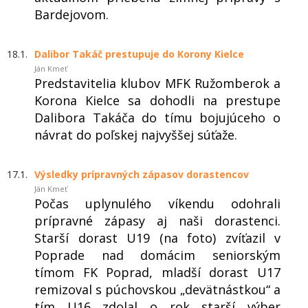
Bardejovom.
18.1.
Dalibor Takáč prestupuje do Korony Kielce
Ján Kmeť
Predstavitelia klubov MFK Ružomberok a
Korona Kielce sa dohodli na prestupe
Dalibora Takáča do tímu bojujúceho o
návrat do poľskej najvyššej súťaže.
17.1.
Výsledky prípravných zápasov dorastencov
Ján Kmeť
Počas uplynulého víkendu odohrali
prípravné zápasy aj naši dorastenci.
Starší dorast U19 (na foto) zvíťazil v
Poprade nad domácim seniorským
tímom FK Poprad, mladší dorast U17
remizoval s púchovskou „devätnástkou“ a
tím U16 zdolal o rok starší výber