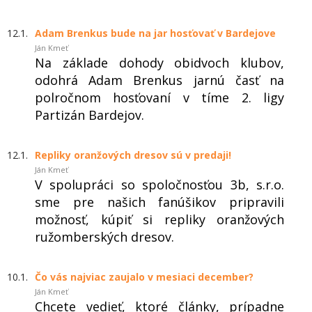
12.1.
Adam Brenkus bude na jar hosťovať v Bardejove
Ján Kmeť
Na základe dohody obidvoch klubov,
odohrá Adam Brenkus jarnú časť na
polročnom hosťovaní v tíme 2. ligy
Partizán Bardejov.
12.1.
Repliky oranžových dresov sú v predaji!
Ján Kmeť
V spolupráci so spoločnosťou 3b, s.r.o.
sme pre našich fanúšikov pripravili
možnosť, kúpiť si repliky oranžových
ružomberských dresov.
10.1.
Čo vás najviac zaujalo v mesiaci december?
Ján Kmeť
Chcete vedieť, ktoré články, prípadne