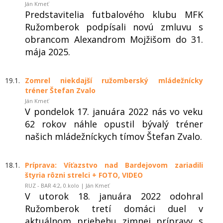
Ján Kmeť
Predstavitelia futbalového klubu MFK
Ružomberok podpísali novú zmluvu s
obrancom Alexandrom Mojžišom do 31.
mája 2025.
19.1.
Zomrel niekdajší ružomberský mládežnícky
tréner Štefan Zvalo
Ján Kmeť
V pondelok 17. januára 2022 nás vo veku
62 rokov náhle opustil bývalý tréner
našich mládežníckych tímov Štefan Zvalo.
18.1.
Príprava: Víťazstvo nad Bardejovom zariadili
štyria rôzni strelci + FOTO, VIDEO
RUZ - BAR 4:2, 0.kolo | Ján Kmeť
V utorok 18. januára 2022 odohral
Ružomberok tretí domáci duel v
aktuálnom priebehu zimnej prípravy s