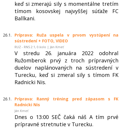
keď si zmerajú sily s momentálne tretím
tímom kosovskej najvyššej súťaže FC
Ballkani.
26.1.
Príprava: Ruža uspela v prvom vystúpení na
sústredení + FOTO, VIDEO
RUZ - RNS 2:1, 0.kolo | Ján Kmeť
V stredu 26. januára 2022 odohral
Ružomberok prvý z troch prípravných
duelov naplánovaných na sústredení v
Turecku, keď si zmeral sily s tímom FK
Radnicki Nis.
26.1.
Príprava: Ranný tréning pred zápasom s FK
Radnicki Nis
Ján Kmeť
Dnes o 13:00 SEČ čaká náš A tím prvé
prípravné stretnutie v Turecku.