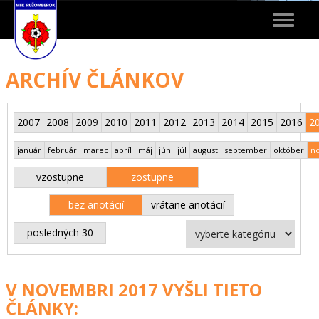
Toggle
navigat
ARCHÍV ČLÁNKOV
2007
2008
2009
2010
2011
2012
2013
2014
2015
2016
2
január
február
marec
apríl
máj
jún
júl
august
september
október
n
vzostupne
zostupne
bez anotácií
vrátane anotácií
posledných 30
V NOVEMBRI 2017 VYŠLI TIETO
ČLÁNKY: