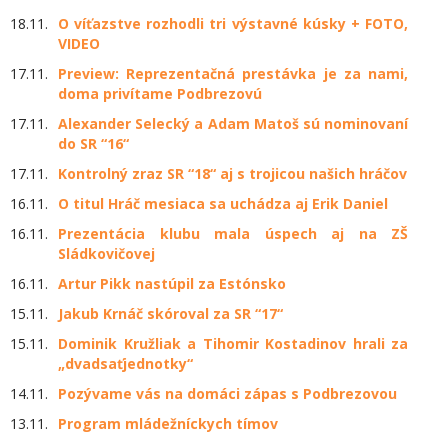
18.11.
O víťazstve rozhodli tri výstavné kúsky + FOTO,
VIDEO
17.11.
Preview: Reprezentačná prestávka je za nami,
doma privítame Podbrezovú
17.11.
Alexander Selecký a Adam Matoš sú nominovaní
do SR “16“
17.11.
Kontrolný zraz SR “18“ aj s trojicou našich hráčov
16.11.
O titul Hráč mesiaca sa uchádza aj Erik Daniel
16.11.
Prezentácia klubu mala úspech aj na ZŠ
Sládkovičovej
16.11.
Artur Pikk nastúpil za Estónsko
15.11.
Jakub Krnáč skóroval za SR “17“
15.11.
Dominik Kružliak a Tihomir Kostadinov hrali za
„dvadsaťjednotky“
14.11.
Pozývame vás na domáci zápas s Podbrezovou
13.11.
Program mládežníckych tímov