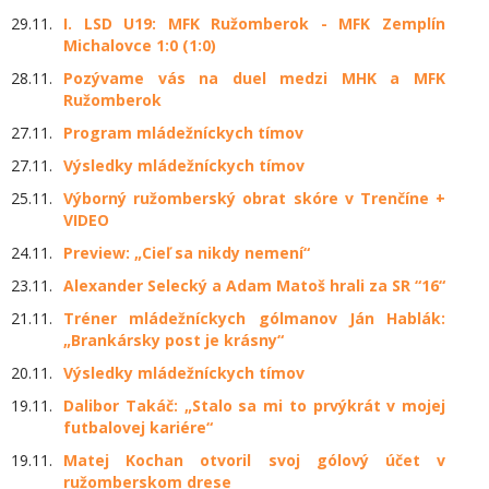
29.11.
I. LSD U19: MFK Ružomberok - MFK Zemplín
Michalovce 1:0 (1:0)
28.11.
Pozývame vás na duel medzi MHK a MFK
Ružomberok
27.11.
Program mládežníckych tímov
27.11.
Výsledky mládežníckych tímov
25.11.
Výborný ružomberský obrat skóre v Trenčíne +
VIDEO
24.11.
Preview: „Cieľ sa nikdy nemení“
23.11.
Alexander Selecký a Adam Matoš hrali za SR “16“
21.11.
Tréner mládežníckych gólmanov Ján Hablák:
„Brankársky post je krásny“
20.11.
Výsledky mládežníckych tímov
19.11.
Dalibor Takáč: „Stalo sa mi to prvýkrát v mojej
futbalovej kariére“
19.11.
Matej Kochan otvoril svoj gólový účet v
ružomberskom drese