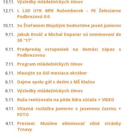
13.11.
Výsledky mládežníckych tímov
12.11.
I. LSD U19: MFK Ružomberok - FK Železiarne
Podbrezová 0:0
10.11.
So Štefanom Mojským hodnotíme jeseň juniorov
9.11.
Jakub Krnáč a Michal Dopater sú nominovaní do
SR “17“
9.11.
Predpredaj vstupeniek na domáci zápas s
Podbrezovou
7.11.
Program mládežníckych tímov
6.11.
Hlasujte za Gól mesiaca október
6.11.
Dajme spolu gól s deťmi z MŠ Klačno
6.11.
Výsledky mládežníckych tímov
5.11.
Ruža remizovala na pôde lídra súťaže + VIDEO
4.11.
Víťazná rozlúčka juniorov s jesennou časťou +
FOTO
4.11.
Preview: Musíme eliminovať silné stránky
Trnavy