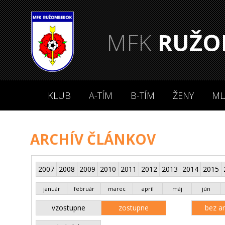
MFK
RUŽO
KLUB
A-TÍM
B-TÍM
ŽENY
ML
ARCHÍV ČLÁNKOV
2007
2008
2009
2010
2011
2012
2013
2014
2015
január
február
marec
apríl
máj
jún
vzostupne
zostupne
bez an