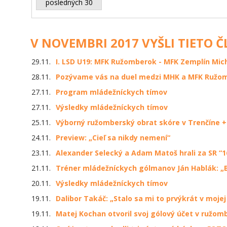
posledných 30
V NOVEMBRI 2017 VYŠLI TIETO Č
29.11.
I. LSD U19: MFK Ružomberok - MFK Zemplín Micha
28.11.
Pozývame vás na duel medzi MHK a MFK Ružo
27.11.
Program mládežníckych tímov
27.11.
Výsledky mládežníckych tímov
25.11.
Výborný ružomberský obrat skóre v Trenčíne +
24.11.
Preview: „Cieľ sa nikdy nemení“
23.11.
Alexander Selecký a Adam Matoš hrali za SR “1
21.11.
Tréner mládežníckych gólmanov Ján Hablák: „B
20.11.
Výsledky mládežníckych tímov
19.11.
Dalibor Takáč: „Stalo sa mi to prvýkrát v mojej
19.11.
Matej Kochan otvoril svoj gólový účet v ružo