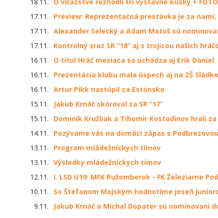
18.11.
O víťazstve rozhodli tri výstavné kúsky + FOTO
17.11.
Preview: Reprezentačná prestávka je za nami
17.11.
Alexander Selecký a Adam Matoš sú nominovan
17.11.
Kontrolný zraz SR “18“ aj s trojicou našich hráč
16.11.
O titul Hráč mesiaca sa uchádza aj Erik Daniel
16.11.
Prezentácia klubu mala úspech aj na ZŠ Sládko
16.11.
Artur Pikk nastúpil za Estónsko
15.11.
Jakub Krnáč skóroval za SR “17“
15.11.
Dominik Kružliak a Tihomir Kostadinov hrali z
14.11.
Pozývame vás na domáci zápas s Podbrezovo
13.11.
Program mládežníckych tímov
13.11.
Výsledky mládežníckych tímov
12.11.
I. LSD U19: MFK Ružomberok - FK Železiarne Po
10.11.
So Štefanom Mojským hodnotíme jeseň junior
9.11.
Jakub Krnáč a Michal Dopater sú nominovaní do