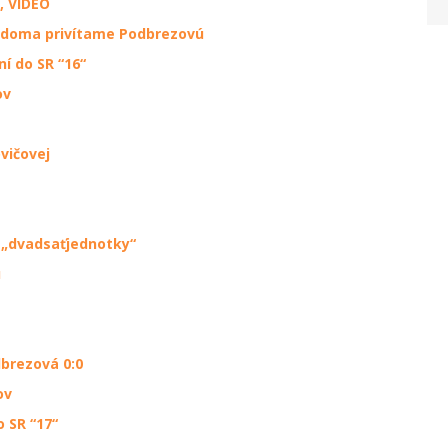
, VIDEO
, doma privítame Podbrezovú
í do SR “16“
ov
vičovej
a „dvadsaťjednotky“
u
dbrezová 0:0
ov
 SR “17“