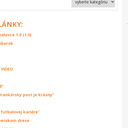
LÁNKY:
lovce 1:0 (1:0)
mberok
 VIDEO
6“
rankársky post je krásny“
 futbalovej kariére“
mberskom drese