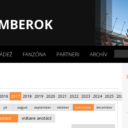
MBEROK
ÁDEŽ
FANZÓNA
PARTNERI
ARCHÍV
2016
2017
2018
2019
2020
2021
2022
2023
2024
2025
2026
júl
august
september
október
november
december
otácií
vrátane anotácií