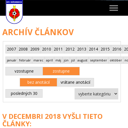
Toggle
navigat
ARCHÍV ČLÁNKOV
2007
2008
2009
2010
2011
2012
2013
2014
2015
2016
2
január
február
marec
apríl
máj
jún
júl
august
september
október
n
vzostupne
zostupne
bez anotácií
vrátane anotácií
posledných 30
V DECEMBRI 2018 VYŠLI TIETO
ČLÁNKY: