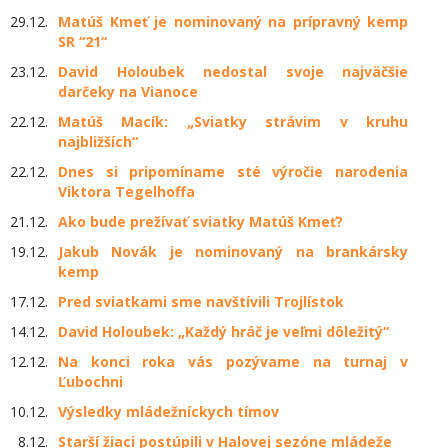
29.12.
Matúš Kmeť je nominovaný na prípravný kemp
SR “21“
23.12.
David Holoubek nedostal svoje najväčšie
darčeky na Vianoce
22.12.
Matúš Macík: „Sviatky strávim v kruhu
najbližších“
22.12.
Dnes si pripomíname sté výročie narodenia
Viktora Tegelhoffa
21.12.
Ako bude prežívať sviatky Matúš Kmeť?
19.12.
Jakub Novák je nominovaný na brankársky
kemp
17.12.
Pred sviatkami sme navštívili Trojlístok
14.12.
David Holoubek: „Každý hráč je veľmi dôležitý“
12.12.
Na konci roka vás pozývame na turnaj v
Ľubochni
10.12.
Výsledky mládežníckych tímov
8.12.
Starší žiaci postúpili v Halovej sezóne mládeže