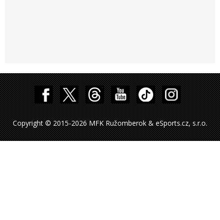
Copyright © 2015-2026 MFK Ružomberok & eSports.cz, s.r.o.