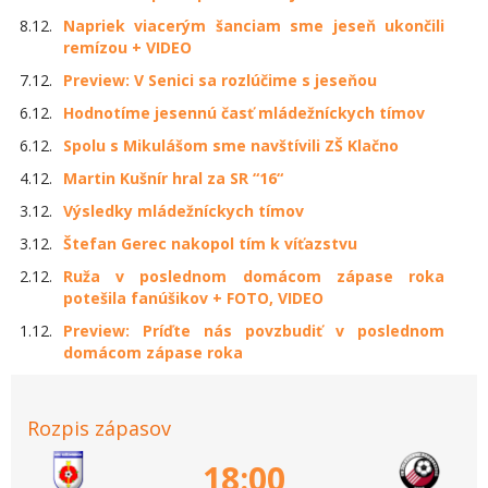
8.12.
Napriek viacerým šanciam sme jeseň ukončili
remízou + VIDEO
7.12.
Preview: V Senici sa rozlúčime s jeseňou
6.12.
Hodnotíme jesennú časť mládežníckych tímov
6.12.
Spolu s Mikulášom sme navštívili ZŠ Klačno
4.12.
Martin Kušnír hral za SR “16“
3.12.
Výsledky mládežníckych tímov
3.12.
Štefan Gerec nakopol tím k víťazstvu
2.12.
Ruža v poslednom domácom zápase roka
potešila fanúšikov + FOTO, VIDEO
1.12.
Preview: Príďte nás povzbudiť v poslednom
domácom zápase roka
Rozpis zápasov
18:00