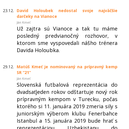
23.12.
David Holoubek nedostal svoje najväčšie
darčeky na Vianoce
Ján Kmeť
Už zajtra sú Vianoce a tak tu máme
posledný predvianočný rozhovor, v
ktorom sme vyspovedali nášho trénera
Davida Holoubka.
29.12.
Matúš Kmeť je nominovaný na prípravný kemp
SR “21“
Ján Kmeť
Slovenská futbalová reprezentácia do
dvadsaťjeden rokov odštartuje nový rok
prípravným kempom v Turecku, počas
ktorého si 11. januára 2019 zmeria sily s
juniorským výberom klubu Fenerbahce
Istanbul a 15. januára 2019 bude hrať s
reprezentáciou Uzbekistanu do