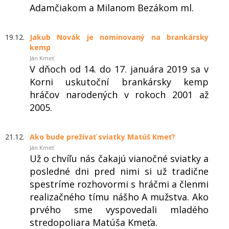
Adamčiakom a Milanom Bezákom ml.
19.12.
Jakub Novák je nominovaný na brankársky
kemp
Ján Kmeť
V dňoch od 14. do 17. januára 2019 sa v
Korni uskutoční brankársky kemp
hráčov narodených v rokoch 2001 až
2005.
21.12.
Ako bude prežívať sviatky Matúš Kmeť?
Ján Kmeť
Už o chvíľu nás čakajú vianočné sviatky a
posledné dni pred nimi si už tradične
spestríme rozhovormi s hráčmi a členmi
realizačného tímu nášho A mužstva. Ako
prvého sme vyspovedali mladého
stredopoliara Matúša Kmeťa.