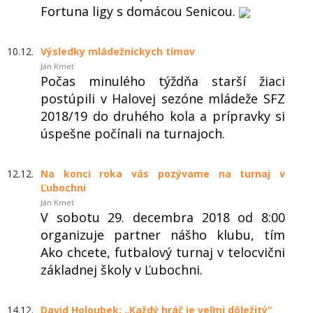
Fortuna ligy s domácou Senicou.
10.12.
Výsledky mládežníckych tímov
Ján Kmeť
Počas minulého týždňa starší žiaci
postúpili v Halovej sezóne mládeže SFZ
2018/19 do druhého kola a prípravky si
úspešne počínali na turnajoch.
12.12.
Na konci roka vás pozývame na turnaj v
Ľubochni
Ján Kmeť
V sobotu 29. decembra 2018 od 8:00
organizuje partner nášho klubu, tím
Ako chcete, futbalový turnaj v telocvični
základnej školy v Ľubochni.
14.12.
David Holoubek: „Každý hráč je veľmi dôležitý“