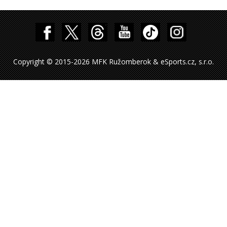
Copyright © 2015-2026 MFK Ružomberok & eSports.cz, s.r.o.