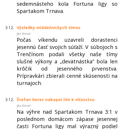
sedemnásteho kola Fortuna ligy so
Spartakom Trnava.
3.12.
Výsledky mládežníckych tímov
Ján Kmeť
Počas víkendu uzavreli dorastenci
jesennú časť svojich súťaží. V súbojoch s
Trenčínom podali všetky naše tímy
slušné výkony a „devätnástka“ bola len
krôčik od jesenného prvenstva.
Prípravkári zbierali cenné skúsenosti na
turnajoch.
3.12.
Štefan Gerec nakopol tím k víťazstvu
Ján Kmeť
Na výhre nad Spartakom Trnava 3:1 v
poslednom domácom zápase jesennej
časti Fortuna ligy mal výrazný podiel