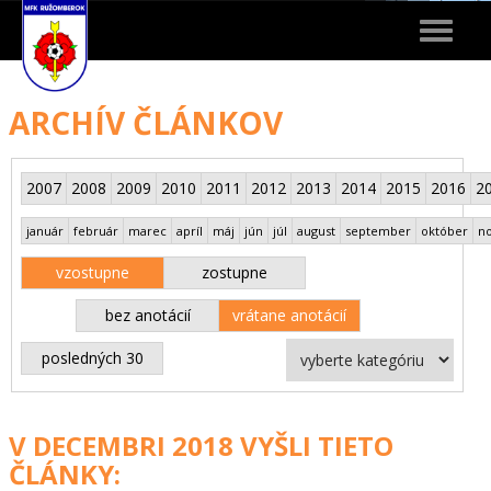
Toggle
navigat
ARCHÍV ČLÁNKOV
2007
2008
2009
2010
2011
2012
2013
2014
2015
2016
2
január
február
marec
apríl
máj
jún
júl
august
september
október
n
vzostupne
zostupne
bez anotácií
vrátane anotácií
posledných 30
V DECEMBRI 2018 VYŠLI TIETO
ČLÁNKY: