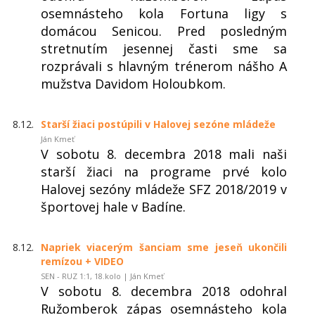
osemnásteho kola Fortuna ligy s
domácou Senicou. Pred posledným
stretnutím jesennej časti sme sa
rozprávali s hlavným trénerom nášho A
mužstva Davidom Holoubkom.
8.12.
Starší žiaci postúpili v Halovej sezóne mládeže
Ján Kmeť
V sobotu 8. decembra 2018 mali naši
starší žiaci na programe prvé kolo
Halovej sezóny mládeže SFZ 2018/2019 v
športovej hale v Badíne.
8.12.
Napriek viacerým šanciam sme jeseň ukončili
remízou + VIDEO
SEN - RUZ 1:1, 18.kolo | Ján Kmeť
V sobotu 8. decembra 2018 odohral
Ružomberok zápas osemnásteho kola