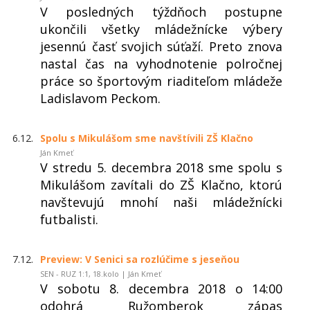
V posledných týždňoch postupne
ukončili všetky mládežnícke výbery
jesennú časť svojich súťaží. Preto znova
nastal čas na vyhodnotenie polročnej
práce so športovým riaditeľom mládeže
Ladislavom Peckom.
6.12.
Spolu s Mikulášom sme navštívili ZŠ Klačno
Ján Kmeť
V stredu 5. decembra 2018 sme spolu s
Mikulášom zavítali do ZŠ Klačno, ktorú
navštevujú mnohí naši mládežnícki
futbalisti.
7.12.
Preview: V Senici sa rozlúčime s jeseňou
SEN - RUZ 1:1, 18.kolo | Ján Kmeť
V sobotu 8. decembra 2018 o 14:00
odohrá Ružomberok zápas