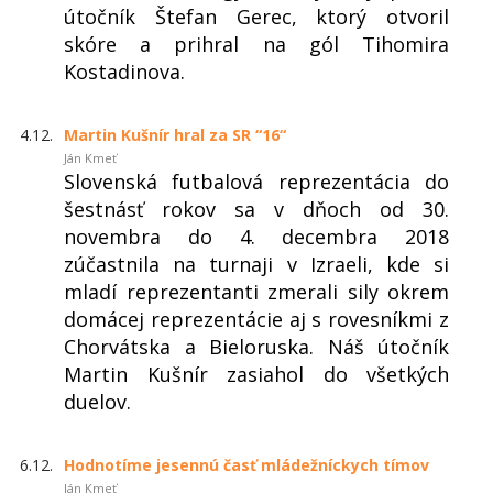
útočník Štefan Gerec, ktorý otvoril
skóre a prihral na gól Tihomira
Kostadinova.
4.12.
Martin Kušnír hral za SR “16“
Ján Kmeť
Slovenská futbalová reprezentácia do
šestnásť rokov sa v dňoch od 30.
novembra do 4. decembra 2018
zúčastnila na turnaji v Izraeli, kde si
mladí reprezentanti zmerali sily okrem
domácej reprezentácie aj s rovesníkmi z
Chorvátska a Bieloruska. Náš útočník
Martin Kušnír zasiahol do všetkých
duelov.
6.12.
Hodnotíme jesennú časť mládežníckych tímov
Ján Kmeť