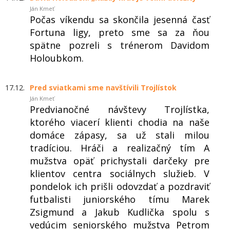
Ján Kmeť
Počas víkendu sa skončila jesenná časť
Fortuna ligy, preto sme sa za ňou
spätne pozreli s trénerom Davidom
Holoubkom.
17.12.
Pred sviatkami sme navštívili Trojlístok
Ján Kmeť
Predvianočné návštevy Trojlístka,
ktorého viacerí klienti chodia na naše
domáce zápasy, sa už stali milou
tradíciou. Hráči a realizačný tím A
mužstva opäť prichystali darčeky pre
klientov centra sociálnych služieb. V
pondelok ich prišli odovzdať a pozdraviť
futbalisti juniorského tímu Marek
Zsigmund a Jakub Kudlička spolu s
vedúcim seniorského mužstva Petrom