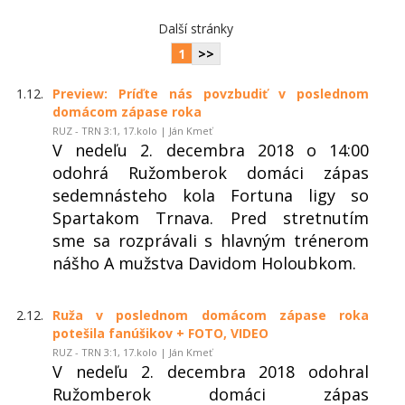
Další stránky
1
>>
1.12.
Preview: Príďte nás povzbudiť v poslednom
domácom zápase roka
RUZ - TRN 3:1, 17.kolo | Ján Kmeť
V nedeľu 2. decembra 2018 o 14:00
odohrá Ružomberok domáci zápas
sedemnásteho kola Fortuna ligy so
Spartakom Trnava. Pred stretnutím
sme sa rozprávali s hlavným trénerom
nášho A mužstva Davidom Holoubkom.
2.12.
Ruža v poslednom domácom zápase roka
potešila fanúšikov + FOTO, VIDEO
RUZ - TRN 3:1, 17.kolo | Ján Kmeť
V nedeľu 2. decembra 2018 odohral
Ružomberok domáci zápas